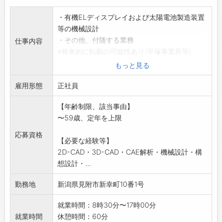
車のメンテナンスを通して、新潟の街中を「は
・有機ELディスプレイおよび太陽電池製造装置
～と」でいっぱいにしていきませんか？
等の機械設計
＼
・その他、付随する業務
仕事内容
※将来的に転勤の可能性あり(平塚事業所等)
*変更範囲:会社の定める業務
もっと見る
雇用形態
正社員
【年齢制限、該当事由】
〜59歳、定年を上限
応募資格
【必要な経験等】
2D-CAD・3D-CAD・CAE解析・機械設計・構
想設計・...
勤務地
新潟県見附市新幸町10番1号
就業時間：8時30分〜17時00分
就業時間
休憩時間：60分