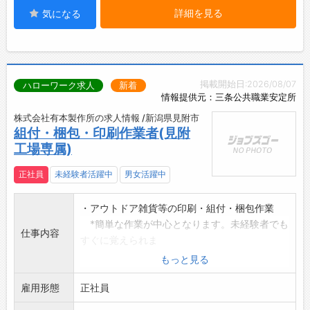
詳細を見る
気になる
掲載開始日:2026/08/07
ハローワーク求人
新着
情報提供元：三条公共職業安定所
株式会社有本製作所の求人情報 /新潟県見附市
組付・梱包・印刷作業者(見附
工場専属)
正社員
未経験者活躍中
男女活躍中
・アウトドア雑貨等の印刷・組付・梱包作業
*簡単な作業が中心となります。未経験者でも
仕事内容
すぐに覚えられま
す。
もっと見る
*立ち仕事がメインになります。
雇用形態
・見附市本町での勤務となります。
正社員
・多忙の際には他の行程を手伝っていただくこ