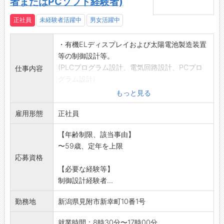
者またはPCソフト経験者)
・優しい方や面白い方が多く、楽しく仕事を続
けられる環境です♪
正社員
未経験者活躍中
男女活躍中
・切磋琢磨しながら成長できる環境を整えてい
ます◎
・有機ELディスプレイおよび太陽電池製造装置
【職場の社風】
等の制御設計等。
■合言葉「Heart to Heart」！
(PLCプログラム設計、電気回路設計、PCプロ
仕事内容
・お客様から選ばれる企業、店、人財になろう
グラム設計)
と、お客様との心の繋がりを大切に信頼関係を
※将来的に転勤の可能性あり(平塚事業所等)
もっと見る
築いています◎
*C言語・C++言語・C#言語が使える方優遇
■店舗名「は～とぴあ」に込められた想い
雇用形態
*変更範囲:会社の定める業務
正社員
・ハートフルとユートピアを組み合わせた愛称
です。
【年齢制限、該当事由】
・お客様を想い、お客様の理想なカーライフを
〜59歳、定年を上限
実現させたい想いを込めています♪
応募資格
【働き方に関して】
【必要な経験等】
・自分よりもレベルが高い先輩の仕事ぶりをよ
制御設計経験者...
く観察して真似することが、仕事を覚える初期
勤務地
新潟県見附市新幸町10番1号
段階で重要だと考えています。
・そのステップを経て、オリジナルの発想が沸
就業時間：8時30分〜17時00分