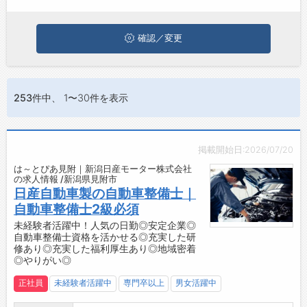
お問い合わせ
よくあるご質問
確認／変更
253件
中、 1〜30件を表示
掲載開始日:2026/07/20
は～とぴあ見附｜新潟日産モーター株式会社
の求人情報 /新潟県見附市
日産自動車製の自動車整備士｜
自動車整備士2級必須
未経験者活躍中！人気の日勤◎安定企業◎
自動車整備士資格を活かせる◎充実した研
修あり◎充実した福利厚生あり◎地域密着
◎やりがい◎
正社員
未経験者活躍中
専門卒以上
男女活躍中