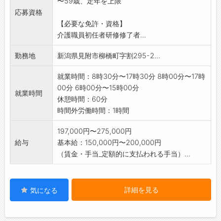
〜59歳、定年を上限
を支給します
応募資格
※未経験者やお仕事にブランクがある方でも、
【必要な免許・資格】
丁寧にサポートして
介護職員初任者研修修了者...
いきますのでご安心ください
※応募前の職場見学可能です(ハローワークで相
勤務地
新潟県見附市柳橋町字割295-2...
談後)
※業務の範囲:会社の定める範囲
就業時間：8時30分〜17時30分 8時00分〜17時
00分 6時00分〜15時00分
就業時間
休憩時間：60分
時間外労働時間：1時間
197,000円〜275,000円
給与
基本給：150,000円〜200,000円
（賃金・手当_定額的に支払われる手当）...
詳細を見る
気になる