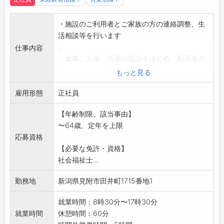
・施設のご利用者とご家族の方の連絡調整、生
活相談等を行います
。
仕事内容
・食事、入浴、排泄の世話をはじめ、利用者が
快適な生活を送るこ
もっと見る
とができるような援助を行います。
雇用形態
*変更範囲:変更なし
正社員
【年齢制限、該当事由】
〜64歳、定年を上限
応募資格
【必要な免許・資格】
社会福祉士...
勤務地
新潟県見附市田井町1715番地1
就業時間：8時30分〜17時30分
就業時間
休憩時間：60分