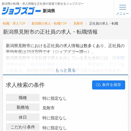
新潟県の転職・求人情報を正社員や派遣で探せるジョブズゴー
新潟県
メニュー
転職・求人TOP
新潟県の求人・転職TOP
見附市
正社員の求人・転職
無料会員登録
ログイン
新潟県見附市の正社員の求人・転職情報
新潟県見附市における正社員の求人情報は数多くあり、正社員の
メニュー
平均年収は359万円です（ジョブズゴー調べ）。
新潟県見附市で正社員で求人を出している主な会社には、
日本郵
トップ
便株式会社
・
株式会社越後イエローハット
・
株式会社 タツミ
な
詳細情報で求人を探す
どがあり、未経験や短期等ご希望の条件で絞り込みができます。
もっと見る
新潟県見附市の地域密着型の求人サイトであるジョブズゴーでは
新潟県見附市の正社員として働ける求人情報を142件取り扱って
転職支援サービスについて
求人検索の条件
条件を保存
います。
ハローワークにはない求人も多数扱っており、転職だけでなく、
転職ノウハウ(応募書類の書き方・面接対策など)
職種
特に指定なし
第二新卒から50代・60代以上の方の再就職も可能です。 新潟県
転職・採用コラム
見附市で正社員の求人・転職情報を探している方は、ぜひ興味の
勤務地
見附市
ある職種に応募してみてくださいね。
休日
ジョブズゴーについて
特に指定なし
こだわり条件
特に指定なし
会社概要