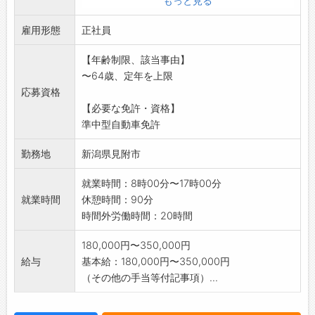
もっと見る
・冬期間、除雪作業があります。
雇用形態
・建設業に必要な作業免許取得に係る費用は会
正社員
社負担し、講習期間
【年齢制限、該当事由】
中の給与は支給します。
〜64歳、定年を上限
※60才以上の方も歓迎します。
応募資格
変更範囲:会社の定める業務
【必要な免許・資格】
準中型自動車免許
勤務地
新潟県見附市
就業時間：8時00分〜17時00分
就業時間
休憩時間：90分
時間外労働時間：20時間
180,000円〜350,000円
給与
基本給：180,000円〜350,000円
（その他の手当等付記事項）...