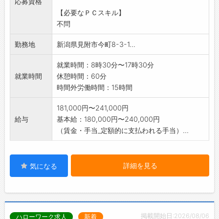
応募資格
※応募前に職場見学を行っていますので、ハロ
【必要なＰＣスキル】
ーワークへご相談
不問
下さい。
※事業所情報の詳細はホームページをご覧下さ
勤務地
新潟県見附市今町8-3-1...
い。
就業時間：8時30分〜17時30分
就業時間
休憩時間：60分
時間外労働時間：15時間
181,000円〜241,000円
給与
基本給：180,000円〜240,000円
（賃金・手当_定額的に支払われる手当）...
詳細を見る
気になる
掲載開始日:2026/08/06
ハローワーク求人
新着