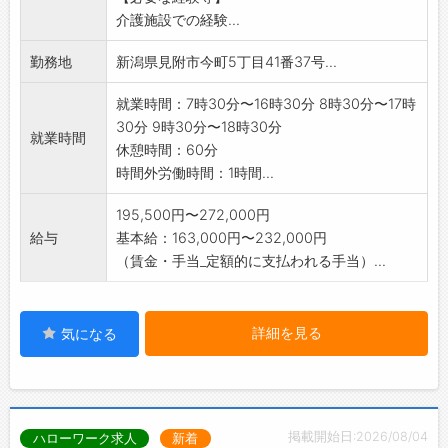
の人らしさを
介護施設での経験...
大切にした寄り添うケア」をモットーに、1ユニ
ット9名の
勤務地
新潟県見附市今町5丁目41番37号...
利用者様に対しサービスやケアを提供していま
す。
就業時間：7時30分〜16時30分 8時30分〜17時
変更範囲:会社の定める業務
30分 9時30分〜18時30分
就業時間
休憩時間：60分
時間外労働時間：1時間...
195,500円〜272,000円
給与
基本給：163,000円〜232,000円
（賃金・手当_定額的に支払われる手当）...
詳細を見る
気になる
掲載開始日:2026/08/04
ハローワーク求人
新着