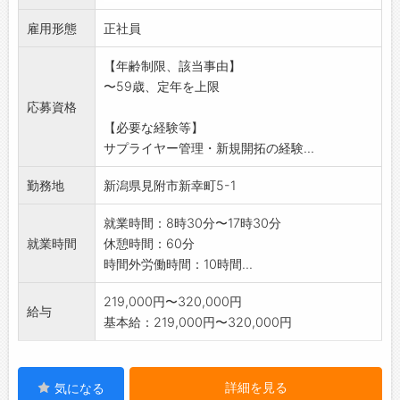
<購買業務> サプライヤー管理・新規開拓、発
雇用形態
注・仕入関連業務
正社員
・製品の開発業務や生産がスムーズに進むよう
【年齢制限、該当事由】
技術スタッフと連携
〜59歳、定年を上限
を図りながら業務を進めていきます。
応募資格
・大手企業との取引も多くあり、手掛けた製品
【必要な経験等】
が市場に出た時には
サプライヤー管理・新規開拓の経験...
大きなやりがいを感じる事ができます。
変更範囲:会社の定める範囲
勤務地
新潟県見附市新幸町5-1
就業時間：8時30分〜17時30分
就業時間
休憩時間：60分
時間外労働時間：10時間...
219,000円〜320,000円
給与
基本給：219,000円〜320,000円
詳細を見る
気になる