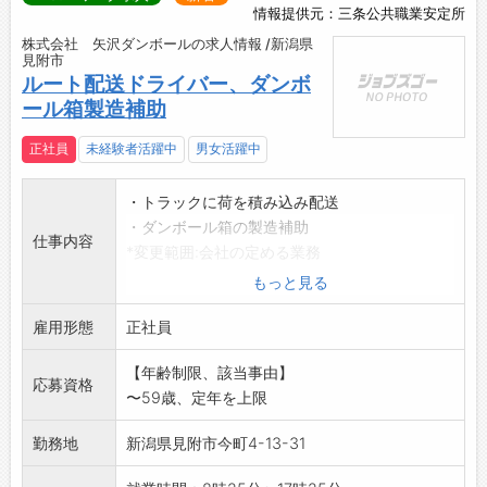
情報提供元：三条公共職業安定所
株式会社 矢沢ダンボールの求人情報 /新潟県
見附市
ルート配送ドライバー、ダンボ
ール箱製造補助
正社員
未経験者活躍中
男女活躍中
・トラックに荷を積み込み配送
・ダンボール箱の製造補助
仕事内容
*変更範囲:会社の定める業務
もっと見る
雇用形態
正社員
【年齢制限、該当事由】
応募資格
〜59歳、定年を上限
勤務地
新潟県見附市今町4-13-31