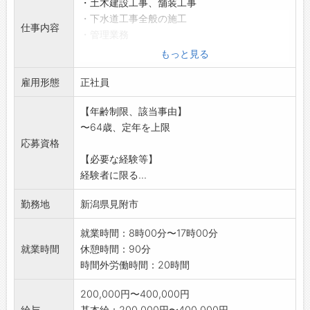
・土木建設工事、舗装工事
・下水道工事全般の施工
仕事内容
・管理業務
・公共、民間土木工事全般
もっと見る
・冬期間、除雪作業があります。
雇用形態
・建設業に必要な作業免許取得に係る費用は会
正社員
社で負担し、講習期
【年齢制限、該当事由】
間中の給与は支給します。
〜64歳、定年を上限
※60才以上の方も歓迎します。
応募資格
変更範囲:会社の定める業務
【必要な経験等】
経験者に限る...
勤務地
新潟県見附市
就業時間：8時00分〜17時00分
就業時間
休憩時間：90分
時間外労働時間：20時間
200,000円〜400,000円
給与
基本給：200,000円〜400,000円