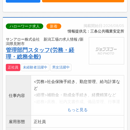
掲載開始日:2026/08/05
ハローワーク求人
新着
情報提供元：三条公共職業安定所
サンアロー株式会社 新潟工場の求人情報 /新
潟県見附市
管理部門スタッフ(労務・経
理・総務全般)
正社員
未経験者活躍中
男女活躍中
<労務>社会保険手続き、勤怠管理、給与計算な
ど
<経理>補助金・助成金手続き、経費精算など
仕事内容
<総務>庶務、社内文書作成、備品管理、行事運
営補助など
もっと見る
※デスクワーク以外も有ります。
雇用形態
変更範囲:会社の定める範囲
正社員