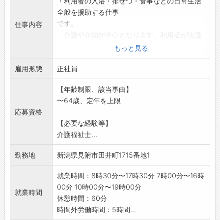
・利用者の入浴・排せつ・食事などの日常生活
全般を援助する仕事
です。
仕事内容
・介護や介助が中心となります。利用者が快適
な生活を送ることが
もっと見る
できるような援助などを行います。
雇用形態
変更範囲:変更なし
正社員
【年齢制限、該当事由】
〜64歳、定年を上限
応募資格
【必要な経験等】
介護福祉士...
勤務地
新潟県見附市田井町1715番地1
就業時間：8時30分〜17時30分 7時00分〜16時
00分 10時00分〜19時00分
就業時間
休憩時間：60分
時間外労働時間：5時間...