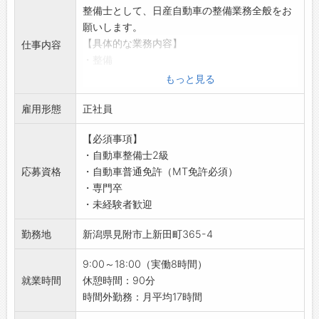
整備士として、日産自動車の整備業務全般をお
願いします。
【具体的な業務内容】
仕事内容
・整備
・車検
もっと見る
・点検
雇用形態
・一般修理（メンテナンス業務）
正社員
【やりがい】
【必須事項】
・TS（テクニカルスタッフ・技術職）は、先進
・自動車整備士2級
技術でもたらす喜びや驚きを間近で感じられる
応募資格
・自動車普通免許（MT免許必須）
ポジションです◎
・専門卒
・お客様の大切な車を任せていただき、お客様
・未経験者歓迎
から笑顔で「いいね！」とお褒めの言葉をいた
だけると、大きな自信に繋がります！
勤務地
新潟県見附市上新田町365-4
・車が繋ぐコミュニケーションを通して、「あ
りがとう」と感謝の言葉が響き合い、笑顔がど
9:00～18:00（実働8時間）
んどん増えていくと、やりがいを感じます♪
就業時間
休憩時間：90分
【研修制度】
時間外勤務：月平均17時間
■ディーラーならではの研修制度が充実してお