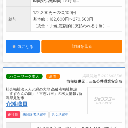
時間外労働時間：5時間...
172,200円〜280,100円
給与
基本給：162,600円〜270,500円
（賃金・手当_定額的に支払われる手当）...
詳細を見る
気になる
掲載開始日:2026/08/06
ハローワーク求人
新着
情報提供元：三条公共職業安定所
社会福祉法人人と緑の大地 高齢者福祉施設
「すずらんの園」「古志乃里」の求人情報 /新
潟県見附市
介護職員
正社員
未経験者活躍中
男女活躍中