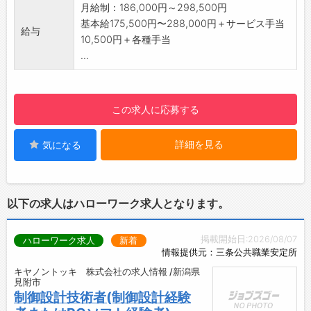
り、高度なスキルアップができます◎
月給制：186,000円～298,500円
・日産整備士資格取得研修
基本給175,500円〜288,000円＋サービス手当
給与
・NBC（日産ビジネスカレッジ）派遣研修
10,500円＋各種手当
【ステップアップ】
...
・お客様に選ばれる人づくりを目指し、業務の
伝承を基に3種類の教育システムで成長を促し
ています！
この求人に応募する
■社内集合教育
・年間の育成スケジュールを組み、整備（サー
詳細を見る
気になる
ビス）や店頭実習などの研修と教育を通して、
知識や技術を身につけます。
■現場実践教育
・入社後1～2年間、教育担当として同一店舗・
以下の求人はハローワーク求人となります。
職種の先輩がつき、些細な相談や質問もすぐに
できる環境づくりを行っています。
掲載開始日:2026/08/07
ハローワーク求人
新着
■派遣教育
情報提供元：三条公共職業安定所
・全国から日産販売会社のスタッフが日産ビジ
キヤノントッキ 株式会社の求人情報 /新潟県
ネスカレッジ（研修センター）に集まり、ビジ
見附市
ネススキルの基礎を学びます。
制御設計技術者(制御設計経験
【職場の雰囲気】