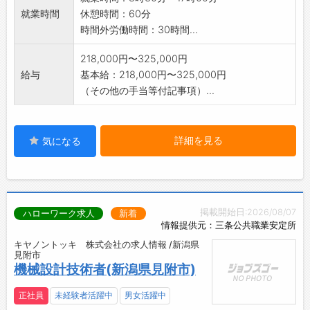
き起こります♪
就業時間
休憩時間：60分
【先輩社員の声】
時間外労働時間：30時間...
■TS（テクニカルスタッフ）/2007年入社
将来は整備士になりたいと思い、企業説明会に
218,000円〜325,000円
参加しました。
給与
基本給：218,000円〜325,000円
「楽しそうな職場」「自分の資格を活かして責
（その他の手当等付記事項）...
任ある仕事ができそう」と思い、新潟日産モー
ターへの入社を決めました。
入社3年目に、日産関東ブロックサービス技術
詳細を見る
気になる
大会に出場して、新人の部で3位に入賞しまし
た。
入社4年目に、全国日産サービス技術大会に出
場しました。
日産テクニカルアドバイザー資格1級や日産整備
掲載開始日:2026/08/07
ハローワーク求人
新着
士資格1級などの上級資格も取得しました。
情報提供元：三条公共職業安定所
目標に向かって努力した実力が評価されること
キヤノントッキ 株式会社の求人情報 /新潟県
見附市
で、大きな自信になると感じています！
機械設計技術者(新潟県見附市)
／
時代の最先端をリードし、期待を上回るわくわ
正社員
未経験者活躍中
男女活躍中
く感をお客様にお届けしています♪