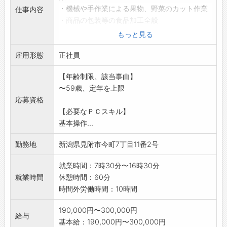
・機械や手作業による果物、野菜のカット作業
仕事内容
・商品の包装等の食品加工全般
・納品伝票入力
もっと見る
変更範囲:会社の定める業務
雇用形態
正社員
【年齢制限、該当事由】
〜59歳、定年を上限
応募資格
【必要なＰＣスキル】
基本操作...
勤務地
新潟県見附市今町7丁目11番2号
就業時間：7時30分〜16時30分
就業時間
休憩時間：60分
時間外労働時間：10時間
190,000円〜300,000円
給与
基本給：190,000円〜300,000円