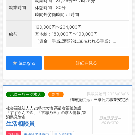
就業時間：8時25分〜17時25分
就業時間
休憩時間：80分
時間外労働時間：1時間
190,000円〜204,000円
給与
基本給：180,000円〜190,000円
（賃金・手当_定額的に支払われる手当）...
詳細を見る
気になる
掲載開始日:2026/08/06
ハローワーク求人
新着
情報提供元：三条公共職業安定所
社会福祉法人人と緑の大地 高齢者福祉施設
「すずらんの園」「古志乃里」の求人情報 /新
潟県見附市
生活相談員
正社員
未経験者活躍中
男女活躍中