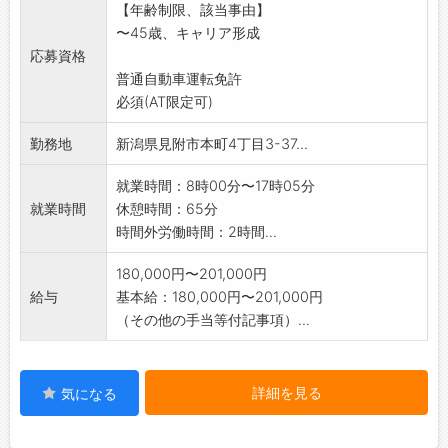
【年齢制限、該当事由】
ともあります。
〜45歳、キャリア形成
*変更範囲:会社の定める業務
応募資格
普通自動車運転免許
必須(AT限定可)
勤務地
新潟県見附市本町4丁目3-37...
就業時間：8時00分〜17時05分
就業時間
休憩時間：65分
時間外労働時間：2時間...
180,000円〜201,000円
給与
基本給：180,000円〜201,000円
（その他の手当等付記事項）...
詳細を見る
気になる