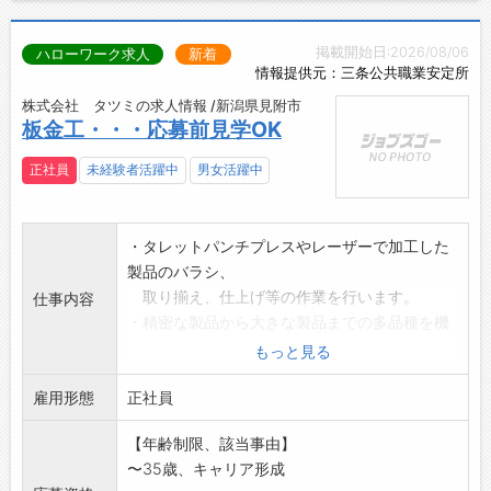
掲載開始日:2026/08/06
ハローワーク求人
新着
情報提供元：三条公共職業安定所
株式会社 タツミの求人情報 /新潟県見附市
板金工・・・応募前見学OK
正社員
未経験者活躍中
男女活躍中
・タレットパンチプレスやレーザーで加工した
製品のバラシ、
取り揃え、仕上げ等の作業を行います。
仕事内容
・精密な製品から大きな製品までの多品種を機
械操作による、
もっと見る
切断・穴あけ・曲げの加工及び検査等の板金
雇用形態
加工全般の
正社員
作業になります。
【年齢制限、該当事由】
変更範囲:なし
〜35歳、キャリア形成
※初めての方にも丁寧に指導させて頂きます。