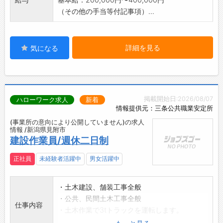
（その他の手当等付記事項）...
詳細を見る
気になる
掲載開始日:2026/08/07
ハローワーク求人
新着
情報提供元：三条公共職業安定所
(事業所の意向により公開していません)の求人
情報 /新潟県見附市
建設作業員/週休二日制
正社員
未経験者活躍中
男女活躍中
・土木建設、舗装工事全般
・公共、民間土木工事全般
仕事内容
・土木作業で3tトラックを運転します。
・見附市内の工事が主流です。