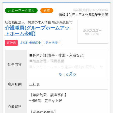
掲載開始日:2026/08/04
ハローワーク求人
新着
情報提供元：三条公共職業安定所
社会福祉法人 悠游の求人情報 /新潟県見附市
介護職員(グループホームアッ
トホーム今町)
正社員
未経験者活躍中
男女活躍中
■身体介護(食事・排泄・入浴など)
■衛生管理・環境整備
仕事内容
■レクリエーションや趣味の活動の見守り・サ
ポート
もっと見る
■自立的な生活に必要な生活訓練の支援
雇用形態
■外出や散歩の付き添い
正社員
■記録・報告業務
【年齢制限、該当事由】
■行事・委員会活動
〜66歳、定年を上限
■家族対応
応募資格
アットホーム今町では、「今までの暮らしとそ
【必要な経験等】