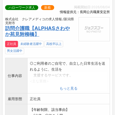
掲載開始日:2026/08/04
ハローワーク求人
新着
情報提供元：長岡公共職業安定所
株式会社 クレアメディコの求人情報 /新潟県
見附市
訪問介護職【ALPHASさわや
か苑見附柳橋】
正社員
未経験者活躍中
高校卒以上
男女活躍中
◎ご利用者のご自宅で、自立した日常生活を送
れるように、生活を
支援するサービスです。
仕事内容
<主な業務>
〇食事、入浴、排泄、衣服の着脱等の支援
もっと見る
〇その他、上記業務に付随する基本的な生活
雇用形態
支援業務
正社員
※原則、社有車を使用しますが、私有車を使用
【年齢制限、該当事由】
した場合は別途手当