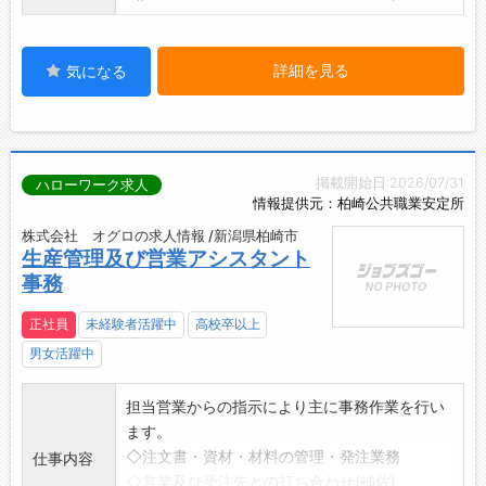
詳細を見る
気になる
掲載開始日:2026/07/31
ハローワーク求人
情報提供元：柏崎公共職業安定所
株式会社 オグロの求人情報 /新潟県柏崎市
生産管理及び営業アシスタント
事務
正社員
未経験者活躍中
高校卒以上
男女活躍中
担当営業からの指示により主に事務作業を行い
ます。
◇注文書・資材・材料の管理・発注業務
仕事内容
◇営業及び受注先との打ち合わせ(補佐)