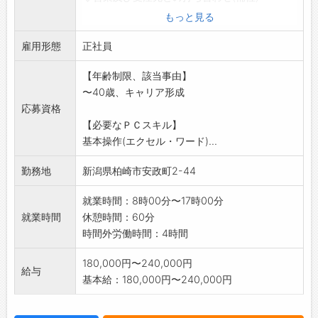
◇製品の管理
もっと見る
◇来客対応
雇用形態
◇その他の雑務
正社員
*外出時は社用車を使用(MT・AT)
【年齢制限、該当事由】
*慣れて頂くまでは丁寧に指導します
〜40歳、キャリア形成
習熟度に応じ段階的に業務に慣れていただけれ
応募資格
ば結構です。
【必要なＰＣスキル】
※変更範囲:全ての業務への配置転換の可能性あ
基本操作(エクセル・ワード)...
り
勤務地
新潟県柏崎市安政町2-44
就業時間：8時00分〜17時00分
就業時間
休憩時間：60分
時間外労働時間：4時間
180,000円〜240,000円
給与
基本給：180,000円〜240,000円