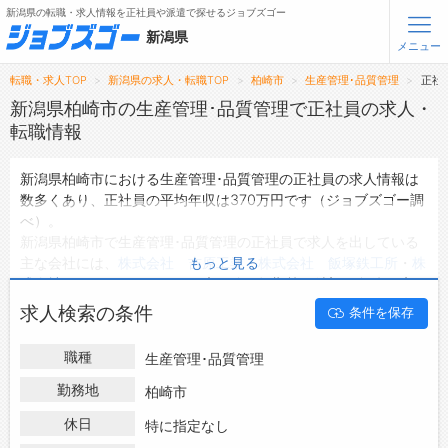
新潟県の転職・求人情報を正社員や派遣で探せるジョブズゴー
新潟県
メニュー
転職・求人TOP
新潟県の求人・転職TOP
柏崎市
生産管理･品質管理
正社
無料会員登録
ログイン
新潟県柏崎市の生産管理･品質管理で正社員の求人・
転職情報
メニュー
新潟県柏崎市における生産管理･品質管理の正社員の求人情報は
数多くあり、正社員の平均年収は370万円です（ジョブズゴー調
トップ
べ）。
詳細情報で求人を探す
新潟県柏崎市で生産管理･品質管理の正社員で求人を出している
主な会社には、
株式会社 吉原工業
・
株式会社 飯塚鉄工所
・
株
もっと見る
転職支援サービスについて
式会社 オグロ
などがあり、未経験や短期等ご希望の条件で絞り
込みができます。
求人検索の条件
条件を保存
転職ノウハウ(応募書類の書き方・面接対策など)
新潟県柏崎市の地域密着型の求人サイトであるジョブズゴーでは
新潟県柏崎市の正社員として働ける生産管理･品質管理の求人情
転職・採用コラム
職種
生産管理･品質管理
報を6件取り扱っています。
ハローワークにはない求人も多数扱っており、転職だけでなく、
勤務地
柏崎市
ジョブズゴーについて
第二新卒から50代・60代以上の方の再就職も可能です。 新潟県
休日
特に指定なし
柏崎市で生産管理･品質管理の正社員の求人・転職情報を探して
会社概要