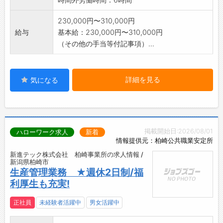
230,000円〜310,000円
給与
基本給：230,000円〜310,000円
（その他の手当等付記事項）...
詳細を見る
気になる
掲載開始日:2026/08/01
ハローワーク求人
新着
情報提供元：柏崎公共職業安定所
新進テック株式会社 柏崎事業所の求人情報 /
新潟県柏崎市
生産管理業務 ★週休2日制/福
利厚生も充実!
正社員
未経験者活躍中
男女活躍中