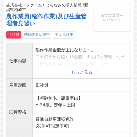
株式会社 ファームくじらなみの求人情報 /新
潟県柏崎市
農作業員(稲作作業)及び生産管
理者見習い
正社員
未経験者活躍中
男女活躍中
稲作作業全般が主になります。
○田植えから稲刈り全般、田んぼの管理 など
仕事内容
○精米作業:刈ってきた稲の精米 など
○機械整備:田植機、コンバインなどの機械の整
もっと見る
備
雇用形態
○除雪助手作業(冬期間のみ)
正社員
※生産管理者候補として作業に携わりながら生
【年齢制限、該当事由】
産計画、工程、品質
〜64歳、定年を上限
管理等を習得していただき将来、生産管理者を
応募資格
目指していただきま
普通自動車運転免許
す。
必須(AT限定不可)
※【応募前職場見学可能】(事前連絡必要)
変更範囲:変更なし