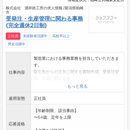
株式会社 酒井鉄工所の求人情報 /新潟県柏崎
市
受発注・生産管理に関わる事務
(完全週休2日制)
正社員
未経験者活躍中
高校卒以上
男女活躍中
製造業における事務業務を担当していただきま
す。
取引先からの注文に関する書類作成、受発注管
仕事内容
理、出荷に関する補
助業務などを行います。
もっと見る
○見積書、納入計画表等の書類作成
雇用形態
○受発注管理、生産管理システムからの指示書
正社員
出力
【年齢制限、該当事由】
○材料の移動、梱包、製品出荷に関する補助業
〜64歳、定年を上限
務
応募資格
○来客対応、電話対応