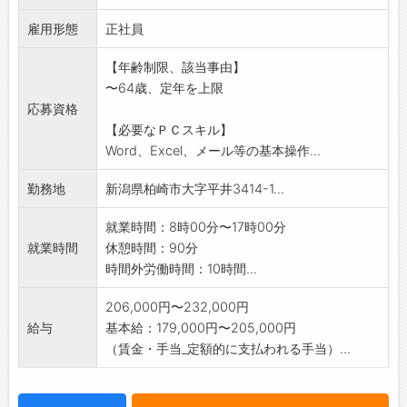
*未経験者でも大丈夫です!
雇用形態
*【応募前職場見学可能】(事前連絡必要)
正社員
※変更範囲:変更なし
【年齢制限、該当事由】
〜64歳、定年を上限
応募資格
【必要なＰＣスキル】
Word、Excel、メール等の基本操作...
勤務地
新潟県柏崎市大字平井3414-1...
就業時間：8時00分〜17時00分
就業時間
休憩時間：90分
時間外労働時間：10時間...
206,000円〜232,000円
給与
基本給：179,000円〜205,000円
（賃金・手当_定額的に支払われる手当）...