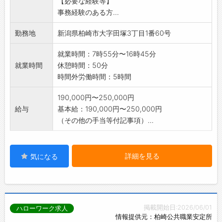
【必要な経験等】
*書類は主に決まったフォーマットに入力して作
事務経験のある方...
成します。
*製造業の知識は入社後に少しずつ覚えていただ
勤務地
新潟県柏崎市大字田塚3丁目1番60号
けます。
※ぜひ当社ホームページをご覧下さい。
就業時間：7時55分〜16時45分
※応募前見学・面接時見学可能です。ご相談く
就業時間
休憩時間：50分
ださい。
時間外労働時間：5時間
※変更範囲:変更なし
190,000円〜250,000円
給与
基本給：190,000円〜250,000円
（その他の手当等付記事項）...
詳細を見る
気になる
掲載開始日:2026/06/01
ハローワーク求人
情報提供元：柏崎公共職業安定所