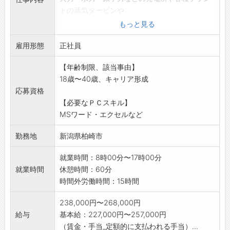
トの蒸気タービンや
発電機、ポンプなどの高速で回転する機器や各
もっと見る
種配管・圧力容器な
雇用形態
どの設備を定期的に検査を行う技術職になりま
正社員
す。検査には自分自
【年齢制限、該当事由】
身で検査を行う自主検査の他に第三者が検査を
18歳〜40歳、キャリア形成
行った結果を確認す
応募資格
る立会検査があります。
【必要なＰＣスキル】
検査の資格には浸透探傷試験、超音波探傷試
MSワード・エクセルなど
験、磁気探傷試験、放
射線透過試験など検査科目も多岐にわたり、そ
勤務地
新潟県柏崎市
れぞれの検査特性を
活かしながら組み合わせて検査を行う場合もあ
就業時間：8時00分〜17時00分
ります。資格の希少
就業時間
休憩時間：60分
性が高いため、スキルアップを目指す方にも向
時間外労働時間：15時間
いている業務です。
※
238,000円〜268,000円
変更範囲:変更なし
給与
基本給：227,000円〜257,000円
（賃金・手当_定額的に支払われる手当）...