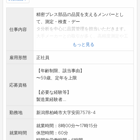
精密プレス部品の品質を支えるメンバーとし
て、測定・検査・デー
タ分析を中心に品質管理を担当いただきます。
仕事内容
大手メーカーとの取引が多く、高精度測定や工
程改善に取り組める
もっと見る
環境です。
雇用形態
・三次元測定機や形状測定機を用いた測定・外
正社員
観検査
【年齢制限、該当事由】
・測定データ分析と、現場と連携した改善活動
〜59歳、定年を上限
・測定機器の保守・校正による品質基盤づくり
応募資格
・顧客との技術的なやり取り(上司が同席)
【必要な経験等】
経験者は工程改善や仕組みづくりにも挑戦でき
製造業経験者...
ます。「測るだけ」
でなく品質をつくり込む工程に関われる点も魅
勤務地
新潟県柏崎市大字安田7578-4
力です。無理な納期
が少なく、精度と向き合える環境です。応募前
就業時間：8時00分〜17時15分
の職場見学も可能で
就業時間
休憩時間：60分
す。変更範囲:変更なし
時間外労働時間：6時間