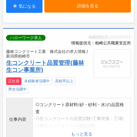
詳細を見る
気になる
掲載開始日:2026/07/02
ハローワーク求人
情報提供元：柏崎公共職業安定所
藤林コンクリート工業 株式会社の求人情報 /
新潟県柏崎市
生コンクリート品質管理(藤林
生コン事業所)
正社員
未経験者活躍中
高校卒以上
男女活躍中
○コンクリート原材料(砂・砂利・水)の品質検
査
○生コンクリートの品質試験(工事現場・工場)
仕事内容
○硬化コンクリートの強度試験
○コンクリートに関する書類作成
もっと見る