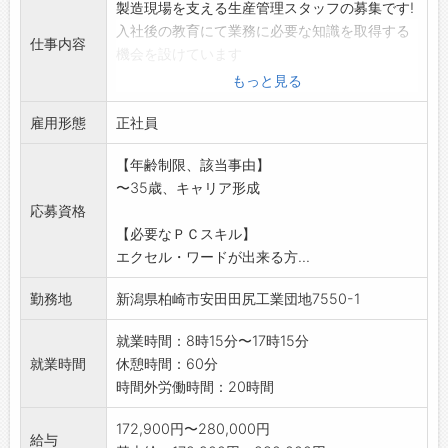
製造現場を支える生産管理スタッフの募集です!
入社後の教育にて業務に必要な知識を取得する
仕事内容
機会を設けています
ので安心です。経験豊富なスタッフと共に従事
もっと見る
できます。
雇用形態
・受注管理
正社員
・生産及び出荷日程管理
【年齢制限、該当事由】
・顧客支給品管理
〜35歳、キャリア形成
・購入部品の所要計算
応募資格
・関係システムのオペレーション
【必要なＰＣスキル】
※社内外でコミュニケーションを取りながらの
エクセル・ワードが出来る方...
業務になります!
※冷暖房完備で快適な環境!応募前職場見学
勤務地
新潟県柏崎市安田田尻工業団地7550-1
OK(事前連絡必要)
※変更範囲:会社の定めるすべての業務
就業時間：8時15分〜17時15分
就業時間
休憩時間：60分
時間外労働時間：20時間
172,900円〜280,000円
給与