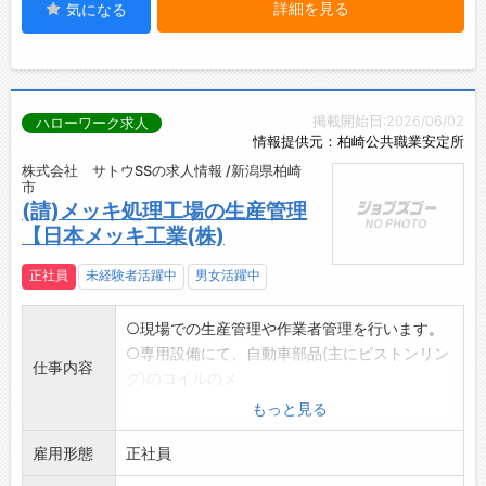
詳細を見る
気になる
掲載開始日:2026/06/02
ハローワーク求人
情報提供元：柏崎公共職業安定所
株式会社 サトウSSの求人情報 /新潟県柏崎
市
(請)メッキ処理工場の生産管理
【日本メッキ工業(株)
正社員
未経験者活躍中
男女活躍中
○現場での生産管理や作業者管理を行います。
○専用設備にて、自動車部品(主にピストンリン
仕事内容
グ)のコイルのメ
ッキ処理もしていただく場合がございます。
もっと見る
※【応募前職場見学可能】(事前連絡必要)
雇用形態
※変更範囲:変更なし
正社員