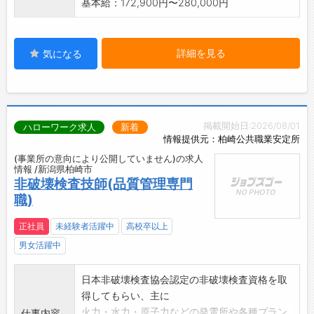
基本給：172,900円〜280,000円
詳細を見る
気になる
掲載開始日:2026/08/01
ハローワーク求人
新着
情報提供元：柏崎公共職業安定所
(事業所の意向により公開していません)の求人
情報 /新潟県柏崎市
非破壊検査技師(品質管理専門
職)
正社員
未経験者活躍中
高校卒以上
男女活躍中
日本非破壊検査協会認定の非破壊検査資格を取
得してもらい、主に
火力・水力・原子力などの発電所や各種プラン
仕事内容