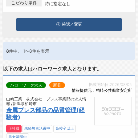
いる方は、ぜひ興味のある職種に応募してみてくださいね。
こだわり条件
特に指定なし
お問い合わせ
よくあるご質問
確認／変更
8件
中、 1〜8件を表示
以下の求人はハローワーク求人となります。
掲載開始日:2026/08/05
ハローワーク求人
新着
情報提供元：柏崎公共職業安定所
山崎工業 株式会社 プレス事業部の求人情
報 /新潟県柏崎市
金属プレス部品の品質管理(経
験者)
正社員
未経験者活躍中
高校卒以上
男女活躍中