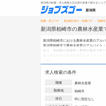
新潟県の転職・求人情報を正社員や派遣で探せるジョブ
新潟県
転職・求人TOP
新潟県の求人・転職TOP
柏崎市
新潟県柏崎市の農林水産業
メニュー
新潟県柏崎市における農林水産業のアルバ
新潟県柏崎市で農林水産業のアルバイト・
トップ
あり、未経験や短期等ご希望の条件で絞り
新潟県柏崎市の地域密着型の求人サイトで
詳細情報で求人を探す
ます。
ハローワークにはない求人も多数扱ってお
バイト・パートの求人・転職情報を探して
求人検索の条件
職種
農林水産業
勤務地
柏崎市
休日
特に指定なし