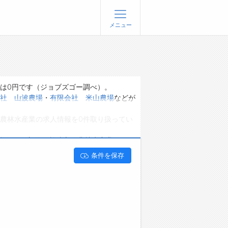
メニュー
登録
ログイン
ョブズゴーについて
は0円です（ジョブズゴー調べ）。
社 山波農場
・
有限会社 米山農場
などが
社概要
農林水産業の求人情報を0件取り扱ってい
問い合わせ
くあるご質問
能です。 新潟県柏崎市で農林水産業のアル
条件を保存