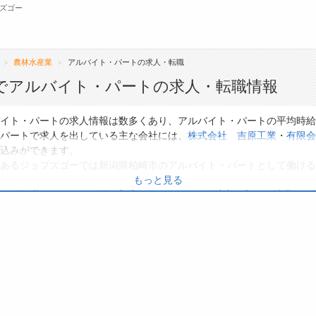
ズゴー
農林水産業
アルバイト・パートの求人・転職
無料会員
でアルバイト・パートの求人・転職情報
転職支援サービスについて
ジ
イト・パートの求人情報は数多くあり、アルバイト・パートの平均時給
パートで求人を出している主な会社には、
株式会社 吉原工業
・
有限会
転職ノウハウ(応募書類の書き方・面接対策な
会
込みができます。
ど)
あるジョブズゴーでは新潟県柏崎市のアルバイト・パートとして働ける
お
もっと見る
転職・採用コラム
よ
り、転職だけでなく、第二新卒から50代・60代以上の方の再就職も可
いる方は、ぜひ興味のある職種に応募してみてくださいね。