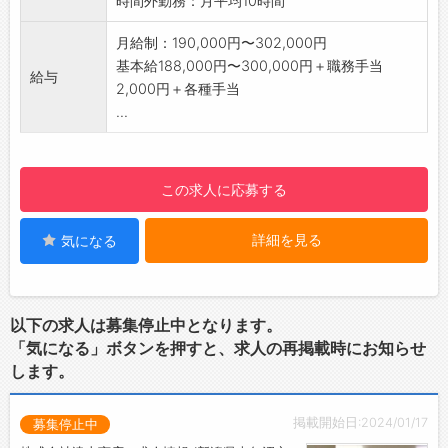
時間外勤務：月平均10時間
・売上状況、来店予約状況、各種連絡事項を共
有
月給制：190,000円〜302,000円
・元気に挨拶の練習
基本給188,000円〜300,000円＋職務手当
給与
↓
2,000円＋各種手当
9:10：清掃
...
・工場内の整理、清掃
・点検スケジュ－ルを確認
↓
この求人に応募する
10:00：点検・結果説明
・お待ちのお客様へ車の引渡し時間をお伝え、
詳細を見る
気になる
点検
・お客様へ車の下見せ、結果説明
↓
12:00：昼食
以下の求人は募集停止中となります。
・仲間と共にお弁当を食べる
「気になる」ボタンを押すと、求人の再掲載時にお知らせ
・コミュニケーション活発です♪
します。
↓
13:00：整備・結果説明
掲載開始日:2024/01/17
募集停止中
・ベルト、パッドの交換、エンジンの不具合対