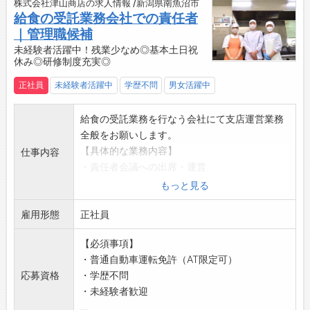
応など
株式会社津山商店の求人情報 /新潟県南魚沼市
給食の受託業務会社での責任者
◎結果説明の際に、お客様にとって役立つ少し
｜管理職候補
先の話をするよう心掛けています！
↓
未経験者活躍中！残業少なめ◎基本土日祝
休み◎研修制度充実◎
17:45：終礼・帰宅
・翌日のスケジュールを確認
正社員
未経験者活躍中
学歴不問
男女活躍中
【やりがい】
・日産の顔として、お客様と信頼関係を築く大
給食の受託業務を行なう会社にて支店運営業務
きな喜びと、お客様の安全なカーライフを支え
全般をお願いします。
るやりがいがあります！
【具体的な業務内容】
仕事内容
・不具合の原因を考えて答えが見つかったとき
・責任者会議への出席・運営
に、達成感とやりがいを感じます！
・求職者の面接対応、採用活動全般
もっと見る
・お客様が快適なカーライフを送ることができ
・現場サポート（原価管理や折衝業務など）
るよう様々な部品や商品を提案し、お客様が笑
雇用形態
※業務内容は多岐に及びますが、丁寧に指導し
正社員
顔になるときは嬉しい気持ちになります！
ますのでご安心ください！
・様々な車の特徴を知る面白さを感じられます
【必須事項】
【働き方】
♪
・普通自動車運転免許（AT限定可）
・残業は月平均10時間
【ステップアップ】
応募資格
・学歴不問
・年次有給休暇の他に、子どもの看護休暇、介
・自分からも話しかけやすく、わからない整備
・未経験者歓迎
護休暇を設けています。
のことは気軽に先輩へ質問できる環境です◎
...
・育児休業取得実績あり