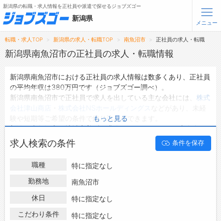
新潟県の転職・求人情報を正社員や派遣で探せるジョブズゴー
新潟県
メニュー
転職・求人TOP
新潟県の求人・転職TOP
南魚沼市
正社員の求人・転職
無料会員登録
ログイン
新潟県南魚沼市の正社員の求人・転職情報
新潟県南魚沼市における正社員の求人情報は数多くあり、正社員
メニュー
の平均年収は380万円です（ジョブズゴー調べ）。
新潟県南魚沼市で正社員で求人を出している主な会社には、
株式
トップ
会社津山商店
・
株式会社NSホールディングス
などがあり、未経
詳細情報で求人を探す
験や短期等ご希望の条件で絞り込みができます。
もっと見る
新潟県南魚沼市の地域密着型の求人サイトであるジョブズゴーで
は新潟県南魚沼市の正社員として働ける求人情報を2件取り扱っ
転職支援サービスについて
求人検索の条件
条件を保存
ています。
ハローワークにはない求人も多数扱っており、転職だけでなく、
転職ノウハウ(応募書類の書き方・面接対策など)
職種
特に指定なし
第二新卒から50代・60代以上の方の再就職も可能です。 新潟県
転職・採用コラム
南魚沼市で正社員の求人・転職情報を探している方は、ぜひ興味
勤務地
南魚沼市
のある職種に応募してみてくださいね。
休日
ジョブズゴーについて
特に指定なし
こだわり条件
特に指定なし
会社概要