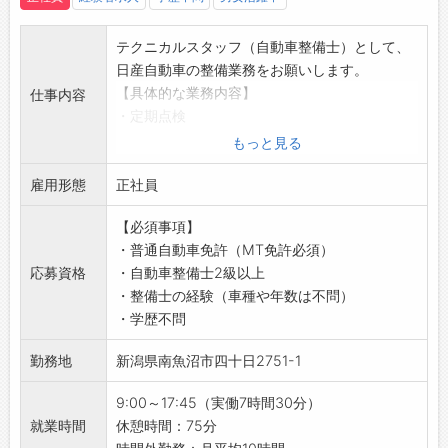
テクニカルスタッフ（自動車整備士）として、
日産自動車の整備業務をお願いします。
【具体的な業務内容】
仕事内容
・定期点検
・車検整備
もっと見る
・一般整備
雇用形態
・整備結果の説明
正社員
・故障診断
【必須事項】
・オイル交換
・普通自動車免許（MT免許必須）
・タイヤ交換
応募資格
・自動車整備士2級以上
・リコール関係作業
・整備士の経験（車種や年数は不問）
・ナビ取付
・学歴不問
【おすすめポイント】
・新潟県下最大級の日産ディーラー！
勤務地
新潟県南魚沼市四十日2751-1
・業務拡大のため増員募集です！
【1日の業務の流れ】
9:00～17:45（実働7時間30分）
■テクニカルスタッフ
就業時間
休憩時間：75分
9:00：朝礼