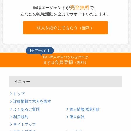
図っています◎
完全無料
転職エージェントが
で、
・年次有給休暇の取得促進にも力を入れていま
あなたの転職活動を全力でサポートいたします。
す！
【働き方に関して】
求人を紹介してもらう（無料）
・多様な価値観で、全員にスポットライトが当
たる仕組みを整えています◎
・意見箱を設置し、積極的に社員の意見を取り
入れて働きやすい環境作りに注力しています！
1分で完了！
・サポートスタッフを配置することで効率化を
良い求人がみつからなければ
図り、整備士が整備に専念できる環境です♪
会員登録
まずは
（無料）
【社内設備】
■充電ステーション
メニュー
・今後ますます需要が増えると予測され、お客
様に安心して便利にご利用いただけるよう365
トップ
日24時間使える体制を整えています！
詳細情報で求人を探す
【先輩社員の声】
■テクニカルスタッフ（2017年入社）
よくあるご質問
個人情報保護方針
社員を大切にしていることが会社の魅力です。
利用規約
運営会社
『メンター（助言者）制度』があり、比較的年
サイトマップ
齢が近い先輩がついてくれて、何も分からない