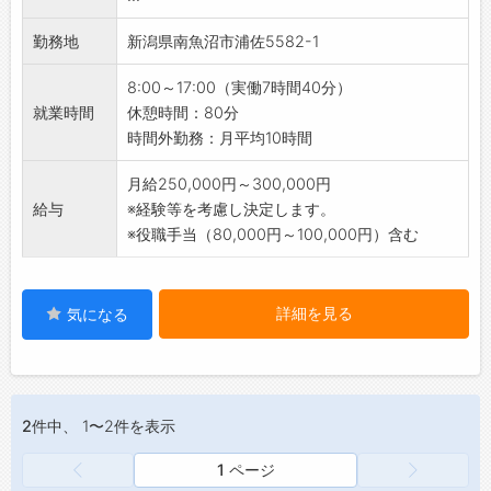
・困っているときなどしっかりサポートしてく
【転勤について】
れるので、安心して作業できます！
勤務地
新潟県南魚沼市浦佐5582-1
・新潟県内での転勤の可能性があります。
・成長速度に合わせて仕事を任せてくれるの
※ご希望などご相談に応じた上で決定しており
8:00～17:00（実働7時間40分）
で、日々成長できます♪
ます。
就業時間
休憩時間：80分
【研修制度】
【求める人物像】
時間外勤務：月平均10時間
・日産資格取得のための社内研修
・福祉貢献、利用者に喜ばれる食事への関心が
・サービス研修
ある方
月給250,000円～300,000円
・メーカー研修
・高齢化社会が進む現代で、責任と熱意をもっ
給与
※経験等を考慮し決定します。
・IT研修
て取り組める方
※役職手当（80,000円～100,000円）含む
・配転者研修
・素直で真摯に仕事に取り組める方
・仕事への意欲向上にも繋がっています◎
※社員は皆、人々の食生活を支える、社会貢献
【資格取得支援制度あり！】
度の高い、非常に価値のある仕事だと誇りを持
詳細を見る
気になる
・資格取得費用は全額会社負担！
って働いています。
・資格取得時に取得一時金20,000円～30,000
私たちと同じ思いを共有できる仲間を求めて
円を支給！
います！
【職場の雰囲気】
【事業内容について】
・面倒見が良い先輩が多く、和気あいあいと仲
2件
中、 1〜2件を表示
トータルフードカンパニーとして「安全・安心
がいい環境です♪
でおいしい」をモットーに事業を展開していま
・困っているときに助けてくれるカッコいい先
1 ページ
す。