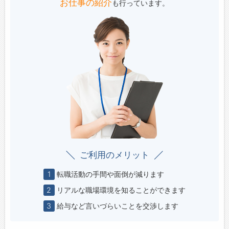
す。
お仕事の紹介
も行っています。
4）HAPPY：達成感・充実感・おもてなし・感
■事業�
動体験
法人のお客様に対する食の提供は、それぞれの
【充実の福利厚生！】
ニーズに合わせてアレンジしています。
■試乗車貸出（無料）
提供先の労働環境などを考慮しながら、バリエ
・長期連休での利用が多く、普段プライベート
ーションを持たせ、ベストな食を提供していま
では乗れない高級車や電気自動車、ワンボック
す。
スカーなどは特に人気があります！
■その他の事業例
■同期会・趣味同好会支援（活動資金の一部を
・学校や施設等でのパン販売
会社が援助）
・厨房レイアウト、スタートアッププロデュー
・仕事を離れて、交流を深めることを支援する
ス
制度です♪
・イベント、ケータリングサービス
■保養・宿泊施設（東京ビュック（会員制オー
・衛生管理指導、従業員研修、衛生管理相談＆
ナーズホテル）・グランドウイング舞子高原
アドバイス等
ご利用のメリット
（リゾートマンション））
・長期連休に多くの申込があり、家族や仲間同
1
転職活動の手間や面倒が減ります
士でのリフレッシュに利用可能です◎
2
リアルな職場環境を知ることができます
■月2回の2連休日を導入！
3
給与など言いづらいことを交渉します
・自動車販売会社で全国トップレベルの全社一
斉休日を確保し、プライベートの時間の充実を