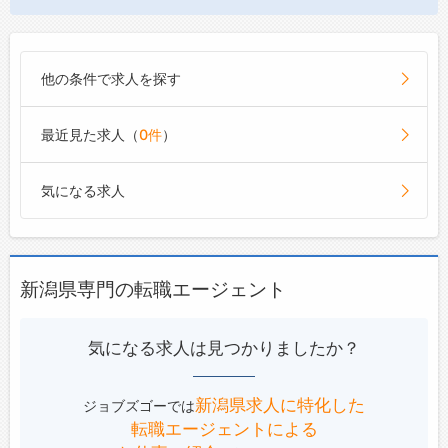
輩、失敗して落ち込んでいるときに優しく声を
■福祉施設
かけてくれる先輩、疲れていると笑わせてくれ
入所されている一人一人の健康状態などを見極
て元気を出してくれる先輩、できたときに褒め
め、食に対する楽しみが損なわれないように調
てくれるあたたかくて優しい先輩方の背中を見
他の条件で求人を探す
理方法と味付けなどを工夫しています。
て、早く成長したいという気持ちを持って頑張
彩り良く季節感のある、誰もが楽しみになる美
れます！
味しい食事を提供しています。
最近見た求人（
0件
）
・仕事中はキビキビしている印象ですが、休憩
■病院・医療施設
の時はしっかり休みながらくだらない話もして
入院患者様の栄養バランスに配慮した食の提供
楽しく過ごせるので、メリハリをつけて働けま
気になる求人
に努めています。
す◎
「健康は食から」の視点で、治療効果を高める
・みんながしっかりフォローし合って仕事をし
ことに繋がる、彩り良く季節感のある、患者様
ているので、とても働きやすい職場です♪
の楽しみとなる美味しい食をお届けしていま
【社風】
新潟県専門の転職エージェント
す。
■明るい未来を創造することを目指して、4つ
■学校
の幸せを大切にしながら豊かな心と前向きに生
お子様たちの健全な成長と食育をテーマに、食
気になる求人は見つかりましたか？
きる力を養い、働く充実感を重視しています◎
の楽しさを実現。
1）安全：明るい職場・高い技術
食べて健康、食べて成長、見た目にも楽しい、
2）あんしん：長く働ける職場・リスク低減
うれしい食事を提供しています。
新潟県求人に特化した
ジョブズゴーでは
3）ワクワク：モチベーションアップ・新しい
健やかな成長を促す食の価値にこだわり続けま
転職エージェントによる
車体験