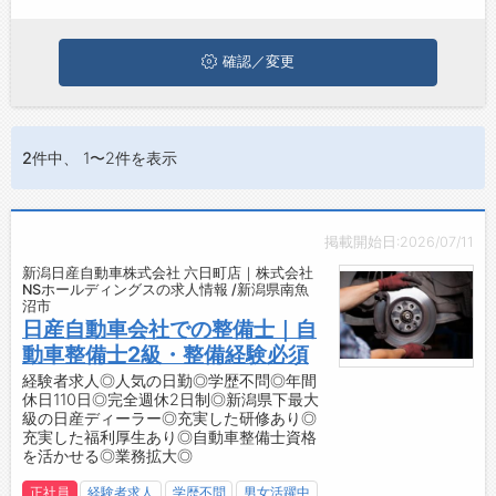
お問い合わせ
よくあるご質問
確認／変更
2件
中、 1〜2件を表示
掲載開始日:2026/07/11
新潟日産自動車株式会社 六日町店｜株式会社
NSホールディングスの求人情報 /新潟県南魚
沼市
日産自動車会社での整備士｜自
動車整備士2級・整備経験必須
経験者求人◎人気の日勤◎学歴不問◎年間
休日110日◎完全週休2日制◎新潟県下最大
級の日産ディーラー◎充実した研修あり◎
充実した福利厚生あり◎自動車整備士資格
を活かせる◎業務拡大◎
正社員
経験者求人
学歴不問
男女活躍中