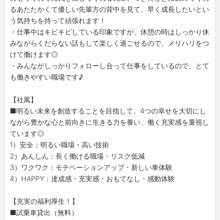
るあたたかくて優しい先輩方の背中を見て、早く成長したいとい
う気持ちを持って頑張れます！
・仕事中はキビキビしている印象ですが、休憩の時はしっかり休
みながらくだらない話もして楽しく過ごせるので、メリハリをつ
けて働けます◎
・みんながしっかりフォローし合って仕事をしているので、とて
も働きやすい職場です♪
【社風】
■明るい未来を創造することを目指して、4つの幸せを大切にし
ながら豊かな心と前向きに生きる力を養い、働く充実感を重視し
ています◎
1）安全：明るい職場・高い技術
2）あんしん：長く働ける職場・リスク低減
3）ワクワク：モチベーションアップ・新しい車体験
4）HAPPY：達成感・充実感・おもてなし・感動体験
【充実の福利厚生！】
■試乗車貸出（無料）