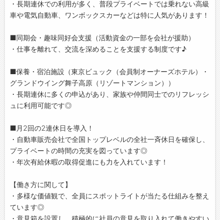
・長期連休での利用が多く、普段プライベートでは乗れない高級
車や電気自動車、ワンボックスカーなどは特に人気があります！
■同期会・趣味同好会支援（活動資金の一部を会社が援助）
・仕事を離れて、交流を深めることを支援する制度です♪
■保養・宿泊施設（東京ビュック（会員制オーナーズホテル）・
グランドウイング舞子高原（リゾートマンション））
・長期連休に多くの申込があり、家族や仲間同士でのリフレッシ
ュに利用可能です◎
■月2回の2連休日を導入！
・自動車販売会社で全国トップレベルの全社一斉休日を確保し、
プライベートの時間の充実を図っています◎
・年次有給休暇の取得促進にも力を入れています！
【働き方に関して】
・多様な価値観で、全員にスポットライトが当たる仕組みを整え
ています◎
・意見箱を設置し、積極的に社員の意見を取り入れて働きやすい