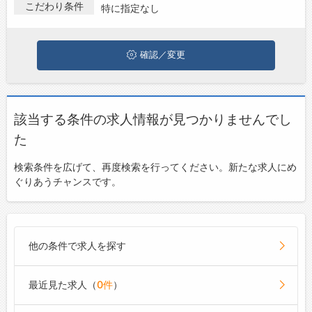
富山市でネットワーク･通信インフラ･サーバー設計･構築の派遣
こだわり条件
特に指定なし
お問い合わせ
社員の求人・転職情報を探している方は、ぜひ興味のある職種に
応募してみてくださいね。
よくあるご質問
確認／変更
該当する条件の求人情報が見つかりませんでし
た
検索条件を広げて、再度検索を行ってください。新たな求人にめ
ぐりあうチャンスです。
他の条件で求人を探す
最近見た求人（
0件
）