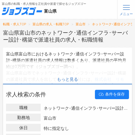
富山県の転職・求人情報を正社員や派遣で探せるジョブズゴー
富山県
メニュー
転職・求人TOP
富山県の求人・転職TOP
富山市
ネットワーク･通信インフラ
無料会員登録
ログイン
富山県富山市のネットワーク･通信インフラ･サーバ
ー設計･構築で派遣社員の求人・転職情報
メニュー
富山県富山市におけるネットワーク･通信インフラ･サーバー設
計･構築の派遣社員の求人情報は数多くあり、派遣社員の平均月
トップ
給は0万円です（ジョブズゴー調べ）。
詳細情報で求人を探す
富山県富山市でネットワーク･通信インフラ･サーバー設計･構築
の派遣社員で求人を出している主な会社には、
株式会社 リモ
もっと見る
転職支援サービスについて
ワ
・
株式会社 テクノプロ テクノプロ・デザイン社 新潟サテ
ライト
・
テクノトラスト 株式会社
などがあり、未経験や短期等
求人検索の条件
条件を保存
転職ノウハウ(応募書類の書き方・面接対策など)
ご希望の条件で絞り込みができます。
富山県富山市の地域密着型の求人サイトであるジョブズゴーでは
転職・採用コラム
職種
ネットワーク･通信インフラ･サーバー設計･構築
富山県富山市の派遣社員として働けるネットワーク･通信インフ
ラ･サーバー設計･構築の求人情報を0件取り扱っています。
勤務地
富山市
ジョブズゴーについて
ハローワークにはない求人も多数扱っており、転職だけでなく、
休日
特に指定なし
第二新卒から50代・60代以上の方の再就職も可能です。 富山県
会社概要