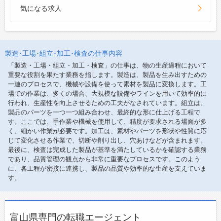
気になる求人
製造･工場･組立･加工･検査の仕事内容
「製造・工場・組立・加工・検査」の仕事は、物の生産過程において
重要な役割を果たす業務を指します。製造は、製品を生み出すための
一連のプロセスで、機械や設備を使って素材を製品に変換します。工
場での作業は、多くの場合、大規模な設備やラインを用いて効率的に
行われ、生産性を向上させるための工夫がなされています。組立は、
製品のパーツを一つ一つ組み合わせ、最終的な形に仕上げる工程で
す。ここでは、手作業や機械を使用して、精度が要求される場面が多
く、細かい作業が必要です。加工は、素材やパーツを形状や性質に応
じて変化させる作業で、切断や削り出し、穴あけなどが含まれます。
最後に、検査は完成した製品が基準を満たしているかを確認する業務
であり、品質管理の観点から非常に重要なプロセスです。このよう
に、各工程が密接に連携し、製品の品質や効率的な生産を支えていま
す。
富山県専門の転職エージェント