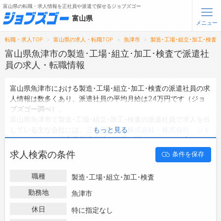
富山県の転職・求人情報を正社員や派遣で探せるジョブズゴー
富山県
メニュー
転職・求人TOP
富山県の求人・転職TOP
魚津市
製造･工場･組立･加工･検査
無料会員登録
ログイン
富山県魚津市の製造･工場･組立･加工･検査で派遣社
員の求人・転職情報
メニュー
富山県魚津市における製造･工場･組立･加工･検査の派遣社員の求
人情報は数多くあり、派遣社員の平均月給は24万円です（ジョ
トップ
ブズゴー調べ）。
詳細情報で求人を探す
富山県魚津市で製造･工場･組立･加工･検査の派遣社員で求人を出
している主な会社には、
三井自動車 株式会社
・
株式会社 シキ
もっと見る
転職支援サービスについて
ノハイテック
・
栄産業株式会社 魚津工場
などがあり、未経験や
短期等ご希望の条件で絞り込みができます。
求人検索の条件
条件を保存
転職ノウハウ(応募書類の書き方・面接対策など)
富山県魚津市の地域密着型の求人サイトであるジョブズゴーでは
富山県魚津市の派遣社員として働ける製造･工場･組立･加工･検査
転職・採用コラム
職種
製造･工場･組立･加工･検査
の求人情報を2件取り扱っています。
ハローワークにはない求人も多数扱っており、転職だけでなく、
勤務地
魚津市
ジョブズゴーについて
第二新卒から50代・60代以上の方の再就職も可能です。 富山県
休日
特に指定なし
魚津市で製造･工場･組立･加工･検査の派遣社員の求人・転職情報
会社概要