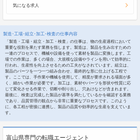
気になる求人
製造･工場･組立･加工･検査の仕事内容
「製造・工場・組立・加工・検査」の仕事は、物の生産過程において
重要な役割を果たす業務を指します。製造は、製品を生み出すための
一連のプロセスで、機械や設備を使って素材を製品に変換します。工
場での作業は、多くの場合、大規模な設備やラインを用いて効率的に
行われ、生産性を向上させるための工夫がなされています。組立は、
製品のパーツを一つ一つ組み合わせ、最終的な形に仕上げる工程で
す。ここでは、手作業や機械を使用して、精度が要求される場面が多
く、細かい作業が必要です。加工は、素材やパーツを形状や性質に応
じて変化させる作業で、切断や削り出し、穴あけなどが含まれます。
最後に、検査は完成した製品が基準を満たしているかを確認する業務
であり、品質管理の観点から非常に重要なプロセスです。このよう
に、各工程が密接に連携し、製品の品質や効率的な生産を支えていま
す。
富山県専門の転職エージェント