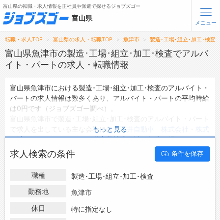
富山県の転職・求人情報を正社員や派遣で探せるジョブズゴー
富山県
メニュー
転職・求人TOP
富山県の求人・転職TOP
魚津市
製造･工場･組立･加工･検査
無料会員登録
ログイン
富山県魚津市の製造･工場･組立･加工･検査でアルバ
イト・パートの求人・転職情報
メニュー
富山県魚津市における製造･工場･組立･加工･検査のアルバイト・
パートの求人情報は数多くあり、アルバイト・パートの平均時給
トップ
は0円です（ジョブズゴー調べ）。
詳細情報で求人を探す
富山県魚津市で製造･工場･組立･加工･検査のアルバイト・パート
で求人を出している主な会社には、
三井自動車 株式会社
・
株式
もっと見る
転職支援サービスについて
会社 シキノハイテック
・
栄産業株式会社 魚津工場
などがあ
り、未経験や短期等ご希望の条件で絞り込みができます。
求人検索の条件
条件を保存
転職ノウハウ(応募書類の書き方・面接対策など)
富山県魚津市の地域密着型の求人サイトであるジョブズゴーでは
富山県魚津市のアルバイト・パートとして働ける製造･工場･組
転職・採用コラム
職種
製造･工場･組立･加工･検査
立･加工･検査の求人情報を0件取り扱っています。
ハローワークにはない求人も多数扱っており、転職だけでなく、
勤務地
魚津市
ジョブズゴーについて
第二新卒から50代・60代以上の方の再就職も可能です。 富山県
休日
特に指定なし
魚津市で製造･工場･組立･加工･検査のアルバイト・パートの求
会社概要