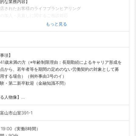
的な業務内容】
店されたお客様のライフプランヒアリング
の加入・見直しに関するご相談対応
・損保を含む複数社商品の比較提案
もっと見る
手続き、更新・見直し時のアフターフォロー
データ管理、来店予約対応
イベント・マネーセミナーでの情報発信（希望者）
の仕事の流れ（例）】
事項】
0 朝礼・店舗ミーティング
41歳未満の方（※年齢制限理由：長期勤続によるキャリア形成を
00 予約のお客様と面談（保険見直しのご相談）
点から、若年者等を期間の定めのない労働契約の対象として募
00 ランチ休憩
用する場合）（例外事由3号のイ）
00 新規来店対応・資料作成
験・第二新卒歓迎（金融知識不問）
00 契約手続きやフォローコール
00 相談記録まとめ、翌日の準備
る人物像】...
0 退社
と向き合う時間が多く、数字に追われるより“関係を築く”仕事で
富山市山室391-1
ールポイント】
育制度が充実
～19:00（実働8時間）
2か月の基礎研修＋1年間のフォローアップ研修で、安心してスタ
間：90分