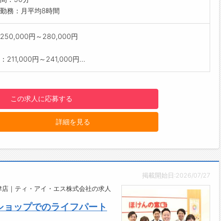
きます。
勤務：月平均8時間
格取得支援制度あり
保険募集人資格など、学びを応援。学んだ知識がすぐに活かせま
50,000円～280,000円
回昇給＆社内表彰制度
211,000円～241,000円...
見てくれる会社文化。若竹賞・若鷹賞・社長賞など、頑張りをし
評価します。
業経費は全額会社負担
この求人に応募する
・資料費・資格受験費など、すべて会社負担。安心して提案に集
ます。
詳細を見る
週休2日・年間休日121日
プライベートも大切に。メリハリを持って働ける環境です。
経営優良法人ブライト500認定企業
心身の健康を守り、長く働ける環境づくりを続けています。
セージ】
掲載開始日:2026/07/27
に寄り添い、「ありがとう」と言われる瞬間があなたの成長の
魚津店｜ティ・アイ・エス株式会社の求人
事には、人の人生に関わる“やりがい”と“誇り”があります。
ショップでのライフパート