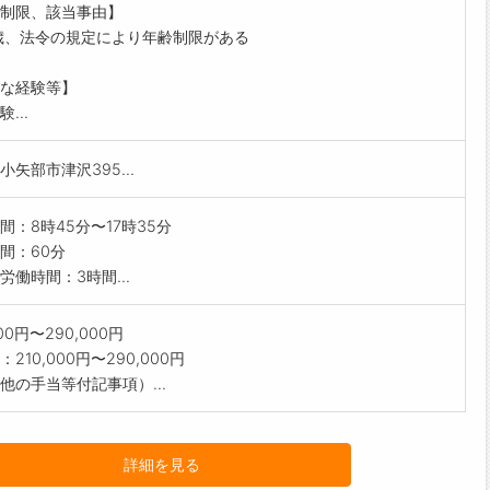
制限、該当事由】
・納品
歳、法令の規定により年齢制限がある
囲:会社の定める業務
な経験等】
...
小矢部市津沢395...
間：8時45分〜17時35分
間：60分
労働時間：3時間...
000円〜290,000円
210,000円〜290,000円
他の手当等付記事項）...
詳細を見る