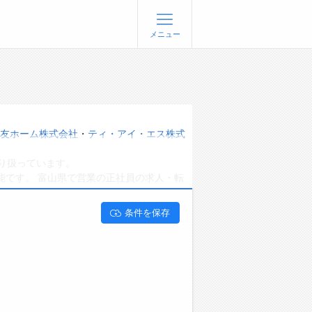
メニュー
登録
ログイン
ョブズゴーについて
友ホーム株式会社
・
ティ・アイ・エス株式
社概要
り扱っています。
問い合わせ
能です。 富山県で営業の正社員の求人・転
くあるご質問
条件を保存