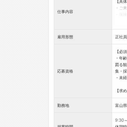
【具体
・ご来
仕事内容
・保険
・生保
・契約
・顧客
雇用形態
正社員
・地域
【1日
【必須
9:3
・年齢
10:
図る観
12:
応募資格
集・採
13:
・未経
15:
17:
【求め
19:0
お客様
勤務地
富山県
す。
【アピ
★教
9:30
入社後
就業時間
休憩時