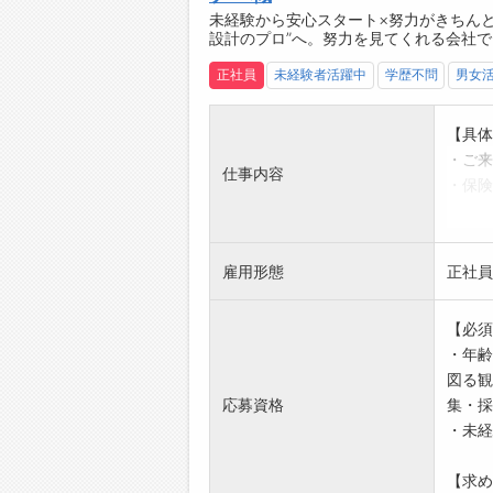
未経験から安心スタート×努力がきちん
設計のプロ”へ。努力を見てくれる会社
正社員
未経験者活躍中
学歴不問
男女
【具体
・ご来
仕事内容
・保険
・生保
・契約
・顧客
雇用形態
正社員
・地域
【1日
【必須
9:3
・年齢
10:
図る観
12:
応募資格
集・採
13:
・未経
15:
17:
【求め
19:0