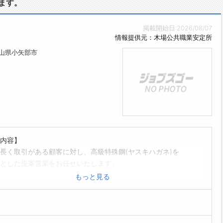
ます。
セージ】
に寄り添い、「ありがとう」と言われる瞬間があなたの成長の
掲載開始日:2026/08/07
事には、人の人生に関わる“やりがい”と“誇り”があります。
情報提供元：木場公共職業安定所
富山県小矢部市
内容】
長く取引がある顧客に対し、高級特殊鋼(ヤスキハガネ)を
とした提案営業をお任せいたします。
の流れ>
もっと見る
業のお客様が新しい製品を作るときや金型が壊れた時、強化
い時等にお客様からお問い合わせをいただく。
ち合わせにて製品の提案、価格交渉などを行う。※技術面の
い話は社内専門部隊も同席し提案を行う。