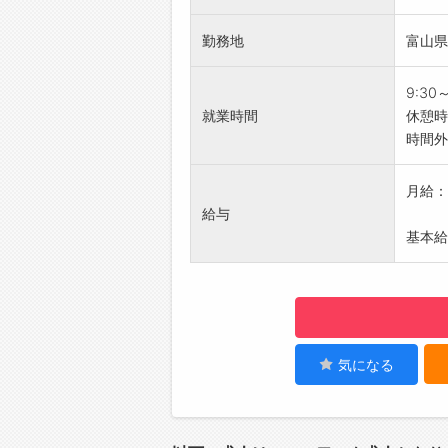
お客様
勤務地
富山県
す。
【アピ
★教
9:30
入社後
就業時間
休憩時
ートで
時間外
★資
FPや
月給：2
す。
給与
★年2
基本給：
努力を
っかり
★営
交通費
中でき
★完全
気になる
仕事も
★健康
社員の