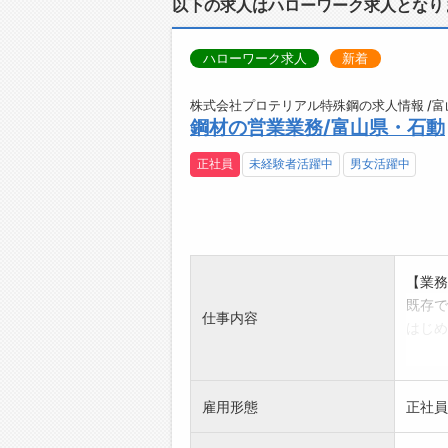
以下の求人はハローワーク求人となり
【メッ
お客様
証。
ハローワーク求人
新着
この仕
株式会社プロテリアル特殊鋼の求人情報 /
鋼材の営業業務/富山県・石動
正社員
未経験者活躍中
男女活躍中
【業務
既存で
仕事内容
はじめ
<営業
・製造
した
雇用形態
正社員
・お打
詳し