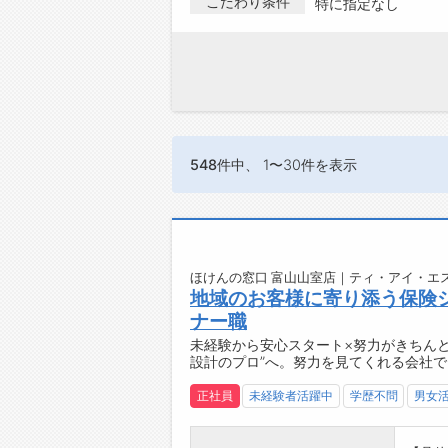
こだわり条件
特に指定なし
548件
中、 1〜30件を表示
ほけんの窓口 富山山室店｜ティ・アイ・エス
地域のお客様に寄り添う保険
ナー職
未経験から安心スタート×努力がきちん
設計のプロ”へ。努力を見てくれる会社
正社員
未経験者活躍中
学歴不問
男女