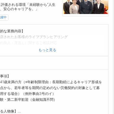
と評価される環境「未経験から“人生
で、安心のキャリアを。」
活躍中
的な業務内容】
店されたお客様のライフプランヒアリング
の加入・見直しに関するご相談対応
・損保を含む複数社商品の比較提案
もっと見る
手続き、更新・見直し時のアフターフォロー
データ管理、来店予約対応
イベント・マネーセミナーでの情報発信（希望者）
の仕事の流れ（例）】
事項】
0 朝礼・店舗ミーティング
41歳未満の方（※年齢制限理由：長期勤続によるキャリア形成を
00 予約のお客様と面談（保険見直しのご相談）
点から、若年者等を期間の定めのない労働契約の対象として募
00 ランチ休憩
用する場合）（例外事由3号のイ）
00 新規来店対応・資料作成
験・第二新卒歓迎（金融知識不問）
00 契約手続きやフォローコール
00 相談記録まとめ、翌日の準備
る人物像】...
0 退社