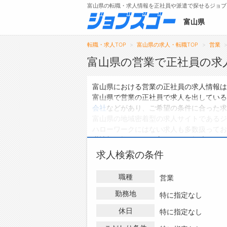
富山県の転職・求人情報を正社員や派遣で探せるジョブ
富山県
転職・求人TOP
富山県の求人・転職TOP
営業
富山県の営業で正社員の求
メニュー
富山県における営業の正社員の求人情報は
富山県で営業の正社員で求人を出している
トップ
会社
などがあり、ご希望の条件に合った求
富山県の地域密着型の求人サイトであるジ
詳細情報で求人を探す
ハローワークにはない求人も多数扱ってお
職情報を探している方は、ぜひ興味のある
求人検索の条件
職種
営業
勤務地
特に指定なし
休日
特に指定なし