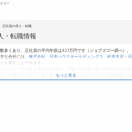
ズゴー
正社員の求人・転職
無料会員
人・転職情報
転職支援サービスについて
ジ
数多くあり、正社員の平均年収は421万円です（ジョブズゴー調べ）。
主な会社には、
株式会社 日本ハウスホールディングス 松本支店
・
石
転職ノウハウ(応募書類の書き方・面接対策な
会
人を探すことできます。
ど)
ョブズゴーでは富山県の正社員として働ける営業の求人情報を316件取
お
り、転職だけでなく、第二新卒から50代・60代以上の方の再就職も可
もっと見る
転職・採用コラム
よ
職種に応募してみてくださいね。