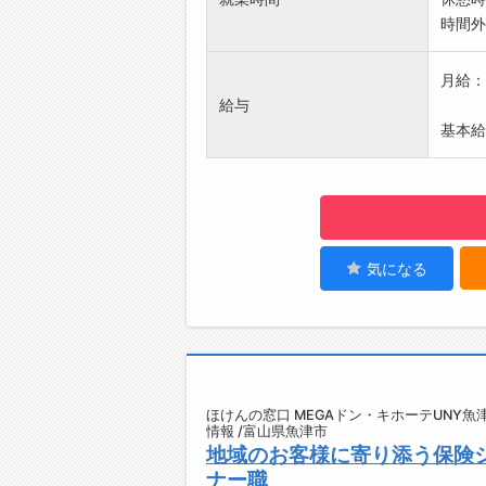
ートで
時間外
★資
FPや
月給：2
す。
給与
★年2
基本給：
努力を
っかり
★営
交通費
中でき
★完全
気になる
仕事も
★健康
社員の
【メッ
お客様
ほけんの窓口 MEGAドン・キホーテUNY
証。
情報 /富山県魚津市
この仕
地域のお客様に寄り添う保険
ナー職