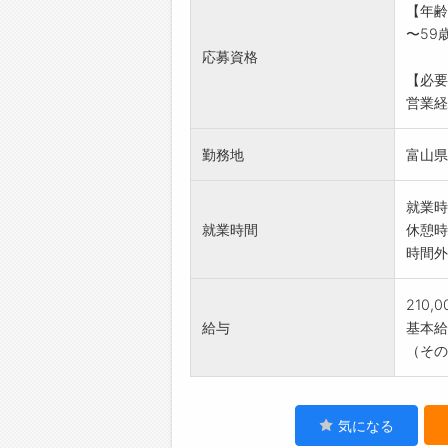
【年齢
・受注
〜59
変更範
応募資格
【必要
営業経験
勤務地
富山県
就業時
就業時間
休憩時
時間外
210,
給与
基本給：
（その
気になる