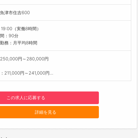
と向き合う時間が多く、数字に追われるより“関係を築く”仕事で
魚津市住吉600
ールポイント】
育制度が充実
～19:00（実働8時間）
2か月の基礎研修＋1年間のフォローアップ研修で、安心してスタ
間：90分
きます。
勤務：月平均8時間
格取得支援制度あり
保険募集人資格など、学びを応援。学んだ知識がすぐに活かせま
50,000円～280,000円
回昇給＆社内表彰制度
211,000円～241,000円...
見てくれる会社文化。若竹賞・若鷹賞・社長賞など、頑張りをし
評価します。
業経費は全額会社負担
この求人に応募する
・資料費・資格受験費など、すべて会社負担。安心して提案に集
ます。
詳細を見る
週休2日・年間休日121日
プライベートも大切に。メリハリを持って働ける環境です。
経営優良法人ブライト500認定企業
心身の健康を守り、長く働ける環境づくりを続けています。