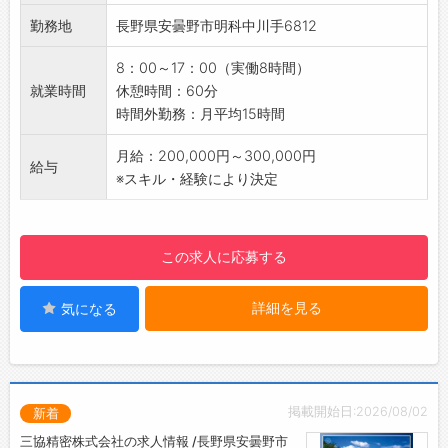
【募集背景】
情報機器、光学機器、時計、家電、自動車など
勤務地
長野県安曇野市明科中川手6812
・増産に伴う増員採用のため
に使われる超精密なプラスチックパーツを多彩
【ポイント】
に供給しております。カメラや携帯モバイルな
8：00～17：00（実働8時間）
・基本的に立ち作業になります♪
ど複雑な形状と細密な表面処理が問われる「外
就業時間
休憩時間：60分
・日勤のみのお仕事！
装加工」なども行っております。
時間外勤務：月平均15時間
・夜勤希望の方は相談可◎
【メッセージ】
・安曇野市内の別工場への異動の可能性あり
設立から半世紀の老舗精密プラスチックメーカ
月給：200,000円～300,000円
給与
【働きやすい環境】
ーである同社の中でも一番の要である射出成形
※スキル・経験により決定
・社員同士のコミュニケーションはもちろん、
機の生産オペレーターをお任せします。主に製
人間関係等働きやすい環境です
造管理業務などを行っていただき、医療機器や
・有給取得：平均13日/年（正社員へ雇用切替
情報機器に貢献しております。
この求人に応募する
後）
・年5日の有給取得はもちろん、ワークライフ
詳細を見る
気になる
バランスを重視しています
【貸与】
・制服：上着のみ
・安全靴
◎建物内の上履きのみ、ご準備ください
掲載開始日:2026/08/02
新着
【設備】
三協精密株式会社の求人情報 /長野県安曇野市
・食堂スペース