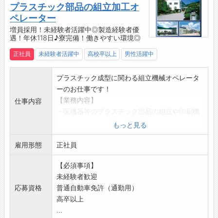
プラスチック部品の組立加工オ
・無料駐車場
ペレーター
・ロッカー、更衣室
増員採用！未経験者活躍中◎製造経験者優
・寮完備（会社徒歩圏内/空き状況要相談可）
遇！年休118日♪寮完備！働きやすい環境◎
【製品について】
正社員
未経験者活躍中
高校卒以上
男性活躍中
三協精密の製品ラインナップは、医療機器分野
と情報機器分野の2つのフィールドに大別され
プラスチック成型に関わる組立機械オペレータ
ます。
ーのお仕事です！
■医療関連の精密プラスチック
【業務内容】
人体・生命に関わる、衛生・安全性を最優先さ
仕事内容
・医機器等のプラスチック部品の組立や印刷機
せるべき重要パーツです。身体に直接ふれる治
械のオペレーター
療器具から、ヘルスケアにつながるパーツな
もっと見る
・機械への部材の補充
ど、三協精密が手がける製品は多岐にわたりま
雇用形態
・加工後の検査
正社員
す。
◎クリーンルーム内での作業もあり
医師やナースの立場で設計され、患者さんの目
【必須事項】
【研修】
線に配慮した、さまざまな要求に万全に応えら
未経験者歓迎
・入社後は研修を受けてから業務に入っていた
れるよう、精度やクリーン度を高め、また最新
応募資格
普通自動車免許（通勤用）
だきます
機器による精度検査体制を整えてご要望にお応
高卒以上
・半年～1年間のOJTを通じて、段階的にスキル
えしています。
...
を身につけていただきます
■情報機器分野