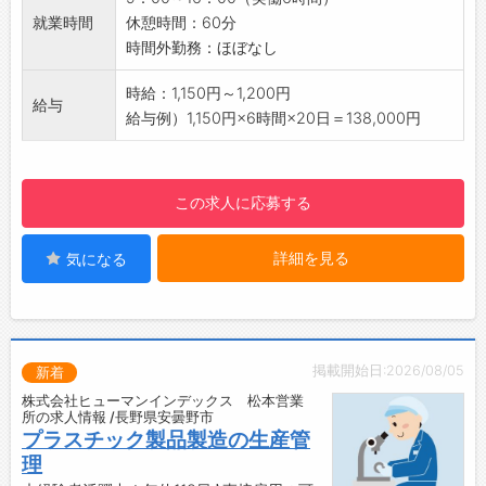
管理部門は少人数◎皆さんで協力しあえる体制
就業時間
休憩時間：60分
です
時間外勤務：ほぼなし
【貸与】
作業着貸与
時給：1,150円～1,200円
給与
◎上履きのみ準備ください
給与例）1,150円×6時間×20日＝138,000円
【設備】
・駐車場（300円/月：個人負担あり）
・ロッカー
この求人に応募する
・更衣室
・食堂スペース（冷蔵庫、レンジ、給湯器）
詳細を見る
気になる
☆----------------------------------------
☆
◆時間単位年休制度あり！
有給休暇は1時間分、2時間分と時間単位でも取
得できます◎
掲載開始日:2026/08/05
新着
☆----------------------------------------
株式会社ヒューマンインデックス 松本営業
☆
所の求人情報 /長野県安曇野市
◆給与前払い制度あり！
プラスチック製品製造の生産管
勤務実績に応じて、給与前払いが可能です◎
理
簡単申請！簡単受取！日払い即日払い対応！