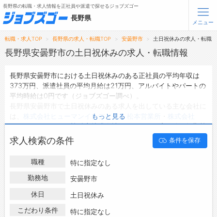
長野県の転職・求人情報を正社員や派遣で探せるジョブズゴー
長野県
メニュー
転職・求人TOP
長野県の求人・転職TOP
安曇野市
土日祝休みの求人・転職
無料会員登録
ログイン
長野県安曇野市の土日祝休みの求人・転職情報
長野県安曇野市における土日祝休みのある正社員の平均年収は
メニュー
373万円、派遣社員の平均月給は21万円、アルバイトやパートの
平均時給は0円です（ジョブズゴー調べ）。
トップ
長野県安曇野市で土日祝休みのある求人を出している主な会社に
詳細情報で求人を探す
は、
株式会社ヒューマンインデックス 松本営業所
・
株式会社
もっと見る
タップで簡単に求人を探す
キャリアバンク
・
三協精密株式会社
などがあり、未経験や短期等
ご希望の条件で絞り込みができます。
【初めての方へ】
求人検索の条件
条件を保存
長野県安曇野市の地域密着型の求人サイトであるジョブズゴーで
長野県の求人検索で選ばれる理由
は長野県安曇野市の求人情報を159件取り扱っており、そのうち
職種
特に指定なし
正社員の求人
は97件、
派遣社員の求人
は41件、
アルバイト・パ
転職支援サービスについて
ートの求人
は0件です。
勤務地
安曇野市
ハローワークにはない求人も多数扱っており、転職だけでなく、
転職支援サービス
休日
土日祝休み
第二新卒から50代・60代以上の方の再就職も可能です。 長野県
転職ノウハウ(応募書類の書き方・面接対策など)
安曇野市で土日祝休みのある求人・転職情報を探している方は、
こだわり条件
特に指定なし
転職・採用コラム