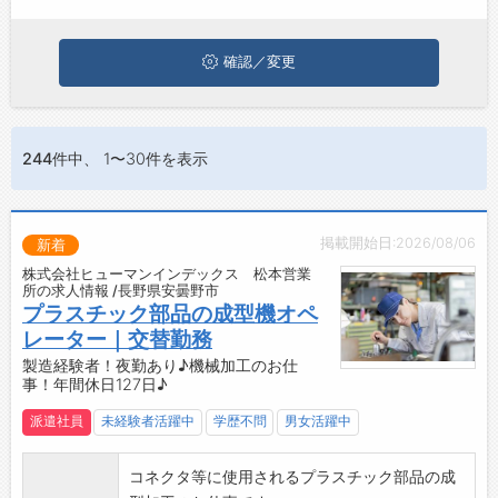
ぜひ興味のある職種に応募してみてくださいね。
ジョブズゴーについて
確認／変更
会社概要
お問い合わせ
244件
中、 1〜30件を表示
よくあるご質問
掲載開始日:2026/08/06
新着
株式会社ヒューマンインデックス 松本営業
所の求人情報 /長野県安曇野市
プラスチック部品の成型機オペ
レーター｜交替勤務
製造経験者！夜勤あり♪機械加工のお仕
事！年間休日127日♪
派遣社員
未経験者活躍中
学歴不問
男女活躍中
コネクタ等に使用されるプラスチック部品の成