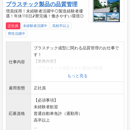
プラスチック製品の品質管理
・休憩室
増員採用！未経験者活躍中◎製造経験者優
・無料駐車場
遇！年休118日♪寮完備！働きやすい環境◎
・ロッカー、更衣室
正社員
未経験者活躍中
高校卒以上
・寮完備（会社徒歩圏内/空き状況要相談可）
【製品について】
男性活躍中
三協精密の製品ラインナップは、医療機器分野
と情報機器分野の2つのフィールドに大別され
プラスチック成型に関わる品質管理のお仕事で
ます。
す！
■医療関連の精密プラスチック
【業務内容】
仕事内容
人体・生命に関わる、衛生・安全性を最優先さ
・プラスチック成形された製品の検査
せるべき重要パーツです。身体に直接ふれる治
・目視、拡大鏡等を使用
もっと見る
療器具から、ヘルスケアにつながるパーツな
◎立ち作業と座り作業あり
ど、三協精密が手がける製品は多岐にわたりま
雇用形態
◎クリーンルーム内での作業
正社員
す。
◎装飾品はNG
【必須事項】
医師やナースの立場で設計され、患者さんの目
【研修】
未経験者歓迎
線に配慮した、さまざまな要求に万全に応えら
・入社後は研修を受けてから業務に入っていた
応募資格
普通自動車免許（通勤用）
れるよう、精度やクリーン度を高め、また最新
だきます
高卒以上
機器による精度検査体制を整えてご要望にお応
・半年～1年間のOJTを通じて、段階的にスキル
...
えしています。
を身につけていただきます