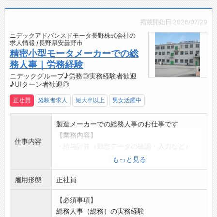
・後に管理職候補として、金型製作部署の管理
後）
をお願いします。
・年5日の有給取得はもちろん、ワークライフ
【会社特徴】
掲載開始日:2026/07/29
バランスを整え従事する事が可能です。
・成形に関しては全社で小型から大型まで１８
ニデックアドバンスドモータ長野株式会社の
【貸与】
求人情報 /長野県安曇野市
０台の形成機を所有しており、幅広いラインナ
・制服：上着のみ
精密小型モータメーカーでの総
ップの製品への対応が可能。
・安全靴
務人事｜労務経験
・品質保証でも３次元測定器、ＣＴ等の装置を
◎建物内の上履きのみ、ご準備ください
ニデックグループ♪労務◎実務経験者歓迎
導入。
♪UIターン者歓迎◎
【設備】
・明るい職場で、スポーツ大会等活気あふれる
・食堂スペース
企業です。
正社員
経験者求人
短大卒以上
男女活躍中
・休憩室
・安曇野市を始め、松本市、池田町等の地元出
・無料駐車場
身者が大勢勤務しております。
製造メーカーでの総務人事のお仕事です
・ロッカー、更衣室
【業務内容】
☆----------------------------------------
仕事内容
・給与計算（勤怠データの確認・入力など）
☆
・社会保険、雇用保険の各種手続き
もっと見る
◆給与前払い制度あり！
・人事採用業務全般
勤務実績に応じて、給与前払いが可能です◎
雇用形態
・入退社手続き、書類作成
正社員
簡単申請！簡単受取！日払い即日払い対応！
・その他、労務・総務に関わる事務業務全般
☆----------------------------------------
【必須事項】
【ポイント】
☆
総務人事（総務）の実務経験
Nidecグループの安定した基盤のもと、長期的