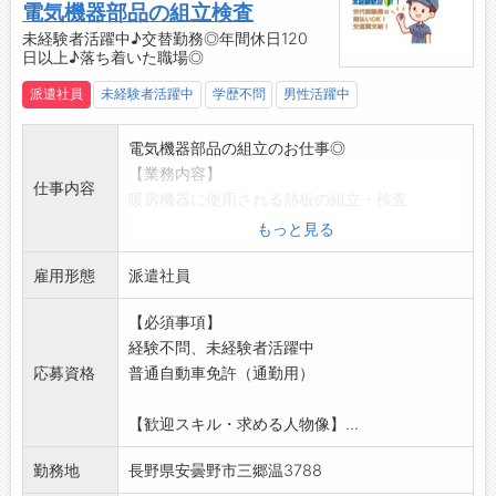
・休憩室
電気機器部品の組立検査
・無料駐車場
未経験者活躍中♪交替勤務◎年間休日120
日以上♪落ち着いた職場◎
・ロッカー、更衣室
☆----------------------------------------
派遣社員
未経験者活躍中
学歴不問
男性活躍中
☆
◆給与前払い制度あり！
電気機器部品の組立のお仕事◎
勤務実績に応じて、給与前払いが可能です◎
【業務内容】
簡単申請！簡単受取！日払い即日払い対応！
仕事内容
暖房機器に使用される熱板の組立・検査
☆----------------------------------------
小さな穴にピンを差し込み、ドライバーで調整
もっと見る
☆
する作業が中心です
◆ご不明点はいつでもご相談ください！
雇用形態
※クリーンルーム内での作業となります。
派遣社員
即日対応!!フォロー体制もバッチリ
【職場環境】
登録はご自宅からお電話で可能です◎
【必須事項】
・空調完備のクリーンルーム
☆----------------------------------------
経験不問、未経験者活躍中
・10～15名程度の落ち着いた職場
☆
応募資格
普通自動車免許（通勤用）
・未経験からスタートしやすい環境です
◆職場見学可能！自分が働くイメージができま
【ポイント】
す。
【歓迎スキル・求める人物像】...
・未経験OK！丁寧に教えてもらえます
みなさまのご応募を心よりお待ちしております
・立ち作業ですが、重量物はありません
＾＾
勤務地
長野県安曇野市三郷温3788
・午前、午後、昼とこまめな休憩あり
☆----------------------------------------