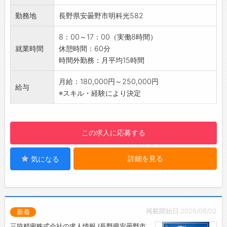
■情報機器分野
【募集背景】
勤務地
長野県安曇野市明科光582
情報機器、光学機器、時計、家電、自動車など
・増産に伴う増員採用のため
に使われる超精密なプラスチックパーツを多彩
【ポイント】
8：00～17：00（実働8時間）
に供給しております。カメラや携帯モバイルな
・日勤のみ！
就業時間
休憩時間：60分
ど複雑な形状と細密な表面処理が問われる「外
・安曇野市内の別工場への異動の可能性あり。
時間外勤務：月平均15時間
装加工」なども行っております。
【働きやすい環境】
【メッセージ】
・社員同士のコミュニケーションはもちろん、
月給：180,000円～250,000円
給与
設立から半世紀の老舗精密プラスチックメーカ
人間関係等働きやすい環境です
※スキル・経験により決定
ーである同社の中でも一番の要である射出成形
・有給取得：平均13日/年（正社員へ雇用切替
機の生産オペレーターをお任せします。主に製
後）
造管理業務などを行っていただき、医療機器や
・年5日の有給取得はもちろん、ワークライフ
この求人に応募する
情報機器に貢献しております。
バランスを重視しています
【貸与】
詳細を見る
気になる
・制服：上着のみ
・安全靴
◎建物内の上履きのみ、ご準備ください
【設備】
・食堂スペース
掲載開始日:2026/08/02
新着
・休憩室
三協精密株式会社の求人情報 /長野県安曇野市