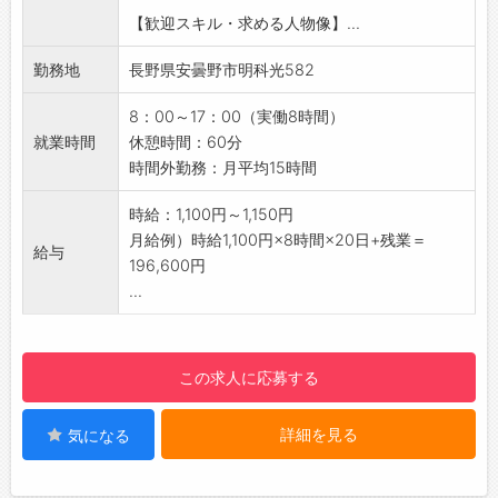
・入社後は研修を受けてから業務に入っていた
・身体に直接ふれる治療器具から、ヘルスケア
【歓迎スキル・求める人物像】...
だきます
につながるパーツなど、三協精密が手がける製
・半年～1年間のOJTを通じて、段階的にスキル
品は多岐にわたります。
勤務地
長野県安曇野市明科光582
を身につけていただきます
・医師やナースの立場で設計され、患者さんの
【未経験OK！経験者も相談可◎】
目線に配慮した、さまざまな要求に万全に応え
8：00～17：00（実働8時間）
・まずはご相談ください！
られるよう、精度やクリーン度を高め、また最
就業時間
休憩時間：60分
・製造業の経験者は優遇いたします
新機器による精度検査体制を整えてご要望にお
時間外勤務：月平均15時間
【おすすめ◎】
応えしています。
・半年後に直接雇用へ切り替え前提のご案内で
時給：1,100円～1,150円
■情報機器分野
す！
月給例）時給1,100円×8時間×20日+残業＝
・情報機器、光学機器、時計、家電、自動車な
給与
◎安心して長く就業可能♪
196,600円
どに使われる超精密なプラスチックパーツを多
【ポイント】
...
彩に供給しております。
・基本的に立ち作業になります♪
・カメラや携帯モバイルなど複雑な形状と細密
・日勤のみのお仕事！
な表面処理が問われる「外装加工」なども行っ
・夜勤希望の方は相談可◎
ております。
この求人に応募する
・安曇野市内の別工場への異動の可能性あり
【メッセージ】
【働きやすい環境】
・設立から半世紀の老舗精密プラスチックメー
詳細を見る
気になる
・社員同士のコミュニケーションはもちろん、
カーである同社の中でも一番の要である射出成
人間関係等働きやすい環境です
形機の金型製作及び管理をお任せします。
・有給取得：平均13日/年（正社員へ雇用切替