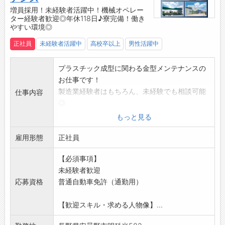
・地域に密着した仕事をしたい！
増員採用！未経験者活躍中！機械オペレー
【職場環境】
ター経験者歓迎◎年休118日♪寮完備！働き
・落ち着いた雰囲気の営業所◎
やすい環境◎
・やわらかいタイプの社員が多数活躍中！
正社員
未経験者活躍中
高校卒以上
男性活躍中
・既存のお客様と長くお付き合いすることを大
切にしています◎
プラスチック成型に関わる金型メンテナンスの
・受注を受けるだけでなく、コミュニケーショ
お仕事です！
ンを大切に取り組んでいます。
製造業経験者はもちろん、未経験でも相談可能
仕事内容
【会社の特徴】
◎
・農業資材（ビニールハウス等）を取り扱って
【業務内容】
もっと見る
いる農業用品の小売業者
・プラスチック射出成形金型の分解、清掃、組
・渡辺パイプ株式会社のグループ会社です！
雇用形態
立
正社員
・農業用ハウスや各種資材の販売、自社フィル
・修理溶剤を使用して金型清掃及び金型の拭き
ム加工施設を有し、様々な農業用フィルムも幅
【必須事項】
上げ
広く販売しています。
未経験者歓迎
・清掃後の金型の組立
【取扱製品】
応募資格
普通自動車免許（通勤用）
※金型は重量物のため、クレーン等を利用して
・ビニールハウス
移動します
・遮光資材
【歓迎スキル・求める人物像】...
【研修】
・保温資材
・入社後は研修を受けてから業務に入っていた
・トンネル用農ポリ資材