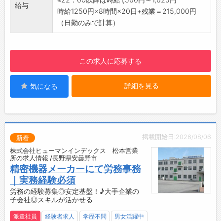
給与
・作業�
時給1250円×8時間×20日+残業＝215,000円
・安全靴
（日勤のみで計算）
・帽子
【設備】
・個人ロッカー
この求人に応募する
・更衣室
・食社員食堂利用可能※200円台～300円/食
詳細を見る
気になる
・給湯器、冷蔵庫、レンジ等
・無料駐車場
☆----------------------------------------
☆
◆時間単位年休制度あり！
掲載開始日:2026/08/06
新着
有給休暇は1時間分、2時間分と時間単位でも取
株式会社ヒューマンインデックス 松本営業
得できます◎
所の求人情報 /長野県安曇野市
☆----------------------------------------
精密機器メーカーにて労務事務
☆
｜実務経験必須
◆給与前払い制度あり！
労務の経験募集◎安定基盤！♪大手企業の
子会社◎スキルが活かせる
勤務実績に応じて、給与前払いが可能です◎
簡単申請！簡単受取！日払い即日払い対応！
派遣社員
経験者求人
学歴不問
男女活躍中