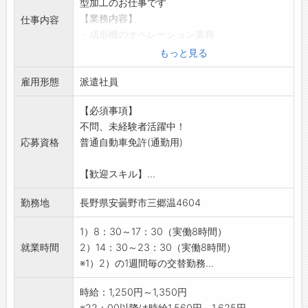
型加工のお仕事です
【業務内容】
仕事内容
・成形機のオペレーション業務
・原材料の投入
もっと見る
・製品の回収などの付帯作業
雇用形態
◎業務に慣れてきたら、金型交換もお願いしま
派遣社員
す
【必須事項】
【交替勤務について】
不問、未経験者活躍中！
・入社後は日勤からスタートし、業務に慣れて
応募資格
普通自動車免許(通勤用)
いただきます
・習熟状況を確認しながら、夜勤勤務へ移行す
【歓迎スキル】...
る予定です
【未経験者歓迎！】
勤務地
長野県安曇野市三郷温4604
・未経験からチャレンジできる
・先輩スタッフが丁寧にサポートするので、
1）8：30～17：30（実働8時間）
徐々に業務に慣れていけます！
就業時間
2）14：30～23：30（実働8時間）
【こんな方におすすめ♪】
※1）2）の1週間毎の交替勤務...
製造業にチャレンジしたい方◎
夜勤手当などでしっかり稼ぎたい方！
時給：1,250円～1,350円
【貸与】
※22：00以降は時給1,560円～1,625円