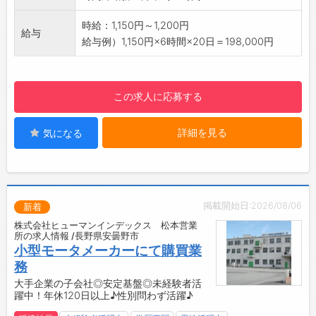
◎上履きのみ準備ください
【設備】
時給：1,150円～1,200円
給与
・駐車場（300円/月：個人負担あり）
給与例）1,150円×6時間×20日＝198,000円
・ロッカー
・更衣室
・食堂スペース（冷蔵庫、レンジ、給湯器）
この求人に応募する
☆----------------------------------------
☆
詳細を見る
気になる
◆時間単位年休制度あり！
有給休暇は1時間分、2時間分と時間単位でも取
得できます◎
☆----------------------------------------
☆
掲載開始日:2026/08/06
新着
◆給与前払い制度あり！
株式会社ヒューマンインデックス 松本営業
勤務実績に応じて、給与前払いが可能です◎
所の求人情報 /長野県安曇野市
簡単申請！簡単受取！日払い即日払い対応！
小型モータメーカーにて購買業
☆----------------------------------------
務
☆
大手企業の子会社◎安定基盤◎未経験者活
躍中！年休120日以上♪性別問わず活躍♪
◆ご不明点はいつでもご相談ください！
即日対応!!フォロー体制もバッチリ