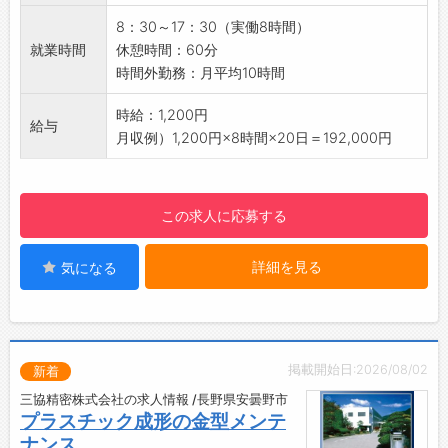
がら、長くお付き合いができます◎
8：30～17：30（実働8時間）
【未経験でも安心！】
就業時間
休憩時間：60分
・イチから始められる環境が整っています！
時間外勤務：月平均10時間
・事務処理や倉庫内作業を経験し、製品の知識
を身につけていきます。
時給：1,200円
給与
【研修】
月収例）1,200円×8時間×20日＝192,000円
・基本的には先輩社員同行による日々のOJTに
て、知識や経験を積んでもらいます！
・オンライン等での全社研修等も行っておりま
この求人に応募する
す。
【職場環境】
詳細を見る
気になる
・落ち着いた雰囲気の営業所です。
・やわらかいタイプの社員が活躍しておりま
す。
・既存のお客様と末永くお付き合いする事を大
切にし、受注を受けるだけでなくコミュニケー
掲載開始日:2026/08/02
新着
ションを大切としております。
三協精密株式会社の求人情報 /長野県安曇野市
【求めている方】
プラスチック成形の金型メンテ
・農業分野に興味がある
ナンス