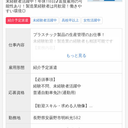
未経験者活躍中！年休118日♪直接雇用の可
能性あり！製造業経験者は尚歓迎！働きや
☆----------------------------------------
すい環境◎
☆
◆ご不明点はいつでもご相談ください！
紹介予定派遣
未経験者活躍中
高校卒以上
女性活躍中
即日対応!!フォロー体制もバッチリ
登録はご自宅からお電話で可能です◎
プラスチック製品の生産管理のお仕事！
☆----------------------------------------
未経験歓迎！製造業の経験者も相談可能です
仕事内容
☆
【業務内容】
◆職場見学可能！自分が働くイメージができま
■生産管理
もっと見る
す。
・生産計画に基づく社内外の調整
みなさまのご応募を心よりお待ちしております
雇用形態
・取引先や現場との納期調整・外注管理
紹介予定派遣
＾＾
・その他、生産管理に関わる一連の業務
☆----------------------------------------
【必須事項】
【おすすめポイント♪】
☆
経験不問、未経験者活躍中
■未経験者歓迎！
応募資格
普通自動車免許(通勤用)
未経験から製造業にチャレンジできる
◎製造業の経験者は優遇
【歓迎スキル・求める人物像】...
■研修制度充実
・入社後は研修を受けてから業務に入っていた
勤務地
長野県安曇野市明科光582
だきます
・半年～1年間のOJTを通じて、段階的にスキル