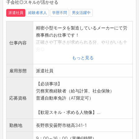
子会社◎スキルが活かせる
登録はご自宅からお電話で可能です◎
☆----------------------------------------
派遣社員
経験者求人
学歴不問
男女活躍中
☆
◆職場見学可能！自分が働くイメージができま
精密小型モータを製造しているメーカーにて労
す。
務事務のお仕事です！
みなさまのご応募を心よりお待ちしております
正確さや丁寧さが求められる分、やりがいも十
仕事内容
＾＾
分◎
☆----------------------------------------
【業務内容】
もっと見る
☆
給与計算（勤怠データの確認・入力など）
雇用形態
社会保険、雇用保険の各種手続き
派遣社員
入退社手続き、書類作成
【必須事項】
各種データ入力、管理業務
労務実務経験者（給与計算、社会保険）
その他、労務・総務に関わる事務業務全般
応募資格
普通自動車免許（AT限定可）
日々の業務を通して、専門知識や実務スキルを
しっかり身につけることができ、
【歓迎スキル・求める人物像】...
今後のキャリアアップにもつながる環境です
【ポイント】
勤務地
長野県安曇野市穂高341-1
大手、グループ会社での就業◎
実務経験者・短時間勤務の募集です！
9：00～16：00（実働6時間）