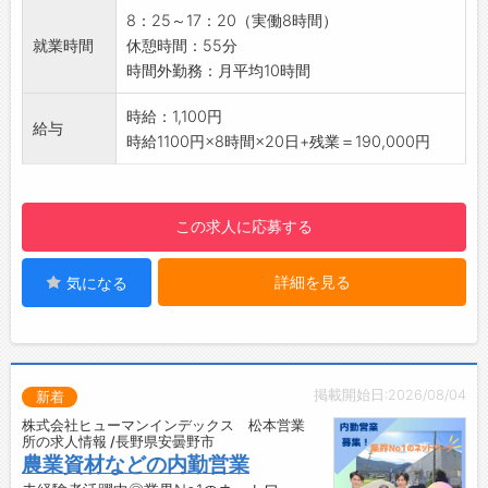
【貸与】
☆
8：25～17：20（実働8時間）
・作業着一式
就業時間
休憩時間：55分
・安全靴
時間外勤務：月平均10時間
【設備】
・無料駐車場
時給：1,100円
給与
・ロッカー、更衣室
時給1100円×8時間×20日+残業＝190,000円
・休憩室
☆----------------------------------------
☆
この求人に応募する
◆時間単位年休制度あり！
有給休暇は1時間分、2時間分と時間単位でも取
詳細を見る
気になる
得できます◎
☆----------------------------------------
☆
◆給与前払い制度あり！
勤務実績に応じて、給与前払いが可能です◎
掲載開始日:2026/08/04
新着
簡単申請！簡単受取！日払い即日払い対応！
株式会社ヒューマンインデックス 松本営業
☆----------------------------------------
所の求人情報 /長野県安曇野市
☆
農業資材などの内勤営業
◆ご不明点はいつでもご相談ください！