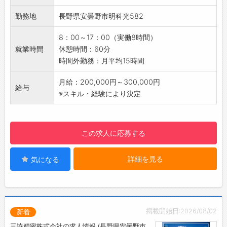
【募集背景】
に使われる超精密なプラスチックパーツを多彩
勤務地
長野県安曇野市明科光582
・増産に伴う増員採用のため
に供給しております。カメラや携帯モバイルな
【ポイント】
ど複雑な形状と細密な表面処理が問われる「外
8：00～17：00（実働8時間）
・基本的に立ち作業になります♪
装加工」なども行っております。
就業時間
休憩時間：60分
・日勤のみのお仕事！
【メッセージ】
時間外勤務：月平均15時間
・夜勤希望の方は相談可◎
設立から半世紀の老舗精密プラスチックメーカ
・安曇野市内の別工場への異動の可能性あり
ーである同社の中でも一番の要である射出成形
月給：200,000円～300,000円
給与
【働きやすい環境】
機の生産オペレーターをお任せします。主に製
※スキル・経験により決定
・社員同士のコミュニケーションはもちろん、
造管理業務などを行っていただき、医療機器や
人間関係等働きやすい環境です
情報機器に貢献しております。
・有給取得：平均13日/年（正社員へ雇用切替
この求人に応募する
後）
・年5日の有給取得はもちろん、ワークライフ
詳細を見る
気になる
バランスを重視しています
【貸与】
・制服：上着のみ
・安全靴
◎建物内の上履きのみ、ご準備ください
掲載開始日:2026/08/02
新着
【設備】
三協精密株式会社の求人情報 /長野県安曇野市