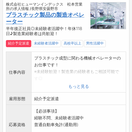
株式会社ヒューマンインデックス 松本営業
対象企業に登録しています！
所の求人情報 /長野県安曇野市
【設備】
プラスチック製品の製造オペレ
・食堂スペースあり
ーター
・休憩室
半年後正社員◎未経験者活躍中！年休118
日♪製造業経験者は尚歓迎！
・無料駐車場
・ロッカー
紹介予定派遣
未経験者活躍中
高校卒以上
男性活躍中
・更衣室
・寮完備（会社徒歩圏内/空き状況要相談可）
プラスチック成型に関わる機械オペレーターの
【貸与】
お仕事です！
・制服：上着のみ
※未経験歓迎！製造業の経験者もご相談可能で
仕事内容
・安全靴
す◎
◆建物内の上履きのみ、自身でご準備下さい
【業務内容】
もっと見る
【製品について】
・医機器のプラスチック部品の製造作業
※三協精密の製品ラインナップは、医療機器分
雇用形態
・機械への部材投入
紹介予定派遣
野と情報機器分野の2つのフィールドに大別さ
・成形後の製品取り出し
れます。
【必須事項】
・次工程への製品出し
■医療関連の精密プラスチック
経験不問、未経験者活躍中
◎クリーンルーム内でのお仕事です
・人体・生命に関わる、衛生・安全性を最優先
応募資格
普通自動車免許(通勤用)
【研修】
させるべき重要パーツです。