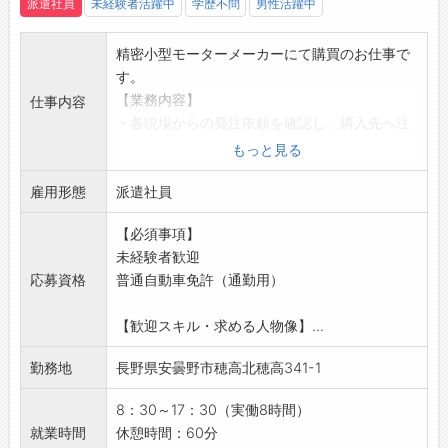
派遣社員
未経験者活躍中
学歴不問
男性活躍中
登録はご自宅からお電話で可能です◎
☆----------------------------------------
精密小型モーターメーカーにて購買のお仕事で
☆
す。
◆職場見学可能！自分が働くイメージができま
【業務内容】
仕事内容
す。
・各現場からの発注依頼を確認し、購入先へ注
みなさまのご応募を心よりお待ちしております
文
もっと見る
＾＾
・注文後の納期管理、納期調整（購入先、社内
☆----------------------------------------
雇用形態
との調整業務）
派遣社員
☆
・伝票の取りまとめ、整理業務
【必須事項】
・部材の運搬作業
未経験者歓迎
【ポイント】
応募資格
普通自動車免許（通勤用）
大手、グループ会社での就業！
日々の業務を通して今後のキャリアアップにも
【歓迎スキル・求める人物像】...
つながる環境です
【未経験でも相談可！】
勤務地
長野県安曇野市穂高北穂高341-1
直接雇用の可能性があります◎
【貸与】
8：30～17：30（実働8時間）
・作業�
就業時間
休憩時間：60分
※上履きのみ、自身で準備していただきます。