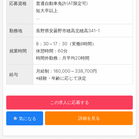
◆ご不明点はいつでもご相談ください！
応募資格
普通自動車免許(AT限定可)
なキャリア形成が可能です。
即日対応!!フォロー体制もバッチリ
短大卒以上
総務・人事の経験を活かしながら、業務の幅を
登録はご自宅からお電話で可能です◎
...
広げてスキルアップ・キャリアアップを目指せ
☆----------------------------------------
る環境です。UIターンの方も歓迎！新しい環境
☆
勤務地
長野県安曇野市穂高北穂高341-1
でのチャレンジや成長をしっかりサポートしま
◆職場見学可能！自分が働くイメージができま
す。
す。
8：30～17：30（実働8時間）
【就業環境】
みなさまのご応募を心よりお待ちしております
就業時間
休憩時間：60分
松本市に隣接したエリアに位置し、自然に囲ま
＾＾
時間外勤務：月平均20時間
れた落ち着いた環境で働けます。県外からの移
☆----------------------------------------
住者も多く、暮らしやすさと景観の良さを兼ね
月給制：180,000～338,700円
☆
給与
備えた地域です。
※経験・年齢に応じて決定
自然豊かな環境でのびのびと働きたい方や、子
育てと仕事を両立したい方にも適した職場で
す。
この求人に応募する
【求めている方】
収益管理や経営に関わる業務経験をお持ちの方
詳細を見る
気になる
を募集しています。
これまでの経験を活かし、経営に近いポジショ
ンでさらなるスキルアップ・キャリア形成を目