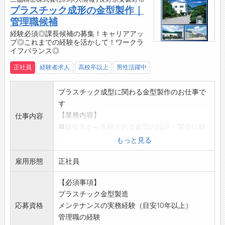
・食堂スペース
プラスチック成形の金型製作｜
・休憩室
管理職候補
・無料駐車場
経験必須◎課長候補の募集！キャリアアッ
・ロッカー、更衣室
プ◎これまでの経験を活かして！ワークラ
・寮完備（会社徒歩圏内/空き状況要相談可）
イフバランス◎
【製品について】
正社員
経験者求人
高校卒以上
男性活躍中
三協精密の製品ラインナップは、医療機器分野
と情報機器分野の2つのフィールドに大別され
プラスチック成型に関わる金型製作のお仕事で
ます。
す
■医療関連の精密プラスチック
【業務内容】
仕事内容
人体・生命に関わる、衛生・安全性を最優先さ
■取引先から依頼される金型の設計・製作に対
せるべき重要パーツです。身体に直接ふれる治
応
もっと見る
療器具から、ヘルスケアにつながるパーツな
お客様の要望に合わせて、設計や製作を行いま
ど、三協精密が手がける製品は多岐にわたりま
雇用形態
す
正社員
す。
■部品製造中に起きた不具合への対応・メンテ
医師やナースの立場で設計され、患者さんの目
【必須事項】
ナンス
線に配慮した、さまざまな要求に万全に応えら
プラスチック金型製造
トラブルが発生した時は、すぐに原因を見つけ
れるよう、精度やクリーン度を高め、また最新
応募資格
メンテナンスの実務経験（目安10年以上）
て金型を調整・修理します
機器による精度検査体制を整えてご要望にお応
管理職の経験
■自分の経験や技術を部下に伝え、次の世代を
えしています。