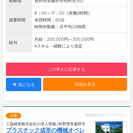
勤務地
長野県安曇野市明科光582
だきます
・育苗資材 など
・半年～1年間のOJTを通じて、段階的にスキル
☆----------------------------------------
8：00～17：00（実働8時間）
を身につけていただきます
☆
就業時間
休憩時間：60分
◎経験が浅い方は、まずは成形機のオペレーシ
◆時間単位年休制度あり！
時間外勤務：月平均20時間
ョンからお願いする場合があります
有給休暇は1時間分、2時間分と時間単位でも取
【募集背景】
得できます◎
月給：200,000円～300,000円
給与
・増産に伴う増員採用のため
☆----------------------------------------
※スキル・経験により決定
【ポイント】
☆
・基本的に立ち作業になります♪
◆給与前払い制度あり！
・日勤、夜勤の交替勤務希望者は相談可◎
勤務実績に応じて、給与前払いが可能です◎
この求人に応募する
・安曇野市内の別工場への異動の可能性あり
簡単申請！簡単受取！日払い即日払い対応！
【働きやすい環境】
☆----------------------------------------
詳細を見る
気になる
・社員同士のコミュニケーションはもちろん、
☆
人間関係等働きやすい環境を整えております。
◆ご不明点はいつでもご相談ください！
・有給取得：平均13日/年
即日対応!!フォロー体制もバッチリ
・年5日の有給取得はもちろん、ワークライフ
登録はご自宅からお電話で可能です◎
バランスを整え従事する事が可能です。
☆----------------------------------------
掲載開始日:2026/08/02
新着
【働きやすい環境】
☆
三協精密株式会社の求人情報 /長野県安曇野市
・社員同士のコミュニケーションはもちろん、
◆職場見学可能！自分が働くイメージができま
プラスチック成形の機械オペレ
人間関係等働きやすい環境です