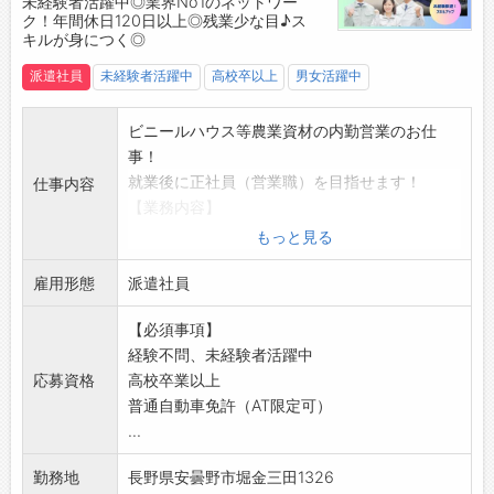
未経験者活躍中◎業界No1のネットワー
ク！年間休日120日以上◎残業少な目♪ス
即日対応!!フォロー体制もバッチリ
キルが身につく◎
登録はご自宅からお電話で可能です◎
☆----------------------------------------
派遣社員
未経験者活躍中
高校卒以上
男女活躍中
☆
◆職場見学可能！自分が働くイメージができま
ビニールハウス等農業資材の内勤営業のお仕
す。
事！
みなさまのご応募を心よりお待ちしております
就業後に正社員（営業職）を目指せます！
仕事内容
＾＾
【業務内容】
☆----------------------------------------
■内勤および倉庫内業務 ※派遣期間中
もっと見る
☆
・システムへの入力
雇用形態
・見積書作成など
派遣社員
◆倉庫内業務をとおして、商品知識や業務の進
【必須事項】
め方を覚えていただきます！
経験不問、未経験者活躍中
■将来的に
応募資格
高校卒業以上
・正社員を目指して就業可能！
普通自動車免許（AT限定可）
・雇用切替後は営業職として活躍していただき
...
ます◎
・既存の顧客への受注等のルート営業です
勤務地
長野県安曇野市堀金三田1326
◆地域の農家様とコミュニケーションを取りな