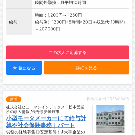
時間外勤務：月平均10時間
【設備】
・駐車場（300円/月：個人負担あり）
時給：1,200円～1,250円
・ロッカー
給与
給与例）1200円×8時間×20日＋残業代(10時間)
・更衣室
＝207,000円
・食堂スペース（冷蔵庫、レンジ、給湯器）
☆----------------------------------------
☆
この求人に応募する
◆時間単位年休制度あり！
有給休暇は1時間分、2時間分と時間単位でも取
詳細を見る
気になる
得できます◎
☆----------------------------------------
☆
◆給与前払い制度あり！
勤務実績に応じて、給与前払いが可能です◎
掲載開始日:2026/08/06
新着
簡単申請！簡単受取！日払い即日払い対応！
株式会社ヒューマンインデックス 松本営業
☆----------------------------------------
所の求人情報 /長野県安曇野市
☆
小型モータメーカーにて給与計
◆ご不明点はいつでもご相談ください！
算や社会保険事務｜パート
即日対応!!フォロー体制もバッチリ
労務の経験募集◎安定基盤！♪大手企業の