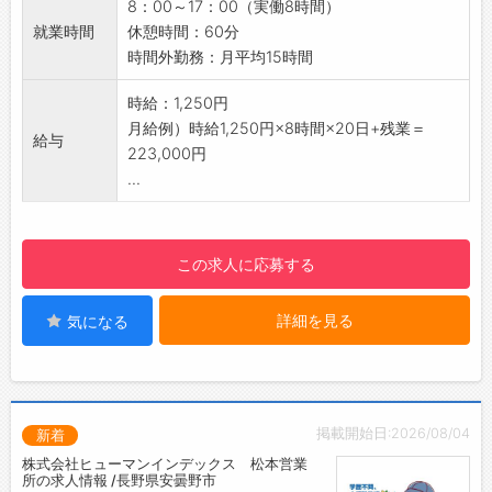
8：00～17：00（実働8時間）
を身につけていただきます
就業時間
休憩時間：60分
■働きやすい環境
時間外勤務：月平均15時間
・社員同士のコミュニケーションはもちろん、
人間関係等働きやすい環境
時給：1,250円
■直接雇用前提のご紹介！
月給例）時給1,250円×8時間×20日+残業＝
給与
・派遣期間（半年）を経て、双方合意のうえで
223,000円
直接雇用を目指せます◎
...
・未経験から正社員を目指したい方におすすめ
♪
【こんな方におすすめ♪】
この求人に応募する
・未経験からチャレンジしたい方
・ワークライフバランスを大切にしたい方
詳細を見る
気になる
・長く安定して働きたい方
【貸与】
・制服：上着のみ
・安全靴
◎建物内の上履きのみ、ご準備ください
掲載開始日:2026/08/04
新着
【設備】
株式会社ヒューマンインデックス 松本営業
・食堂スペース
所の求人情報 /長野県安曇野市