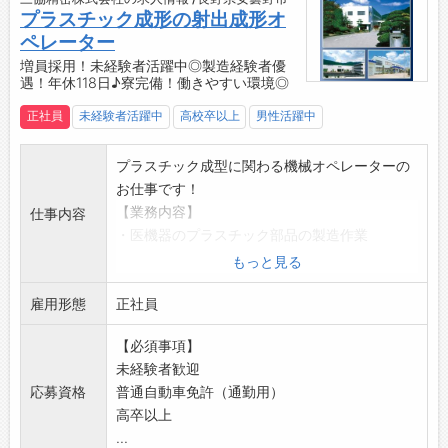
・無料駐車場
プラスチック成形の射出成形オ
・ロッカー、更衣室
ペレーター
・寮完備（会社徒歩圏内/空き状況要相談可）
増員採用！未経験者活躍中◎製造経験者優
【製品について】
遇！年休118日♪寮完備！働きやすい環境◎
三協精密の製品ラインナップは、医療機器分野
正社員
未経験者活躍中
高校卒以上
男性活躍中
と情報機器分野の2つのフィールドに大別され
ます。
プラスチック成型に関わる機械オペレーターの
■医療関連の精密プラスチック
お仕事です！
人体・生命に関わる、衛生・安全性を最優先さ
【業務内容】
せるべき重要パーツです。身体に直接ふれる治
仕事内容
・医機器のプラスチック部品の製造作業
療器具から、ヘルスケアにつながるパーツな
・機械への部材投入
ど、三協精密が手がける製品は多岐にわたりま
もっと見る
・成形後の製品取り出し
す。
雇用形態
・次工程への製品出し
正社員
医師やナースの立場で設計され、患者さんの目
◎クリーンルーム内でのお仕事です
線に配慮した、さまざまな要求に万全に応えら
【必須事項】
【研修】
れるよう、精度やクリーン度を高め、また最新
未経験者歓迎
・入社後は研修を受けてから業務に入っていた
機器による精度検査体制を整えてご要望にお応
応募資格
普通自動車免許（通勤用）
だきます
えしています。
高卒以上
・半年～1年間のOJTを通じて、段階的にスキル
■情報機器分野
...
を身につけていただきます
情報機器、光学機器、時計、家電、自動車など