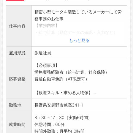
☆----------------------------------------
☆
精密小型モータを製造しているメーカーにて労
◆ご不明点はいつでもご相談ください！
務事務のお仕事
即日対応!!フォロー体制もバッチリ
【業務内容】
仕事内容
登録はご自宅からお電話で可能です◎
・給与計算（勤怠データの確認・入力など）
☆----------------------------------------
・社会保険、雇用保険の各種手続き
もっと見る
☆
・入退社手続き、書類作成
◆職場見学可能！自分が働くイメージができま
雇用形態
・その他、労務・総務に関わる事務業務全般
派遣社員
す。
【やりがい】
みなさまのご応募を心よりお待ちしております
【必須事項】
・日々の業務を通して、専門知識や実務スキル
＾＾
労務実務経験者（給与計算、社会保険）
をしっかり身につけることができ、今後のキャ
☆----------------------------------------
応募資格
普通自動車免許（AT限定可）
リアアップにもつながる環境です
☆
※経験浅い方もお問い合わせください。
【歓迎スキル・求める人物像】...
【ポイント】
・大手、グループ会社での就業◎
勤務地
長野県安曇野市穂高341-1
・実務経験者の募集
・少人数で協力しあえる体制
8：30～17：30（実働6時間）
【貸与】
就業時間
休憩時間：60分
・作業着貸与
時間外勤務：月平均10時間