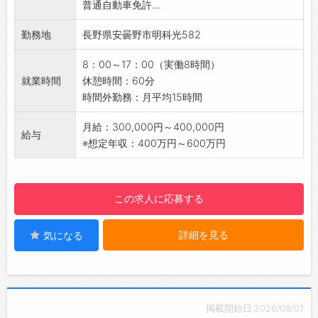
普通自動車免許...
育成
■情報機器分野
長年の経験や技術を若手に伝えて、みんなで成
情報機器、光学機器、時計、家電、自動車など
勤務地
長野県安曇野市明科光582
長できる環境を作ります
に使われる超精密なプラスチックパーツを多彩
【ポイント】
に供給しております。カメラや携帯モバイルな
8：00～17：00（実働8時間）
・管理職（課長）候補の募集です。
ど複雑な形状と細密な表面処理が問われる「外
就業時間
休憩時間：60分
・マネジメント経験者のある方歓迎◎
装加工」なども行っております。
時間外勤務：月平均15時間
【経験者！】
【メッセージ】
・プラスチック成形の金型製作実務経験者歓迎
設立から半世紀の老舗精密プラスチックメーカ
月給：300,000円～400,000円
給与
♪
ーである同社の中でも一番の要である射出成形
※想定年収：400万円～600万円
【働きやすい環境】
機の生産オペレーターをお任せします。主に製
・社員同士のコミュニケーションはもちろん、
造管理業務などを行っていただき、医療機器や
人間関係等働きやすい環境です
情報機器に貢献しております。
この求人に応募する
【休日について】
・有給取得：平均13日/年
詳細を見る
気になる
・年5日の有給取得はもちろん、ワークライフ
バランスを重視しています
【オススメ◎】
健康経営優良法人認定◎
長野県ＳＤＧｓ推進企業
掲載開始日:2026/08/01
長野県マッチング支援事業における移住支援金