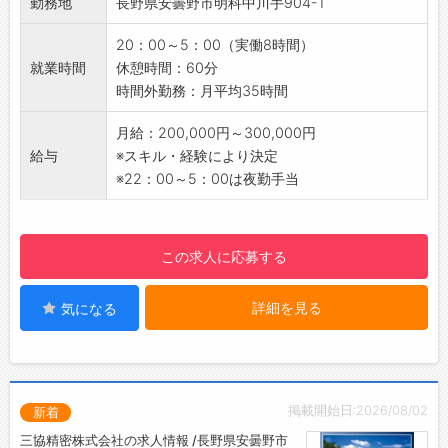
勤務地
長野県安曇野市明科中川手904-1
・増産に伴う増員採用のため
人体・生命に関わる、衛生・安全性を最優先さ
【ポイント】
せるべき重要パーツです。身体に直接ふれる治
20：00～5：00（実働8時間）
・基本的に立ち作業になります♪
療器具から、ヘルスケアにつながるパーツな
就業時間
休憩時間：60分
・夜勤のみ！
ど、三協精密が手がける製品は多岐にわたりま
時間外勤務：月平均35時間
・日勤、夜勤の交替勤務希望者は相談可◎
す。
・安曇野市内の別工場への異動の可能性あり
医師やナースの立場で設計され、患者さんの目
月給：200,000円～300,000円
【働きやすい環境】
線に配慮した、さまざまな要求に万全に応えら
給与
※スキル・経験により決定
・社員同士のコミュニケーションはもちろん、
れるよう、精度やクリーン度を高め、また最新
※22：00～5：00は夜勤手当
人間関係等働きやすい環境です
機器による精度検査体制を整えてご要望にお応
・有給取得：平均13日/年（正社員へ雇用切替
えしています。
後）
■情報機器分野
この求人に応募する
・年5日の有給取得はもちろん、ワークライフ
情報機器、光学機器、時計、家電、自動車など
バランスを重視しています
に使われる超精密なプラスチックパーツを多彩
詳細を見る
気になる
【貸与】
に供給しております。カメラや携帯モバイルな
・制服：上着のみ
ど複雑な形状と細密な表面処理が問われる「外
・安全靴
装加工」なども行っております。
◎建物内の上履きのみ、ご準備ください
【設備】
掲載開始日:2026/08/02
新着
・食堂スペース
三協精密株式会社の求人情報 /長野県安曇野市
・休憩室