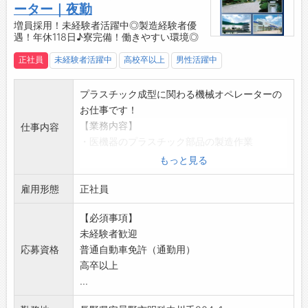
す。
ーター｜夜勤
・有給取得：平均13日/年（正社員へ雇用切替
みなさまのご応募を心よりお待ちしております
増員採用！未経験者活躍中◎製造経験者優
後）
＾＾
遇！年休118日♪寮完備！働きやすい環境◎
・年5日の有給取得はもちろん、ワークライフ
☆----------------------------------------
正社員
未経験者活躍中
高校卒以上
男性活躍中
バランスを重視しています
☆
【貸与】
プラスチック成型に関わる機械オペレーターの
・制服：上着のみ
お仕事です！
・安全靴
【業務内容】
◎建物内の上履きのみ、ご準備ください
仕事内容
・医機器のプラスチック部品の製造作業
【設備】
・機械への部材投入
・食堂スペース
もっと見る
・成形後の製品取り出し
・休憩室
雇用形態
・次工程への製品出し
正社員
・無料駐車場
◎クリーンルーム内での作業
・ロッカー、更衣室
【必須事項】
【研修】
・寮完備（会社徒歩圏内/空き状況要相談可）
未経験者歓迎
・入社後は研修を受けてから業務に入っていた
【製品について】
応募資格
普通自動車免許（通勤用）
だきます
三協精密の製品ラインナップは、医療機器分野
高卒以上
・半年～1年間のOJTを通じて、段階的にスキル
と情報機器分野の2つのフィールドに大別され
...
を身につけていただきます
ます。
【募集背景】
■医療関連の精密プラスチック