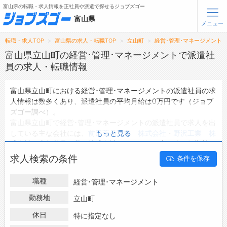
富山県の転職・求人情報を正社員や派遣で探せるジョブズゴー
富山県
メニュー
転職・求人TOP
富山県の求人・転職TOP
立山町
経営･管理･マネージメント
無料会員登録
ログイン
富山県立山町の経営･管理･マネージメントで派遣社
員の求人・転職情報
メニュー
富山県立山町における経営･管理･マネージメントの派遣社員の求
人情報は数多くあり、派遣社員の平均月給は0万円です（ジョブ
トップ
ズゴー調べ）。
詳細情報で求人を探す
富山県立山町で経営･管理･マネージメントの派遣社員で求人を出
している主な会社には、
前田薬品工業 株式会社
・
野沢工業 株
もっと見る
転職支援サービスについて
式会社
・
東興薬品工業 株式会社
などがあり、未経験や短期等ご
希望の条件で絞り込みができます。
求人検索の条件
条件を保存
転職ノウハウ(応募書類の書き方・面接対策など)
富山県立山町の地域密着型の求人サイトであるジョブズゴーでは
富山県立山町の派遣社員として働ける経営･管理･マネージメント
転職・採用コラム
職種
経営･管理･マネージメント
の求人情報を0件取り扱っています。
ハローワークにはない求人も多数扱っており、転職だけでなく、
勤務地
立山町
ジョブズゴーについて
第二新卒から50代・60代以上の方の再就職も可能です。 富山県
休日
特に指定なし
立山町で経営･管理･マネージメントの派遣社員の求人・転職情報
会社概要