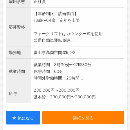
雇用形態
*初めての方にも丁寧に教えますので安心してご
正社員
応募ください
【年齢制限、該当事由】
*当業務は2人で対応しています。
18歳〜64歳、定年を上限
【変更範囲:変更なし】
応募資格
フォークリフトはカウンター式を使用
普通自動車運転免許...
勤務地
富山県高岡市問屋町93
就業時間：8時30分〜17時30分
就業時間
休憩時間：60分
時間外労働時間：20時間...
230,000円〜280,000円
給与
基本給：230,000円〜280,000円
詳細を見る
気になる