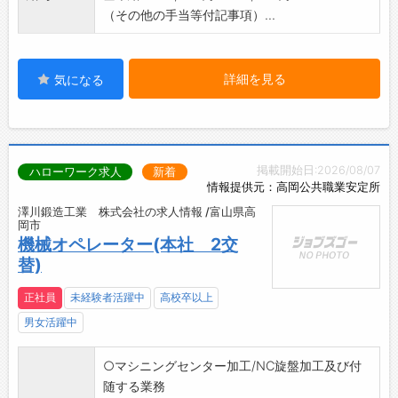
（その他の手当等付記事項）...
詳細を見る
気になる
掲載開始日:2026/08/07
ハローワーク求人
新着
情報提供元：高岡公共職業安定所
澤川鍛造工業 株式会社の求人情報 /富山県高
岡市
機械オペレーター(本社 2交
替)
正社員
未経験者活躍中
高校卒以上
男女活躍中
○マシニングセンター加工/NC旋盤加工及び付
随する業務