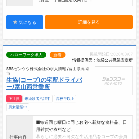
詳細を見る
気になる
掲載開始日:2026/08/07
ハローワーク求人
新着
情報提供元：池袋公共職業安定所
SBSゼンツウ株式会社の求人情報 /富山県高岡
市
生協(コープ)の宅配ドライバ
ー/富山西営業所
正社員
未経験者活躍中
高校卒以上
男女活躍中
■毎週同じ曜日に同じお宅へ新鮮な食料品、日
用雑貨や衣料など、
暮らしに必要不可欠な生活用品をコープの会員
仕事内容