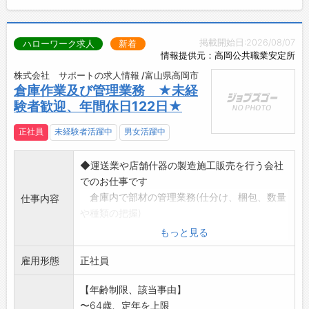
掲載開始日:2026/08/07
ハローワーク求人
新着
情報提供元：高岡公共職業安定所
株式会社 サポートの求人情報 /富山県高岡市
倉庫作業及び管理業務 ★未経
験者歓迎、年間休日122日★
正社員
未経験者活躍中
男女活躍中
◆運送業や店舗什器の製造施工販売を行う会社
でのお仕事です
倉庫内で部材の管理業務(仕分け、梱包、数量
仕事内容
や種類の把握)
トラックへの積み込み作業
もっと見る
トラックでの納品(4t・1t車)
雇用形態
*初めての方にも丁寧に教えますので安心してご
正社員
応募ください
【年齢制限、該当事由】
【変更範囲:会社の定める業務】
〜64歳、定年を上限