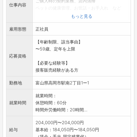
ご購入時の契約業務、店内清掃
仕事内容
ペットの健康管理、お世話・お手入れ など
まずはご来店されたお客様にカンタンなお声掛
もっと見る
けから行います。
雇用形態
お客様に子犬・子猫を抱っこして頂いて、その
正社員
子の魅力をお客様に
【年齢制限、該当事由】
お伝えすることがお仕事です。
〜59歳、定年を上限
変更範囲:会社の定める業務
応募資格
【必要な経験等】
接客販売経験がある方
勤務地
富山県高岡市駅南2丁目1ー1
就業時間：
就業時間
休憩時間：60分
時間外労働時間：20時間...
204,000円〜204,000円
給与
基本給：184,050円〜184,050円
（賃金・手当_固定残業代）...