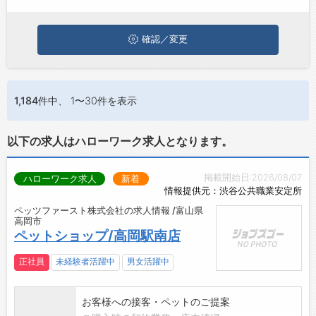
お問い合わせ
よくあるご質問
確認／変更
1,184件
中、 1〜30件を表示
以下の求人はハローワーク求人となります。
掲載開始日:2026/08/07
ハローワーク求人
新着
情報提供元：渋谷公共職業安定所
ペッツファースト株式会社の求人情報 /富山県
高岡市
ペットショップ/高岡駅南店
正社員
未経験者活躍中
男女活躍中
お客様への接客・ペットのご提案