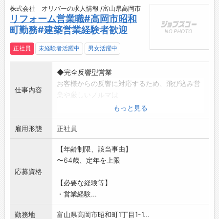
株式会社 オリバーの求人情報 /富山県高岡市
リフォーム営業職#高岡市昭和
町勤務#建築営業経験者歓迎
正社員
未経験者活躍中
男女活躍中
◆完全反響型営業
お客様からの反響に対応するため、飛び込み営
仕事内容
業や厳しいノルマは
ありません。
もっと見る
◆資材発注や施主様との打合せ・工事担当との
雇用形態
打合せなど、
正社員
提案～完成、アフターフォローまでを担当しま
【年齢制限、該当事由】
す。
〜64歳、定年を上限
◆工事規模は大小様々。
応募資格
◆完全週休2日、年間休日120日、残業時間の削
【必要な経験等】
減も行い、働き
・営業経験...
方改革に積極的です。スマホやITツールの導入
など、更なる生産
勤務地
富山県高岡市昭和町1丁目1-1...
性アップを進めています。 【変更の範囲:会