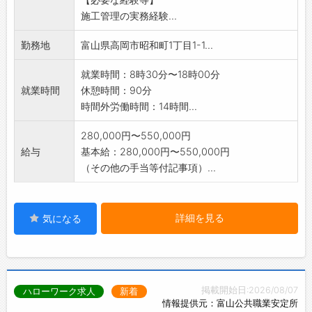
【変更の範囲:会社の定める業務】
施工管理の実務経験...
勤務地
富山県高岡市昭和町1丁目1-1...
就業時間：8時30分〜18時00分
就業時間
休憩時間：90分
時間外労働時間：14時間...
280,000円〜550,000円
給与
基本給：280,000円〜550,000円
（その他の手当等付記事項）...
詳細を見る
気になる
掲載開始日:2026/08/07
ハローワーク求人
新着
情報提供元：富山公共職業安定所