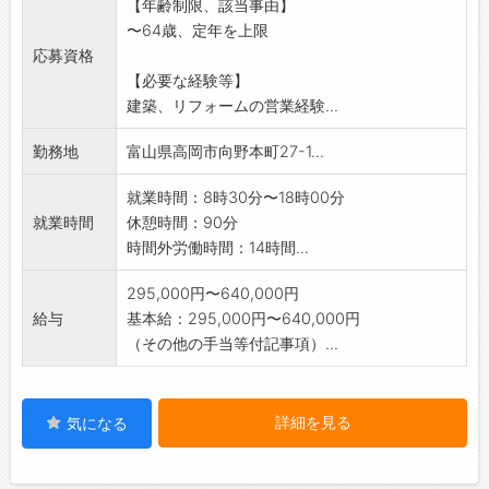
【年齢制限、該当事由】
フォローまでを担当
〜64歳、定年を上限
します。
応募資格
◆完全週休2日、年間休日120日、残業時間の削
【必要な経験等】
減も行い、働き
建築、リフォームの営業経験...
方改革に積極的です。スマホやITツールの導入
など、更なる生産
勤務地
富山県高岡市向野本町27-1...
性アップを進めています。 【変更の範囲:会
社の定める業務】
就業時間：8時30分〜18時00分
就業時間
休憩時間：90分
時間外労働時間：14時間...
295,000円〜640,000円
給与
基本給：295,000円〜640,000円
（その他の手当等付記事項）...
詳細を見る
気になる