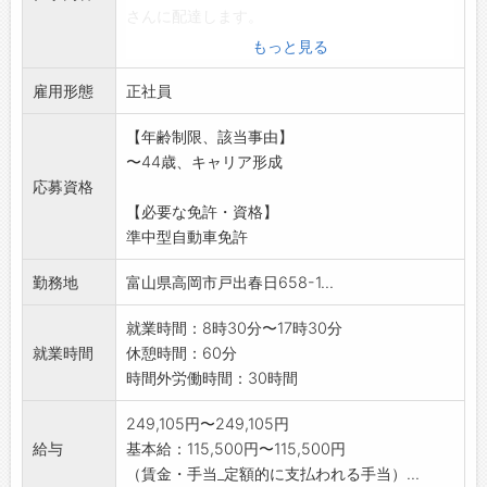
さんに配達します。
お買い物がたいへんなお年寄りや子育て中の方
もっと見る
からは、特に喜んで
雇用形態
いただけます。
正社員
■在宅の方には直接お渡し、不在の方へは決め
【年齢制限、該当事由】
られた場所にお届け
〜44歳、キャリア形成
しますので、再配達はありません。
応募資格
■効率よく商品を配達するため、小型トラック
【必要な免許・資格】
(1.5t車:全車
準中型自動車免許
AT、バックモニター付)を使用します。入社後
はひとりで配達で
勤務地
富山県高岡市戸出春日658-1...
きるようになるまで、同乗指導者をつけた運転
研修期間を用意して
就業時間：8時30分〜17時30分
います。
就業時間
休憩時間：60分
現在活躍中のドライバーの多くが未経験からス
時間外労働時間：30時間
タートしています。
(変更範囲:構内職、事務職)
249,105円〜249,105円
給与
基本給：115,500円〜115,500円
（賃金・手当_定額的に支払われる手当）...