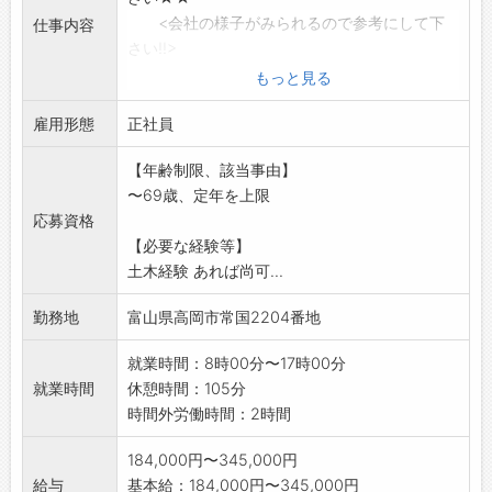
<会社の様子がみられるので参考にして下
仕事内容
さい!!>
公共工事や民間事業における土木作業全般。
もっと見る
・重機手元
雇用形態
・二次製品、据付
正社員
・雑工 等
【年齢制限、該当事由】
※経験者大歓迎!!
〜69歳、定年を上限
※初めての方も大丈夫☆
応募資格
始めは、作業の補助や資材の運搬・清掃等の
【必要な経験等】
軽作業から。
土木経験 あれば尚可...
【変更範囲:会社の定める業務】
勤務地
富山県高岡市常国2204番地
就業時間：8時00分〜17時00分
就業時間
休憩時間：105分
時間外労働時間：2時間
184,000円〜345,000円
給与
基本給：184,000円〜345,000円