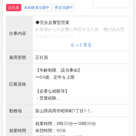
正社員
未経験者活躍中
男女活躍中
◆完全反響型営業
お客様からの反響に対応するため、飛び込み営
仕事内容
業や厳しいノルマは
ありません。
もっと見る
◆資材発注や施主様との打合せ・工事担当との
雇用形態
打合せなど、
正社員
提案～完成、アフターフォローまでを担当しま
【年齢制限、該当事由】
す。
〜64歳、定年を上限
◆工事規模は大小様々。
応募資格
◆完全週休2日、年間休日120日、残業時間の削
【必要な経験等】
減も行い、働き
・営業経験...
方改革に積極的です。スマホやITツールの導入
など、更なる生産
勤務地
富山県高岡市昭和町1丁目1-1...
性アップを進めています。 【変更の範囲:会
社の定める業務】
就業時間：8時30分〜18時00分
就業時間
休憩時間：90分