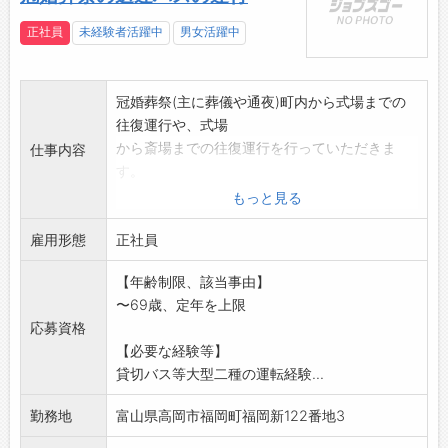
正社員
未経験者活躍中
男女活躍中
冠婚葬祭(主に葬儀や通夜)町内から式場までの
往復運行や、式場
から斎場までの往復運行を行っていただきま
仕事内容
す。
「変更範囲:変更なし」
もっと見る
雇用形態
正社員
【年齢制限、該当事由】
〜69歳、定年を上限
応募資格
【必要な経験等】
貸切バス等大型二種の運転経験...
勤務地
富山県高岡市福岡町福岡新122番地3