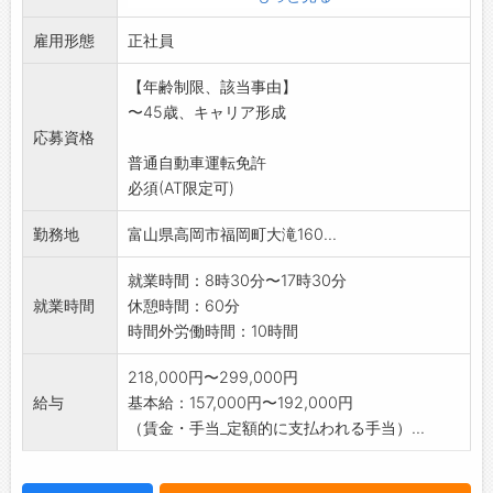
業等です。
雇用形態
取扱商品は、工事現場で使用する道路安全用品
正社員
(工事看板・カラー
【年齢制限、該当事由】
コーン・バリケード)等です。
〜45歳、キャリア形成
*職場見学可能です。ご希望の方はハローワーク
応募資格
を通じてご連絡く
普通自動車運転免許
ださい。
必須(AT限定可)
変更範囲:会社の定める業務
勤務地
富山県高岡市福岡町大滝160...
就業時間：8時30分〜17時30分
就業時間
休憩時間：60分
時間外労働時間：10時間
218,000円〜299,000円
給与
基本給：157,000円〜192,000円
（賃金・手当_定額的に支払われる手当）...