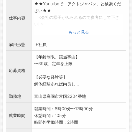
★★Youtubeで「アクトジャパン」と検索くだ
さい★★
<会社の様子がみられるので参考にして下さ
仕事内容
い!!>
解体工事における解体作業全般
もっと見る
・重機手元
雇用形態
・廃材撤去
正社員
・仕分け
【年齢制限、該当事由】
※初めての方も大丈夫!!
〜69歳、定年を上限
廃材の運搬等軽作業から指導します☆
応募資格
【変更範囲:会社の定める業務】
【必要な経験等】
解体経験あれば尚良し...
勤務地
富山県高岡市常国2204番地
就業時間：8時00分〜17時00分
就業時間
休憩時間：105分
時間外労働時間：2時間