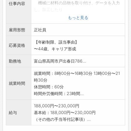
機械に材料の品物を取り付け、データを入力
仕事内容
し、加工したり
します。完成した製品の測定もしていただき
もっと見る
ます。
雇用形態
○バリ取り作業
正社員
*未経験で入社した社員も多くいます。未経験
【年齢制限、該当事由】
者には入社後、
応募資格
〜44歳、キャリア形成
丁寧に指導しますので、安心してご応募くだ
さい。
勤務地
富山県高岡市戸出春日786...
*↓お仕事内容はこちらをご覧ください。↓
https://www.sawakawa.co.jp/rec
就業時間：8時00分〜16時30分 13時00分〜21
ruit/
時30分
就業時間
【変更範囲:変更なし】
休憩時間：60分
時間外労働時間：23時間...
188,000円〜230,000円
給与
基本給：188,000円〜230,000円
（その他の手当等付記事項）...