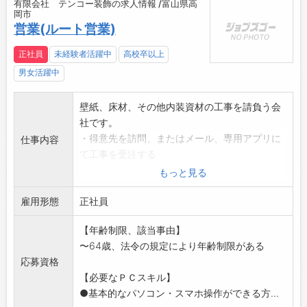
有限会社 テンコー装飾の求人情報 /富山県高
岡市
営業(ルート営業)
正社員
未経験者活躍中
高校卒以上
男女活躍中
壁紙、床材、その他内装資材の工事を請負う会
社です。
・得意先を訪問、またはメール、専用アプリに
仕事内容
て工事を受注する
・見積書の作成
もっと見る
・工事現場にて施工箇所の実測を行い、必要な
雇用形態
材料を発注する
正社員
・工事の工程、内容を把握し、事務職員に工事
【年齢制限、該当事由】
指示書の作成を依頼
〜64歳、法令の規定により年齢制限がある
・原価管理および請求処理
応募資格
・(一部得意先)現場管理アプリによる受注から
【必要なＰＣスキル】
請求まで
●基本的なパソコン・スマホ操作ができる方...
※既存の得意先のみとなります。新規営業はあ