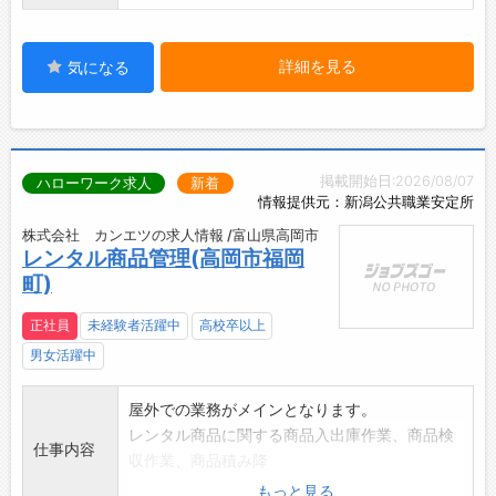
詳細を見る
気になる
掲載開始日:2026/08/07
ハローワーク求人
新着
情報提供元：新潟公共職業安定所
株式会社 カンエツの求人情報 /富山県高岡市
レンタル商品管理(高岡市福岡
町)
正社員
未経験者活躍中
高校卒以上
男女活躍中
屋外での業務がメインとなります。
レンタル商品に関する商品入出庫作業、商品検
仕事内容
収作業、商品積み降
ろし作業、商品の整理・片付け作業、棚入れ作
もっと見る