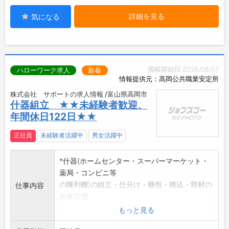
詳細を見る
気になる
掲載開始日:2026/08/07
ハローワーク求人
新着
情報提供元：高岡公共職業安定所
株式会社 サポートの求人情報 /富山県高岡市
什器組立 ★★未経験者歓迎、
年間休日122日★★
正社員
未経験者活躍中
男女活躍中
*什器(ホームセンター・スーパーマーケット・
薬局・コンビニ等
の陳列棚)の組立・仕分け・梱包・積込・部材の
仕事内容
倉庫管理
*作業(現場)エリアは、富山県全域と県外(新潟
もっと見る
県、石川県など