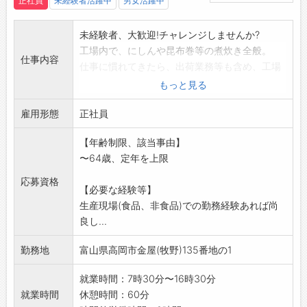
正社員
未経験者活躍中
男女活躍中
未経験者、大歓迎!チャレンジしませんか?
工場内で、にしんや昆布巻等の煮炊き全般。
仕事内容
仕事に慣れてきたら、出荷業務等も含め、工場
責任者としてキャリ
もっと見る
アアップし、収入もアップ!
雇用形態
商品は全国に発送しております。
正社員
*土日祝日はお休みです。(11月・12月以外)
【年齢制限、該当事由】
*随時、工場内見学も大歓迎!お気軽にお問い合
〜64歳、定年を上限
わせください。
【業務変更範囲:変更なし】
応募資格
【必要な経験等】
生産現場(食品、非食品)での勤務経験あれば尚
良し...
勤務地
富山県高岡市金屋(牧野)135番地の1
就業時間：7時30分〜16時30分
就業時間
休憩時間：60分