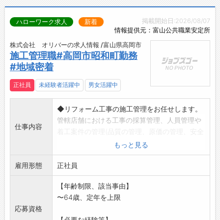
掲載開始日:2026/08/07
ハローワーク求人
新着
情報提供元：富山公共職業安定所
株式会社 オリバーの求人情報 /富山県高岡市
施工管理職#高岡市昭和町勤務
#地域密着
正社員
未経験者活躍中
男女活躍中
◆リフォーム工事の施工管理をお任せします。
管轄店舗における工事の採算管理、人員管理や
仕事内容
着工案件の管理(品質の管理、原価の管理、安全
の管理など)
もっと見る
工事部門のコントロールタワーとしてご活躍頂
雇用形態
きます。
正社員
◆少人数でより多くの案件を高品質で実行する
【年齢制限、該当事由】
ために、
〜64歳、定年を上限
新システムの導入など、生産性向上の提案もお
応募資格
願いします。
【必要な経験等】