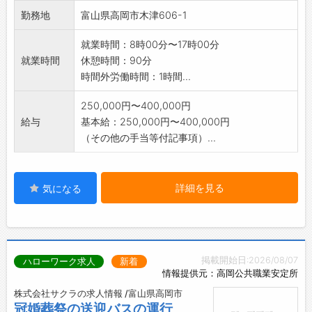
りません。
勤務地
富山県高岡市木津606-1
※経験の無い方も丁寧に指導しますのでお気軽
にお問い合せ下さい
就業時間：8時00分〜17時00分
※施工現場にて高所(3,4m程)での作業がありま
就業時間
休憩時間：90分
す。
時間外労働時間：1時間...
※お客様の要望に合わせて壁紙の色柄を提案す
る業務があります。
250,000円〜400,000円
【変更範囲:変更なし】
給与
基本給：250,000円〜400,000円
（その他の手当等付記事項）...
詳細を見る
気になる
掲載開始日:2026/08/07
ハローワーク求人
新着
情報提供元：高岡公共職業安定所
株式会社サクラの求人情報 /富山県高岡市
冠婚葬祭の送迎バスの運行