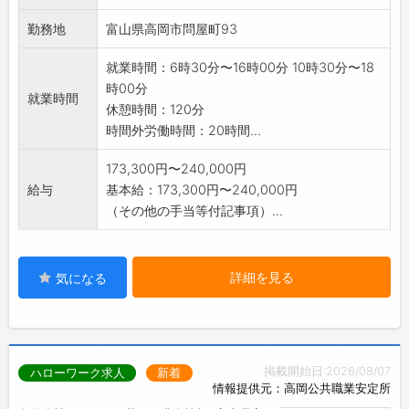
るやりがいのある仕
勤務地
富山県高岡市問屋町93
事です。中型免許の取得支援制度があり、取得
費用は会社が負担し
就業時間：6時30分〜16時00分 10時30分〜18
ますので
時00分
就業時間
お気軽にご応募ください!【業務の変更範囲:変
休憩時間：120分
更なし】
時間外労働時間：20時間...
173,300円〜240,000円
給与
基本給：173,300円〜240,000円
（その他の手当等付記事項）...
詳細を見る
気になる
掲載開始日:2026/08/07
ハローワーク求人
新着
情報提供元：高岡公共職業安定所