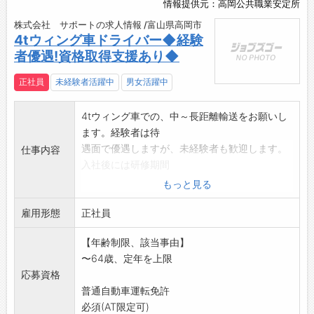
情報提供元：高岡公共職業安定所
株式会社 サポートの求人情報 /富山県高岡市
4tウィング車ドライバー◆経験
者優遇!資格取得支援あり◆
正社員
未経験者活躍中
男女活躍中
4tウィング車での、中～長距離輸送をお願いし
ます。経験者は待
遇面で優遇しますが、未経験者も歓迎します。
仕事内容
入社後には研修期間
を設けており、丁寧にお教えしますのでお気軽
もっと見る
にご応募ください!
雇用形態
■4tウィング車での中距離・長距離チャーター
正社員
ドライバー
【年齢制限、該当事由】
・主な積荷は新設・改装される商業施設やコン
〜64歳、定年を上限
ビニの店舗什器
応募資格
・関東、 関西、中京方面への配送中心
普通自動車運転免許
・什器は基本的に車上での受け渡し
必須(AT限定可)
什器の配達を通じて様々な地域のお店に貢献す