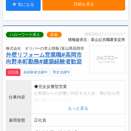
詳細を見る
気になる
掲載開始日:2026/08/07
ハローワーク求人
新着
情報提供元：富山公共職業安定所
株式会社 オリバーの求人情報 /富山県高岡市
外壁リフォーム営業職#高岡市
向野本町勤務#建築経験者歓迎
正社員
未経験者活躍中
男女活躍中
◆完全反響型営業
お客様からの反響に対応するため、飛び込み営
仕事内容
業や厳しいノルマは
ありません。
もっと見る
◆資材発注や施主様との打合せ・工事担当との
雇用形態
打合せなど、
正社員
外壁・屋根リフォームの提案～完成、アフター