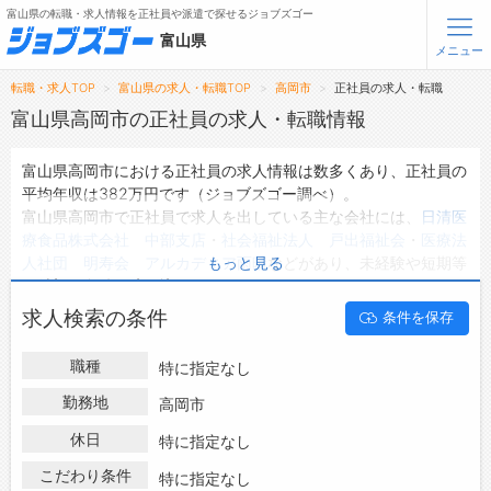
富山県の転職・求人情報を正社員や派遣で探せるジョブズゴー
富山県
メニュー
転職・求人TOP
富山県の求人・転職TOP
高岡市
正社員の求人・転職
無料会員登録
ログイン
富山県高岡市の正社員の求人・転職情報
富山県高岡市における正社員の求人情報は数多くあり、正社員の
メニュー
平均年収は382万円です（ジョブズゴー調べ）。
富山県高岡市で正社員で求人を出している主な会社には、
日清医
トップ
療食品株式会社 中部支店
・
社会福祉法人 戸出福祉会
・
医療法
詳細情報で求人を探す
人社団 明寿会 アルカディア雨晴
などがあり、未経験や短期等
もっと見る
ご希望の条件で絞り込みができます。
富山県高岡市の地域密着型の求人サイトであるジョブズゴーでは
転職支援サービスについて
求人検索の条件
条件を保存
富山県高岡市の正社員として働ける求人情報を681件取り扱って
います。
転職ノウハウ(応募書類の書き方・面接対策など)
職種
特に指定なし
ハローワークにはない求人も多数扱っており、転職だけでなく、
転職・採用コラム
第二新卒から50代・60代以上の方の再就職も可能です。 富山県
勤務地
高岡市
高岡市で正社員の求人・転職情報を探している方は、ぜひ興味の
休日
ジョブズゴーについて
特に指定なし
ある職種に応募してみてくださいね。
こだわり条件
特に指定なし
会社概要