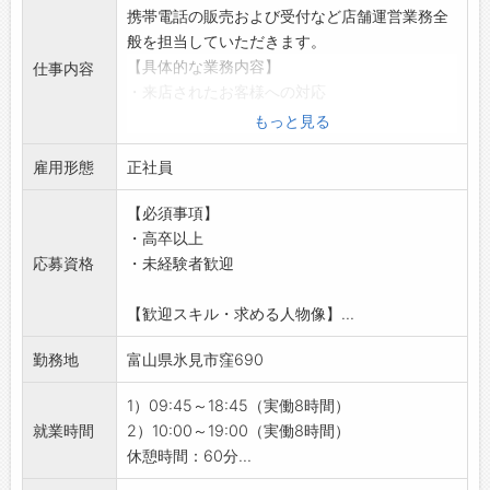
携帯電話の販売および受付など店舗運営業務全
般を担当していただきます。
【具体的な業務内容】
仕事内容
・来店されたお客様への対応
・新サービス・プランのご案内
もっと見る
◎店舗配属後は、シンプルな業務からお任せし
雇用形態
ます！
正社員
【おすすめポイント】
【必須事項】
◇未経験の方・ブランクがある方もOK！
・高卒以上
・充実した研修とサポート体制で安心してスタ
応募資格
・未経験者歓迎
ートできます◎
◇個人ノルマなし！
【歓迎スキル・求める人物像】...
・みんなで協力しながら、目標達成を目指して
業務に取り組みます＾＾
勤務地
富山県氷見市窪690
◇携帯キャリアの乗り換え不要♪
・入社後も、ご利用中のキャリアをそのままお
1）09:45～18:45（実働8時間）
使いいただけます！
就業時間
2）10:00～19:00（実働8時間）
◇残業は月平均5時間◎
休憩時間：60分...
・オンとオフのメリハリをつけながら働ける環