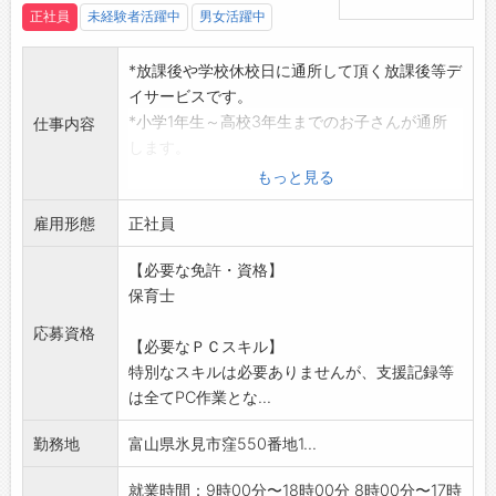
正社員
未経験者活躍中
男女活躍中
*放課後や学校休校日に通所して頂く放課後等デ
イサービスです。
*小学1年生～高校3年生までのお子さんが通所
仕事内容
します。
*お迎えやお見送り、コミュニケーション援助、
もっと見る
日常生活向上の
雇用形態
支援、支援記録の記入や施設内の清掃といっ
正社員
た業務内容を担当
【必要な免許・資格】
して頂きます。(社用車ATミニバン使用:氷見
保育士
市内)
「変更範囲:変
応募資格
【必要なＰＣスキル】
更なし」
特別なスキルは必要ありませんが、支援記録等
※面接希望の方はハローワークから『紹介状』
は全てPC作業とな...
の交付を受けて
ください。
勤務地
富山県氷見市窪550番地1...
就業時間：9時00分〜18時00分 8時00分〜17時