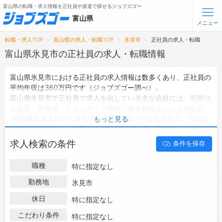
富山県の転職・求人情報を正社員や派遣で探せるジョブズゴー
富山県
メニュー
転職・求人TOP
富山県の求人・転職TOP
氷見市
正社員の求人・転職
無料会員登録
ログイン
富山県氷見市の正社員の求人・転職情報
富山県氷見市における正社員の求人情報は数多くあり、正社員の
メニュー
平均年収は360万円です（ジョブズゴー調べ）。
富山県氷見市で正社員で求人を出している主な会社には、
医療法
トップ
人社団 明寿会 アルカディア雨晴
・
社会福祉法人ひみ福祉会
詳細情報で求人を探す
(特別養護老人ホームすわ苑・つまま園)
・
社会福祉法人 三福
な
もっと見る
どがあり、未経験や短期等ご希望の条件で絞り込みができます。
富山県氷見市の地域密着型の求人サイトであるジョブズゴーでは
転職支援サービスについて
求人検索の条件
条件を保存
富山県氷見市の正社員として働ける求人情報を192件取り扱って
います。
転職ノウハウ(応募書類の書き方・面接対策など)
職種
特に指定なし
ハローワークにはない求人も多数扱っており、転職だけでなく、
転職・採用コラム
第二新卒から50代・60代以上の方の再就職も可能です。 富山県
勤務地
氷見市
氷見市で正社員の求人・転職情報を探している方は、ぜひ興味の
休日
ジョブズゴーについて
特に指定なし
ある職種に応募してみてくださいね。
こだわり条件
特に指定なし
会社概要