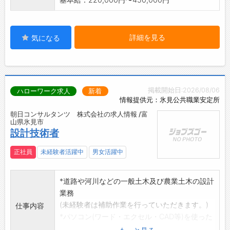
詳細を見る
気になる
掲載開始日:2026/08/06
ハローワーク求人
新着
情報提供元：氷見公共職業安定所
朝日コンサルタンツ 株式会社の求人情報 /富
山県氷見市
設計技術者
正社員
未経験者活躍中
男女活躍中
*道路や河川などの一般土木及び農業土木の設計
業務
(未経験者は補助作業を行っていただきます。)
仕事内容
*パソコン(ワード・エクセル・CAD等)を使った
書類作成及び