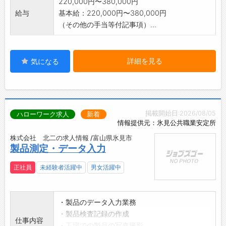
220,000円〜380,000円
給与
基本給：220,000円〜380,000円
（その他の手当等付記事項）...
詳細を見る
気になる
掲載開始日:2026/08/05
ハローワーク求人
新着
情報提供元：氷見公共職業安定所
株式会社 北二の求人情報 /富山県氷見市
製品測定・データ入力
正社員
未経験者活躍中
男女活躍中
・製品のデータ入力業務
・製品検査記録の作成
仕事内容
・工場での製品の写真撮影