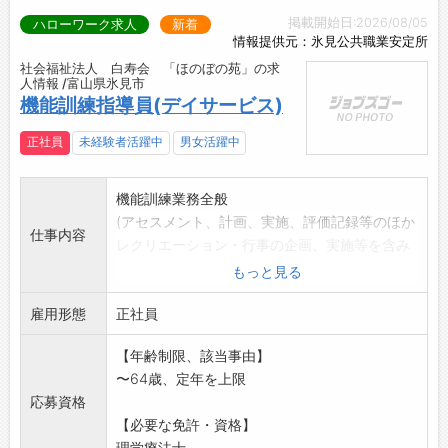
掲載開始日:2026/08/05
ハローワーク求人
新着
情報提供元：氷見公共職業安定所
社会福祉法人 白寿会 「ほのぼの苑」の求
人情報 /富山県氷見市
機能訓練指導員(デイサービス)
正社員
未経験者活躍中
男女活躍中
機能訓練業務全般
(アセスメント、計画、実施、評価記録等のほか
仕事内容
レクリエーション・行事の企画、実施等を含み
ます)。
もっと見る
「変更範囲:変更な
雇用形態
し」
正社員
※面接希望の方はハローワークから『紹介状』
【年齢制限、該当事由】
の交付を受けてくだ
〜64歳、定年を上限
さい。
応募資格
【必要な免許・資格】
理学療法士...