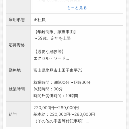
【変更範囲:変更なし】
もっと見る
※面接希望の方はハローワークから『紹介状』
雇用形態
の交付を
正社員
受けてください。
【年齢制限、該当事由】
〜59歳、定年を上限
応募資格
【必要な経験等】
エクセル・ワード...
勤務地
富山県氷見市上田子東平73
就業時間：8時00分〜17時30分
就業時間
休憩時間：90分
時間外労働時間：10時間
220,000円〜280,000円
給与
基本給：220,000円〜280,000円
（その他の手当等付記事項）...