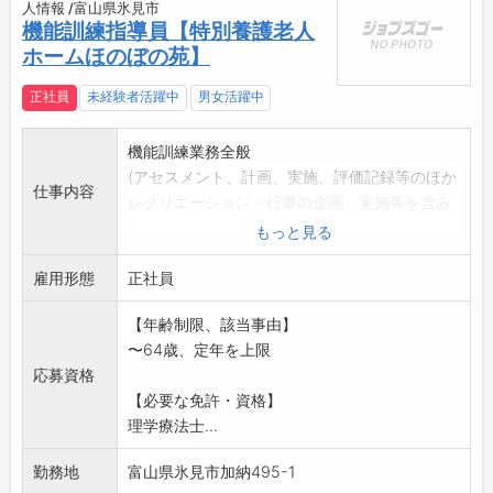
人情報 /富山県氷見市
機能訓練指導員【特別養護老人
ホームほのぼの苑】
正社員
未経験者活躍中
男女活躍中
機能訓練業務全般
(アセスメント、計画、実施、評価記録等のほか
仕事内容
レクリエーション・行事の企画、実施等を含み
ます)。
もっと見る
「変更範
雇用形態
囲:変更なし」
正社員
※面接希望の方はハローワークから『紹介状』
【年齢制限、該当事由】
の交付を受けてくだ
〜64歳、定年を上限
さい。
応募資格
【必要な免許・資格】
理学療法士...
勤務地
富山県氷見市加納495-1