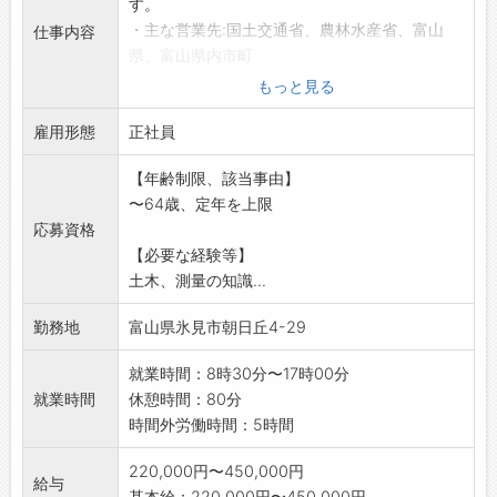
す。
・主な営業先:国土交通省、農林水産省、富山
仕事内容
県、富山県内市町
村、土地改良区等
もっと見る
業務内容詳細
雇用形態
・公共事業の見積書を作成・提出、入札対応、
正社員
発注機関との打ち
【年齢制限、該当事由】
合わせ等
〜64歳、定年を上限
・受注後の地元自治会、地元住民等への挨拶や
応募資格
説明、打合せ等
【必要な経験等】
・測量、設計、補償担当者と同行し打ち合わせ
土木、測量の知識...
や調整作業
・実務内容を把握するため、測量、設計の補助
勤務地
富山県氷見市朝日丘4-29
作業
「変
就業時間：8時30分〜17時00分
更範囲:変更なし」
就業時間
休憩時間：80分
時間外労働時間：5時間
220,000円〜450,000円
給与
基本給：220,000円〜450,000円