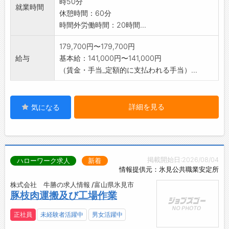
時50分
就業時間
休憩時間：60分
時間外労働時間：20時間...
179,700円〜179,700円
給与
基本給：141,000円〜141,000円
（賃金・手当_定額的に支払われる手当）...
詳細を見る
気になる
掲載開始日:2026/08/04
ハローワーク求人
新着
情報提供元：氷見公共職業安定所
株式会社 牛勝の求人情報 /富山県氷見市
豚枝肉運搬及び工場作業
正社員
未経験者活躍中
男女活躍中