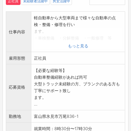
正社員
未経験者活躍中
男女活躍中
軽自動車から大型車両まで様々な自動車の点
検・整備・修理を行い
ます。
仕事内容
・車検整備 ・分解整備 ・一般修理 等
お客様への点検・修理結果の説明、納車業務も
もっと見る
行って頂く場合があ
雇用形態
ります。
正社員
【変更範囲:変更なし】
【必要な経験等】
自動車整備経験があれば尚可
大型トラック未経験の方、ブランクのある方も
応募資格
丁寧にサポート致し
ます。
...
勤務地
富山県氷見市万尾836-1
就業時間：8時30分〜17時30分