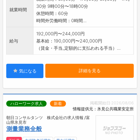
ており、社員の成長をサポートします！
30分 9時00分〜18時00分
・個人の頑張りをしっかり評価し、店長や副店
就業時間
休憩時間：60分
長などの管理職へのキャリアアップも可能です
時間外労働時間：0時間...
◎
・社歴や年齢に関係なく、チャレンジする意欲
192,000円〜244,000円
を大切にし、応援します♪
給与
基本給：190,000円〜240,000円
【職場の雰囲気】
（賃金・手当_定額的に支払われる手当）...
・社員同士の仲が良く、活気あふれる職場でや
りがいを持って働ける環境です♪
・20代～30代の役職者も活躍しており、自分
詳細を見る
気になる
に合った目標を持って働けることが当社の強み
です◎
【先輩社員の声】
「研修期間中は、教育担当の方が私たちのペー
スに合わせて進めてくださり、あっという間に
掲載開始日:2026/08/06
ハローワーク求人
新着
時間が過ぎました。」
情報提供元：氷見公共職業安定所
「お客様一人ひとりとじっくり向き合える環境
朝日コンサルタンツ 株式会社の求人情報 /富
山県氷見市
があり、丁寧に接客することで、お客様から
測量業務全般
『こんなに親切に対応してもらえるなんて！』
と感動の声をいただくこともあり、とても嬉し