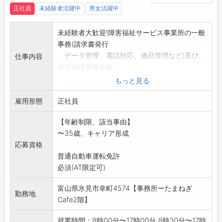
をはじめとする専門知識を習得します。
正社員
未経験者活躍中
男女活躍中
↓
◆OJT研修
未経験者大歓迎!障害福祉サービス事業所の一般
・店舗配属後、入社して2ヶ月間はOJTにより
事務(請求書発行
先輩がしっかりとサポートします♪
、データ管理、電話対応、備品管理など)及び、
仕事内容
・分からないことがあればすぐに相談できる環
経営管理業務全般
境で、実務を通じてスキルを磨けます◎
を他の職員と一緒に行って頂きます。また、時
もっと見る
・先輩社員の8割以上が業界未経験からの入社
には障害のある人達
で、悩みにも共感しやすく、実体験を活かした
雇用形態
の仕事をサポートするなど、支援者として関わ
正社員
的確なアドバイスをしてくれます＾＾
って頂く事もありま
◆社内研修
【年齢制限、該当事由】
す。
・店舗配属後も、全社員向けに定期的に開催さ
〜35歳、キャリア形成
*事業所から作業場所への送迎もあります。
れる研修で、人間力を高める機会があります！
応募資格
社有車(AT車)使用
・「コミュニケーション能力研修」「チームワ
普通自動車運転免許
「変更範囲:変更
ーク研修」「話し方研修」など、 ゲームや実践
必須(AT限定可)
なし」
を交えながら、楽しくスキルアップできる内容
※面接希望の方はハローワークから『紹介状』
富山県氷見市幸町4574【事務所ーたまねぎ
です♪
の交付を受けてくだ
勤務地
Cafe2階】
【ステップアップ】
さい。
・資格取得支援や試験のバックアップが充実し
就業時間：8時00分〜17時00分 8時30分〜17時