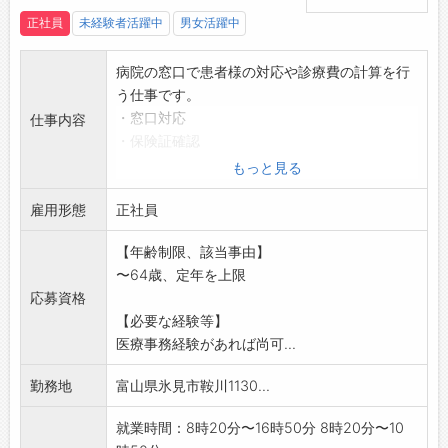
正社員
未経験者活躍中
男女活躍中
病院の窓口で患者様の対応や診療費の計算を行
う仕事です。
・窓口対応
仕事内容
・保険証確認
・診療費の計算
もっと見る
・電話対応
雇用形態
・レセプト請求業務
正社員
・外来窓口、入院担当 等
【年齢制限、該当事由】
*業務に伴うパソコン操作必須
〜64歳、定年を上限
変更範囲:変更なし
応募資格
【必要な経験等】
医療事務経験があれば尚可...
勤務地
富山県氷見市鞍川1130...
就業時間：8時20分〜16時50分 8時20分〜10