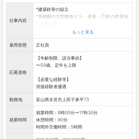
*建築鉄骨の組立
*首都圏の大型建物(ビル・倉庫・工場)の鉄骨加
仕事内容
工が主です。
*未経験者・研修期間あり
もっと見る
【変更範囲:変更なし】
雇用形態
※面接希望の方はハローワークから『紹介状』
正社員
の交付を
【年齢制限、該当事由】
受けてください。
〜59歳、定年を上限
応募資格
【必要な経験等】
溶接経験者優遇
勤務地
富山県氷見市上田子東平73
就業時間：8時00分〜17時30分
就業時間
休憩時間：90分
時間外労働時間：5時間