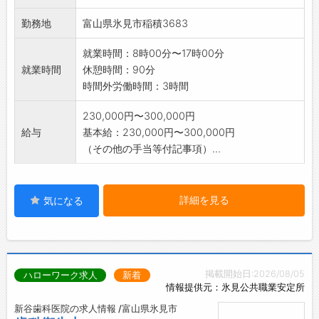
未経験の方も、ぜひ応募ご相談下さい!
勤務地
富山県氷見市稲積3683
【変更範囲:変更なし】
※面接希望の方はハローワークから『紹介状』
就業時間：8時00分〜17時00分
の交付を
就業時間
休憩時間：90分
受けて下さい。
時間外労働時間：3時間
230,000円〜300,000円
給与
基本給：230,000円〜300,000円
（その他の手当等付記事項）...
詳細を見る
気になる
掲載開始日:2026/08/05
ハローワーク求人
新着
情報提供元：氷見公共職業安定所
新谷歯科医院の求人情報 /富山県氷見市