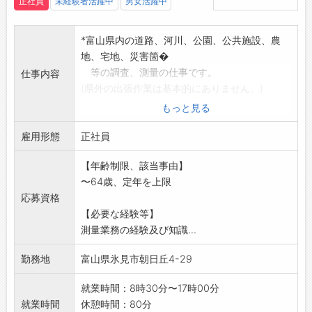
正社員
未経験者活躍中
男女活躍中
かったです。
また、先輩方も皆さん親切で優しく、知識や
*富山県内の道路、河川、公園、公共施設、農
スキルが豊富なので、尊敬しています。
地、宅地、災害箇�
いつか私も『この人についていきたい！』と
等の調査、測量の仕事です。
仕事内容
思ってもらえるようなスタッフになりたいで
(県外の出張作業は基本的にありません。)
す。」
資格取得のため、講習会等参加の出張はあり
もっと見る
ます。
雇用形態
(長くて1週間程度)
正社員
*約7割が外の仕事で、3割は事業所内での業務
【年齢制限、該当事由】
になります。
〜64歳、定年を上限
外の仕事は、レベル、トータルステーショ
応募資格
ン、ドローン搭載レー
【必要な経験等】
ザー、地上レーザー、GPS測量機器等を使用
測量業務の経験及び知識...
した測量作業を行
っていただきます。
勤務地
富山県氷見市朝日丘4-29
事業所内では、パソコンでワード、エクセ
ル、CAD、各種専用
就業時間：8時30分〜17時00分
ソフトを使用した作業を行っていただきま
就業時間
休憩時間：80分