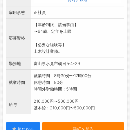
もっと見る
図面作成等の業務に携わっていただきます。
雇用形態
※面接希望の方はハローワークから『紹介状』
正社員
の交付を
【年齢制限、該当事由】
受けてください。
〜64歳、定年を上限
「変更範囲:変更
応募資格
なし」
【必要な経験等】
土木設計業務...
勤務地
富山県氷見市朝日丘4-29
就業時間：8時30分〜17時00分
就業時間
休憩時間：80分
時間外労働時間：5時間
210,000円〜500,000円
給与
基本給：210,000円〜500,000円
詳細を見る
気になる