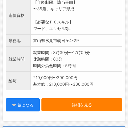
【年齢制限、該当事由】
になります。
〜35歳、キャリア形成
外の仕事は、先輩社員と同行し、測量の補助
応募資格
作業を行っていただ
【必要なＰＣスキル】
きます。
ワード、エクセル等...
事業所内では、パソコンでワード、エクセ
ル、CAD、各種専用
勤務地
富山県氷見市朝日丘4-29
ソフトを使用した入力、編集、図化作業を行っ
ていただきます。
就業時間：8時30分〜17時00分
「変更範囲:変更なし」
就業時間
休憩時間：80分
時間外労働時間：5時間
210,000円〜300,000円
給与
基本給：210,000円〜300,000円
詳細を見る
気になる