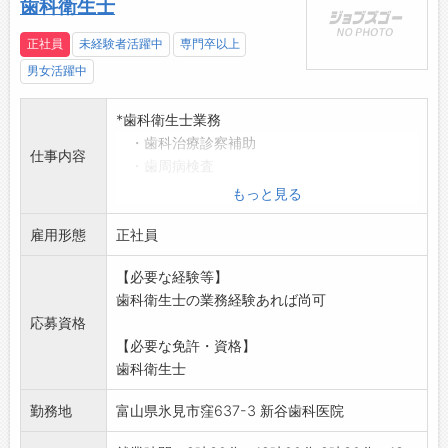
歯科衛生士
正社員
未経験者活躍中
専門卒以上
男女活躍中
*歯科衛生士業務
・歯科治療診察補助
仕事内容
・歯周病検査
・スケーリング
もっと見る
・器具消毒、準備 等
雇用形態
「変更範囲:変
正社員
更なし」
【必要な経験等】
*面接希望の方はハローワークから『紹介状』の
歯科衛生士の業務経験あれば尚可
交付を受けて
応募資格
ください。
【必要な免許・資格】
歯科衛生士
勤務地
富山県氷見市窪637-3 新谷歯科医院