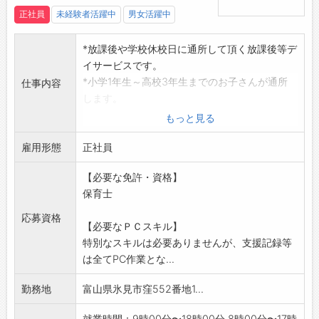
正社員
未経験者活躍中
男女活躍中
*放課後や学校休校日に通所して頂く放課後等デ
イサービスです。
*小学1年生～高校3年生までのお子さんが通所
仕事内容
します。
*お迎えやお見送り、コミュニケーション援助、
もっと見る
日常生活向上の
雇用形態
支援、支援記録の記入や施設内の清掃といっ
正社員
た業務内容を担当
【必要な免許・資格】
して頂きます。(社用車ATミニバン使用:氷見
保育士
市内)
「変更範囲:変
応募資格
【必要なＰＣスキル】
更なし」
特別なスキルは必要ありませんが、支援記録等
※面接希望の方はハローワークから『紹介状』
は全てPC作業とな...
の交付を受けて
ください。
勤務地
富山県氷見市窪552番地1...
就業時間：9時00分〜18時00分 8時00分〜17時