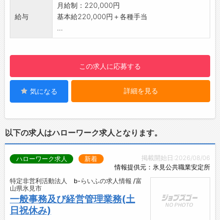
境です♪
月給制：220,000円
【1日の業務の流れ】
給与
基本給220,000円＋各種手当
■開店：朝一番のお客様を笑顔でお出迎え！
...
■接客：​お客様一人ひとり丁寧に向き合いま
す！
■先輩と交流：分からないことがあればすぐに
この求人に応募する
相談できます♪
■売上管理：​日々の売上を確認します。
詳細を見る
気になる
■閉店：​一日の振り返りを行い、翌日に備えま
す！
【やりがい】
・幅広い年齢層のお客様と接する中で、自然と
以下の求人はハローワーク求人となります。
コミュニケーションスキルが磨かれ、自分自身
の成長を実感できます◎
掲載開始日:2026/08/06
ハローワーク求人
新着
・お客様から感謝の言葉をいただける瞬間は最
情報提供元：氷見公共職業安定所
大の喜びです♪
特定非営利活動法人 b-らいふの求人情報 /富
【約2ヶ月間の充実した研修カリキュラム】
山県氷見市
◆座学研修
一般事務及び経営管理業務(土
・入社後14日間の座学研修で、ビジネスマナー
日祝休み)
や接客スキル、各種サービスや機種のスペック