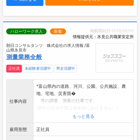
掲載開始日:2026/08/06
ハローワーク求人
新着
情報提供元：氷見公共職業安定所
朝日コンサルタンツ 株式会社の求人情報 /富
山県氷見市
測量業務全般
正社員
未経験者活躍中
男女活躍中
*富山県内の道路、河川、公園、公共施設、農
地、宅地、災害箇�
等の調査、測量の仕事です。
仕事内容
(県外の出張作業は基本的にありません。)
資格取得のため、講習会や資格試験等参加の
もっと見る
出張はあります。
雇用形態
(長くても1週間程度)
正社員
*約7割が外の仕事で、3割は事業所内での業務