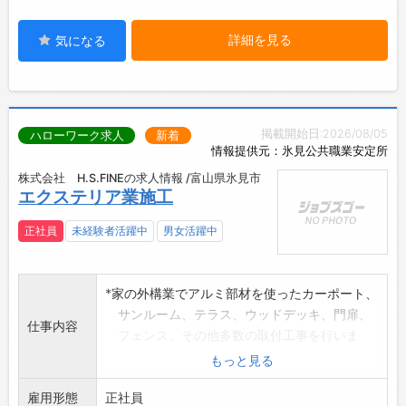
詳細を見る
気になる
掲載開始日:2026/08/05
ハローワーク求人
新着
情報提供元：氷見公共職業安定所
株式会社 H.S.FINEの求人情報 /富山県氷見市
エクステリア業施工
正社員
未経験者活躍中
男女活躍中
*家の外構業でアルミ部材を使ったカーポート、
サンルーム、テラス、ウッドデッキ、門扉、
仕事内容
フェンス、その他多数の取付工事を行いま
す。
もっと見る
*現場は、県内がほとんどです。
雇用形態
◎慣れるまでしっかりフォローしますので、
正社員