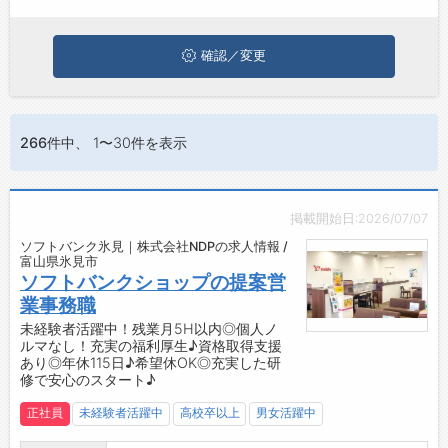
お問い合わせ
よくあるご質問
確認／変更
266件
中、 1〜30件を表示
掲載開始日:2026/07/07
ソフトバンク氷見｜株式会社NDPの求人情報 /
富山県氷見市
ソフトバンクショップの提案営
業事務職
未経験者活躍中！残業月5H以内◎個人ノ
ルマなし！充実の福利厚生♪資格取得支援
あり◎年休115日♪希望休OK◎充実した研
修で安心のスタート♪
正社員
未経験者活躍中
高校卒以上
男女活躍中