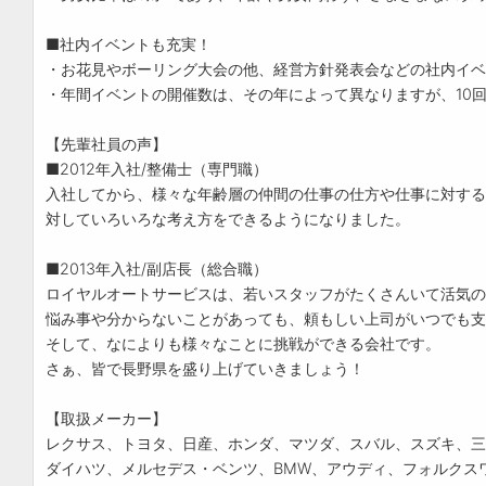
■社内イベントも充実！
・お花見やボーリング大会の他、経営方針発表会などの社内イベ
・年間イベントの開催数は、その年によって異なりますが、10
【先輩社員の声】
■2012年入社/整備士（専門職）
入社してから、様々な年齢層の仲間の仕事の仕方や仕事に対する
対していろいろな考え方をできるようになりました。
■2013年入社/副店長（総合職）
ロイヤルオートサービスは、若いスタッフがたくさんいて活気の
悩み事や分からないことがあっても、頼もしい上司がいつでも支
そして、なによりも様々なことに挑戦ができる会社です。
さぁ、皆で長野県を盛り上げていきましょう！
【取扱メーカー】
レクサス、トヨタ、日産、ホンダ、マツダ、スバル、スズキ、三
ダイハツ、メルセデス・ベンツ、BMW、アウディ、フォルクス