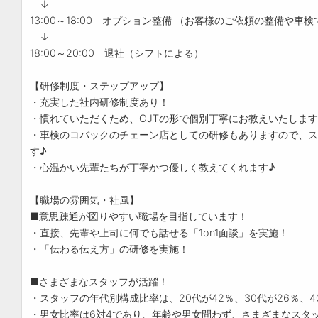
↓
13:00～18:00 オプション整備 （お客様のご依頼の整備や
↓
18:00～20:00 退社（シフトによる）
【研修制度・ステップアップ】
・充実した社内研修制度あり！
・慣れていただくため、OJTの形で個別丁寧にお教えいたしま
・車検のコバックのチェーン店としての研修もありますので、ス
す♪
・心温かい先輩たちが丁寧かつ優しく教えてくれます♪
【職場の雰囲気・社風】
■意思疎通が図りやすい職場を目指しています！
・直接、先輩や上司に何でも話せる「1on1面談」を実施！
・「伝わる伝え方」の研修を実施！
■さまざまなスタッフが活躍！
・スタッフの年代別構成比率は、20代が42％、30代が26％、40
・男女比率は6対4であり、年齢や男女問わず、さまざまなスタ