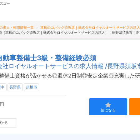
ズゴー
の求人・転職情報一覧
車検のコバック須坂店｜株式会社ロイヤルオートサービスの求
須（車検のコバック須坂店｜株式会社ロイヤルオートサービスの求人）｜長野県須坂市｜正
無料会員
転職支援サービスについて
ジ
自動車整備士3級・整備経験必須
社ロイヤルオートサービスの求人情報 /長野県須坂
転職支援サービス
会
転職ノウハウ(応募書類の書き方・面接対策な
お
整備士資格が活かせる◎週休2日制◎安定企業◎充実した
ど)
よ
躍中
長野県
須坂市
転職・採用コラム
0円
気になる
9-5