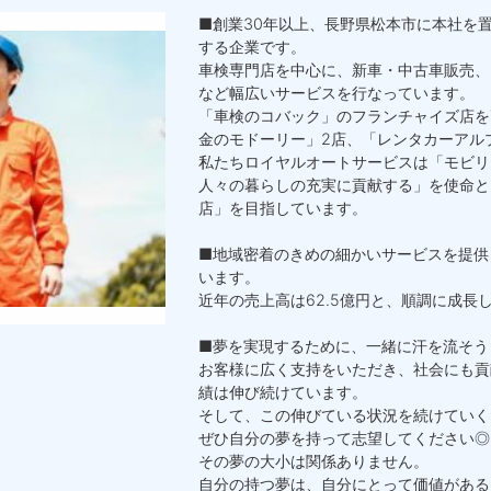
■創業30年以上、長野県松本市に本社を
する企業です。
車検専門店を中心に、新車・中古車販売、
など幅広いサービスを行なっています。
「車検のコバック」のフランチャイズ店を
金のモドーリー」2店、「レンタカーアル
私たちロイヤルオートサービスは「モビリ
人々の暮らしの充実に貢献する」を使命と
店」を目指しています。
■地域密着のきめの細かいサービスを提供
います。
近年の売上高は62.5億円と、順調に成長
■夢を実現するために、一緒に汗を流そう
お客様に広く支持をいただき、社会にも貢
績は伸び続けています。
そして、この伸びている状況を続けていく
ぜひ自分の夢を持って志望してください◎
その夢の大小は関係ありません。
自分の持つ夢は、自分にとって価値がある