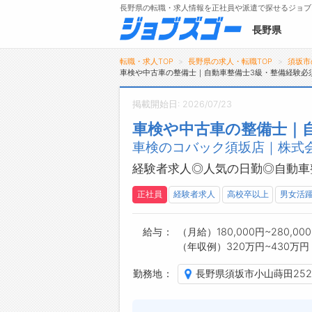
長野県の転職・求人情報を正社員や派遣で探せるジョブ
長野県
転職・求人TOP
長野県の求人・転職TOP
須坂市
車検や中古車の整備士｜自動車整備士3級・整備経験必
掲載開始日: 2026/07/23
メニュー
車検や中古車の整備士｜
車検のコバック須坂店｜株式会
トップ
詳細情報で求人を探す
経験者求人◎人気の日勤◎自動車
タップで簡単に求人を探す
正社員
経験者求人
高校卒以上
男女活
【初めての方へ】
長野県の求人検索で選ばれる理由
給与
（月給）180,000円~280,00
（年収例）320万円~430万円
勤務地
長野県須坂市小山蒔田252