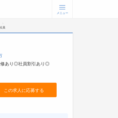
メニュー
人
社員
登録
ログイン
ョブズゴーについて
市
社概要
問い合わせ
研修あり◎社員割引あり◎
くあるご質問
この求人に応募する