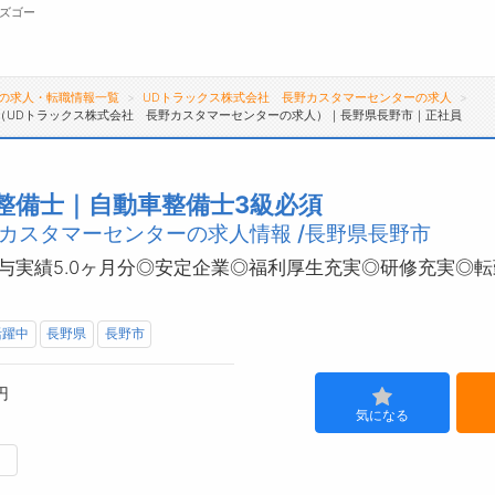
ズゴー
の求人・転職情報一覧
UDトラックス株式会社 長野カスタマーセンターの求人
（UDトラックス株式会社 長野カスタマーセンターの求人）｜長野県長野市｜正社員
無料会員
転職支援サービスについて
ジ
整備士｜自動車整備士3級必須
カスタマーセンターの求人情報 /長野県長野市
転職支援サービス
会
転職ノウハウ(応募書類の書き方・面接対策な
お
与実績5.0ヶ月分◎安定企業◎福利厚生充実◎研修充実◎
ど)
よ
転職・採用コラム
活躍中
長野県
長野市
円
気になる