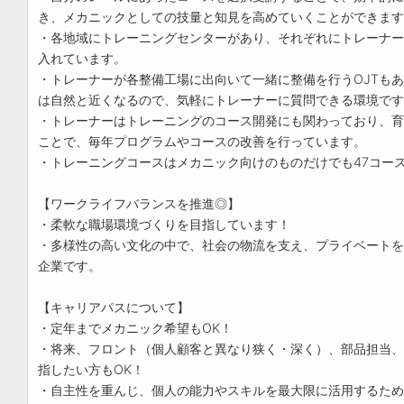
き、メカニックとしての技量と知見を高めていくことができます
・各地域にトレーニングセンターがあり、それぞれにトレーナー
入れています。
・トレーナーが各整備工場に出向いて一緒に整備を行うOJTも
は自然と近くなるので、気軽にトレーナーに質問できる環境です
・トレーナーはトレーニングのコース開発にも関わっており、育
ことで、毎年プログラムやコースの改善を行っています。
・トレーニングコースはメカニック向けのものだけでも47コー
【ワークライフバランスを推進◎】
・柔軟な職場環境づくりを目指しています！
・多様性の高い文化の中で、社会の物流を支え、プライベートを
企業です。
【キャリアパスについて】
・定年までメカニック希望もOK！
・将来、フロント（個人顧客と異なり狭く・深く）、部品担当、
指したい方もOK！
・自主性を重んじ、個人の能力やスキルを最大限に活用するため