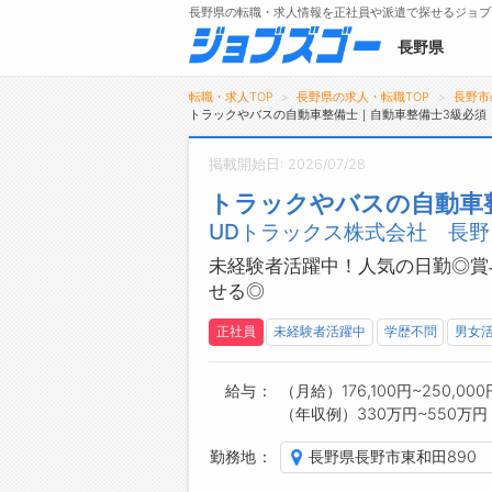
長野県の転職・求人情報を正社員や派遣で探せるジョブ
長野県
転職・求人TOP
長野県の求人・転職TOP
長野市
トラックやバスの自動車整備士｜自動車整備士3級必須
掲載開始日: 2026/07/28
メニュー
トラックやバスの自動車
UDトラックス株式会社 長野
トップ
詳細情報で求人を探す
未経験者活躍中！人気の日勤◎賞
せる◎
タップで簡単に求人を探す
【初めての方へ】
正社員
未経験者活躍中
学歴不問
男女
長野県の求人検索で選ばれる理由
給与
（月給）176,100円~250,000
（年収例）330万円~550万円
勤務地
長野県長野市東和田890