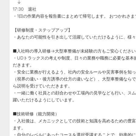
↓
17:30 退社
・1日の作業内容を報告書にまとめて帰宅します。 おつかれさま
【研修制度・ステップアップ】
・あなたの可能性を引き出して活躍していただけるように、様々
■入社時の導入研修→大型車整備が未経験の方もご安心ください
・UDトラックスの考えや制度、日々の業務や職務に必要な基本
だきます。
・安全に業務が行えるよう、社内の安全ルールや災害事例を知っ
（視界の違い・後方誘導の仕方の違いなど）、大型車整備ならで
ら説明を受けていただきます。
・一緒に働く社員との顔合わせや工場内の見学なども行い、スム
躍いただけるようにしています。
■技術研修（能力開発）
・入社後は、メカニックとしての技術と知識を高めるための豊富
ます。
・自分のレベルにあったコースを選択受講することで、効率的に