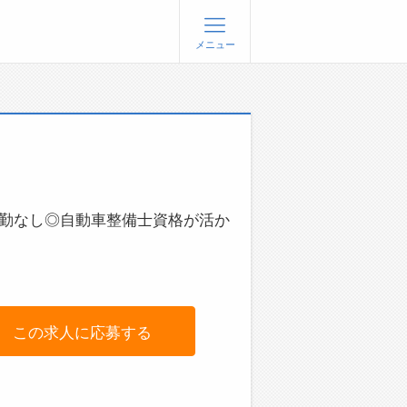
メニュー
登録
ログイン
ョブズゴーについて
社概要
問い合わせ
転勤なし◎自動車整備士資格が活か
くあるご質問
この求人に応募する