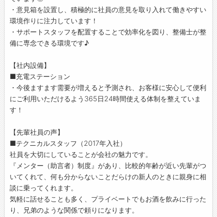
・意見箱を設置し、積極的に社員の意見を取り入れて働きやすい
環境作りに注力しています！
・サポートスタッフを配置することで効率化を図り、整備士が整
備に専念できる環境です♪
【社内設備】
■充電ステーション
・今後ますます需要が増えると予測され、お客様に安心して便利
にご利用いただけるよう365日24時間使える体制を整えていま
す！
【先輩社員の声】
■テクニカルスタッフ（2017年入社）
社員を大切にしていることが会社の魅力です。
『メンター（助言者）制度』があり、比較的年齢が近い先輩がつ
いてくれて、何も分からないことだらけの新人のときに親身に相
談に乗ってくれます。
気軽に話せることも多く、プライベートでもお酒を飲みに行った
り、兄弟のような関係で頼りになります。