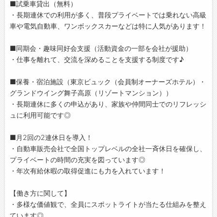
■試乗車貸出（無料）
・長期連休での利用が多く、普段プライベートでは乗れない高級
車や電気自動車、ワンボックスカーなどは特に人気があります！
■同期会・趣味同好会支援（活動資金の一部を会社が援助）
・仕事を離れて、交流を深めることを支援する制度です♪
■保養・宿泊施設（東京ビュック（会員制オーナーズホテル）・
グランドウイング舞子高原（リゾートマンション））
・長期連休に多くの申込があり、家族や仲間同士でのリフレッシ
ュに利用可能です◎
■月2回の2連休日を導入！
・自動車販売会社で全国トップレベルの全社一斉休日を確保し、
プライベートの時間の充実を図っています◎
・年次有給休暇の取得促進にも力を入れています！
【働き方に関して】
・多様な価値観で、全員にスポットライトが当たる仕組みを整え
ています◎