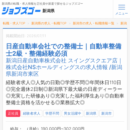
新潟県の転職・求人情報を正社員や派遣で探せるジョブズゴー
新潟県
メニュー
転職・求人TOP
新潟県の求人・転職TOP
新潟市の求人・転職情報一覧
新潟日
無料会員登録
ログイン
掲載開始日: 2026/07/11
日産自動車会社での整備士｜自動車整備
メニュー
士2級・整備経験必須
新潟日産自動車株式会社 スイングスクエア店｜
トップ
株式会社NSホールディングスの求人情報 /新潟
詳細情報で求人を探す
県新潟市東区
転職支援サービスについて
経験者求人◎人気の日勤◎学歴不問◎年間休日110日
◎完全週休2日制◎新潟県下最大級の日産ディーラー
転職ノウハウ(応募書類の書き方・面接対策など)
◎充実した研修あり◎充実した福利厚生あり◎自動車
転職・採用コラム
整備士資格を活かせる◎業務拡大◎
正社員
経験者求人
学歴不問
男女活躍中
新潟県
新潟市
ジョブズゴーについて
給与
（月給）190,000円~302,000円
会社概要