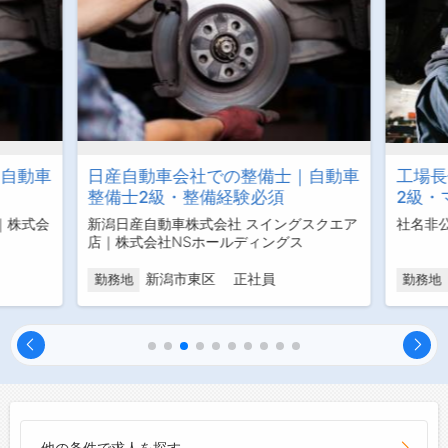
｜自動車
日産自動車会社での整備士｜自動車
工場長
整備士2級・整備経験必須
2級・
｜株式会
新潟日産自動車株式会社 スイングスクエア
社名非
店｜株式会社NSホールディングス
新潟市東区 正社員
勤務地
勤務地
他の条件で求人を探す