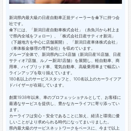
新潟県内最大級の日産自動車正規ディーラーを傘下に持つ会
社です。
傘下には、「新潟日産自動車株式会社」（糸魚川から村上ま
で県内全域をフォロー）、「株式会社日産サティオ新潟」
（下越地方を中心に店舗展開）、「新潟日産車体株式会社」
（車体板金修理の専門会社）を収めています。
グループ全体で、新潟県内に24店舗（新潟日産16店舗、日産
サティオ7店舗、ルノー新潟1店舗）を展開し、軽自動車、商
用車、ハイブリッド車、電気自動車、高級乗用車まで幅広い
ラインアップを取り揃えています。
180名以上のサービススタッフと、100名以上のカーライフア
ドバイザーが在籍しています。
創業1938年以来、車のプロフェッショナルとして、お客様に
最適なサービスを提供し、豊かなカーライフに寄り添ってい
ます。
カーライフは安心・安全であることに加え、経済と環境に優
しいことがより求められる時代になってまいりました。
県内最大級のサービスネットワークをベースに、今まで以上