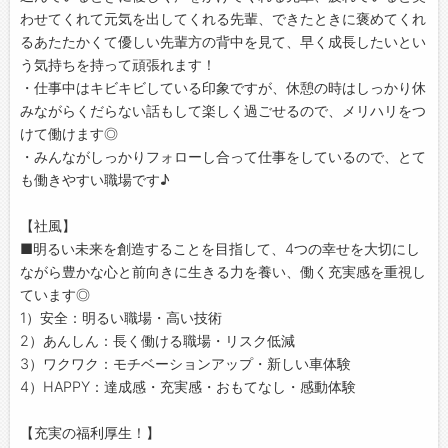
わせてくれて元気を出してくれる先輩、できたときに褒めてくれ
るあたたかくて優しい先輩方の背中を見て、早く成長したいとい
う気持ちを持って頑張れます！
・仕事中はキビキビしている印象ですが、休憩の時はしっかり休
みながらくだらない話もして楽しく過ごせるので、メリハリをつ
けて働けます◎
・みんながしっかりフォローし合って仕事をしているので、とて
も働きやすい職場です♪
【社風】
■明るい未来を創造することを目指して、4つの幸せを大切にし
ながら豊かな心と前向きに生きる力を養い、働く充実感を重視し
ています◎
1）安全：明るい職場・高い技術
2）あんしん：長く働ける職場・リスク低減
3）ワクワク：モチベーションアップ・新しい車体験
4）HAPPY：達成感・充実感・おもてなし・感動体験
【充実の福利厚生！】