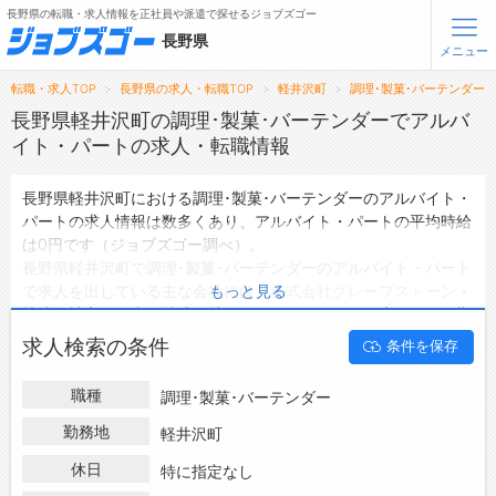
長野県の転職・求人情報を正社員や派遣で探せるジョブズゴー
長野県
メニュー
転職・求人TOP
長野県の求人・転職TOP
軽井沢町
調理･製菓･バーテンダー
無料会員登録
ログイン
長野県軽井沢町の調理･製菓･バーテンダーでアルバ
イト・パートの求人・転職情報
メニュー
長野県軽井沢町における調理･製菓･バーテンダーのアルバイト・
パートの求人情報は数多くあり、アルバイト・パートの平均時給
トップ
は0円です（ジョブズゴー調べ）。
詳細情報で求人を探す
長野県軽井沢町で調理･製菓･バーテンダーのアルバイト・パート
タップで簡単に求人を探す
で求人を出している主な会社には、
株式会社グレープストーン
・
もっと見る
株式会社音羽ノ森
・
株式会社フォンス
などがあり、未経験や短期
【初めての方へ】
長野県の求人検索で選ばれる理由
等ご希望の条件で絞り込みができます。
求人検索の条件
条件を保存
長野県軽井沢町の地域密着型の求人サイトであるジョブズゴーで
は長野県軽井沢町のアルバイト・パートとして働ける調理･製菓･
転職支援サービスについて
職種
調理･製菓･バーテンダー
バーテンダーの求人情報を0件取り扱っています。
ハローワークにはない求人も多数扱っており、転職だけでなく、
勤務地
軽井沢町
転職支援サービス
第二新卒から50代・60代以上の方の再就職も可能です。 長野県
転職ノウハウ(応募書類の書き方・面接対策など)
休日
特に指定なし
軽井沢町で調理･製菓･バーテンダーのアルバイト・パートの求
転職・採用コラム