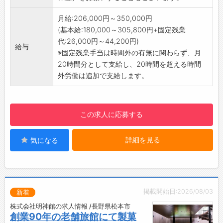
マクロビオティックの手法を主としたナチュ
レフレンチの体現者として、シェフが生産者と
月給:206,000円～350,000円
直接やりとりをして開発した素材を活かすメニ
(基本給:180,000～305,800円+固定残業
ューを創り上げ提供することが求められます。
代:26,000円～44,200円)
給与
ルレ・エ・シャトーのクオリティの『料理』
※固定残業手当は時間外の有無に関わらず、月
を、料理長の指示の下に創っていただきます。
20時間分として支給し、20時間を超える時間
直接お客様に接するお仕事ではありません
外労働は追加で支給します。
が、おもてなしにおいては、レストランはもち
ろん、旅館においても料理は非常に重要な要素
となる部分です。
この求人に応募する
【歓迎するスキル・経験】
●ホテルや旅館をはじめ、料亭や飲食店での
詳細を見る
気になる
調理経験者はもちろん歓迎いたします。
●レストランやファミレスなどでの調理経験
者などに力を発揮していただけます。
●正社員を目指す、アルバイト経験のみの方
も歓迎いたします。
掲載開始日:2026/08/03
新着
【免許・資格】
株式会社明神館の求人情報 /長野県松本市
●免許・資格は特に必要ありません。
創業90年の老舗旅館にて製菓
●調理師免許保持者優遇。