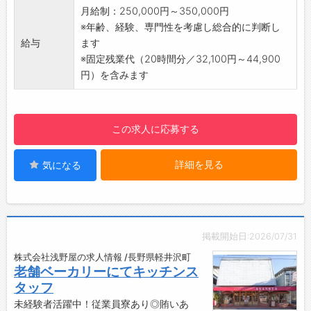
・住宅手当制度あり
月給制：250,000円～350,000円
【採用担当者より】
※年齢、経験、専門性を考慮し総合的に判断し
はじめまして、リゾートホテル Loma Central
給与
ます
Peaksのリクルートメントチームです。
※固定残業代（20時間分／32,100円～44,900
この度は弊社求人をご覧いただき、誠にありが
円）を含みます
とうございます！
共にホテルを盛り上げていくスタッフを募集し
ております。
この求人に応募する
ぜひ一緒に素敵なホテルを作り上げましょう！
皆様からのご応募お待ちしております。
詳細を見る
気になる
掲載開始日:2026/07/31
株式会社浅野屋の求人情報 /長野県軽井沢町
老舗ベーカリーにてキッチンス
タッフ
未経験者活躍中！従業員寮あり◎賄いあ