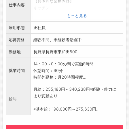
【具体的な業務内容】
仕事内容
キッチン
・調理場での簡単な料理や洗い物、食品の仕込
もっと見る
み、盛り付けなど
雇用形態
ホール
正社員
・注文を受け料理を運んだり、レジ清算などの
応募資格
経験不問、未経験者活躍中
接客業務
・テーブルの後片付けや清掃など
勤務地
長野県長野市東和田500
【おすすめポイント】
店長へのスキルアップが可能です。
14：00～0：00の間で実働8時間
従業員割引あり
就業時間
休憩時間：60分
食事補助あり
時間外勤務：月20時間程度...
【やりがい】
幅広い年代のお客様が来店します
月給：255,180円～340,238円※経験・能力に
【覚悟してほしいこと】
より変動あり
給与
立ち作業になります
店舗間での異動が発生する可能性があります
※基本給：198,000円～275,630円...
【研修制度・ステップアップ】
業務に慣れてきたら、アルバイトのスタッフ管
理・育成にも関わっていただきます