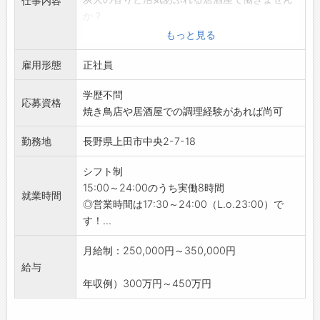
仕事内容
か？
人気店「信州鉄板ダイニング季大」系列の新ブ
もっと見る
ランドなので、安定性もバッチリ◎
雇用形態
【具体的な業務内容】
正社員
・焼き場での串焼き調理（焼き加減の調整や返
学歴不問
し、タレ管理など）
応募資格
焼き鳥店や居酒屋での調理経験があれば尚可
・串打ち、仕込み、盛り付け
・開店準備、閉店作業
勤務地
長野県上田市中央2-7-18
◎状況に応じて、簡易的なホール業務もお願い
します！
シフト制
▼慣れてきたら、下記もお願いします！
15:00～24:00のうち実働8時間
就業時間
・焼き鳥メニューの改良や新メニューの提案
◎営業時間は17:30～24:00（L.o.23:00）で
・後輩スタッフの指導
す！...
・食材の発注、シフト管理
・店長のサポート
月給制：250,000円～350,000円
・簡易的な店舗運営業務
給与
【入社後の流れ】
年収例）300万円～450万円
◆入社1ヶ月ほど
・先輩スタッフと一緒に、料理の内容やお店の