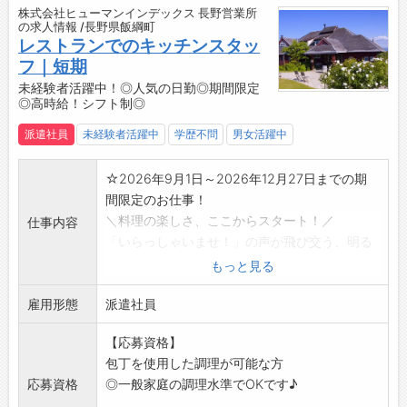
株式会社ヒューマンインデックス 長野営業所
・長野県が誇るトップブランド「信州プレミア
の求人情報 /長野県飯綱町
ム牛」を中心に、厳選された上質なお肉を提供
レストランでのキッチンスタッ
しています。
フ｜短期
・お肉好きにはたまらない環境で、こだわりの
未経験者活躍中！◎人気の日勤◎期間限定
◎高時給！シフト制◎
素材に触れながら調理スキルも自然とアップ♪
【こんな方にオススメ◎】
派遣社員
未経験者活躍中
学歴不問
男女活躍中
・料理やお肉に興味のある方
・美味しい料理を届けたい方
☆2026年9月1日～2026年12月27日までの期
・人を喜ばせることが好きな方
間限定のお仕事！
・飲食業界でのキャリアを積みたい方
＼料理の楽しさ、ここからスタート！／
仕事内容
・体力に自信があり、体を動かすことが好きな
「いらっしゃいませ！」の声が飛び交う、明る
方
くてあたたかいレストランです♪
もっと見る
まずは簡単なお仕事からスタートするので、未
雇用形態
経験の方も安心して始められます◎
派遣社員
【お仕事内容】
【応募資格】
・食材の仕込み
包丁を使用した調理が可能な方
・盛り付け・飾り付け
応募資格
◎一般家庭の調理水準でOKです♪
・調理補助