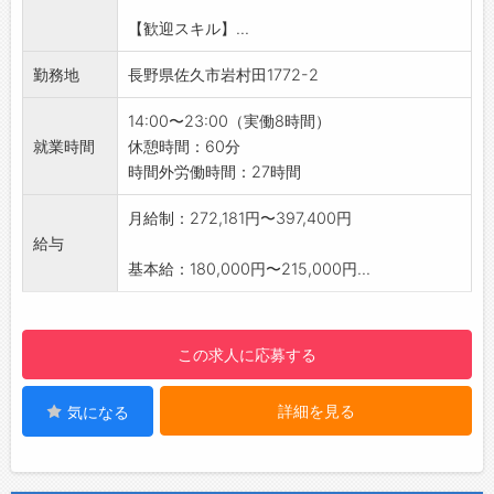
※業務が多岐にわたるため、体力に自信のある
【歓迎スキル】...
方にピッタリです◎
【おすすめポイント】
勤務地
長野県佐久市岩村田1772-2
・業績好調な企業です！安心して長く働けま
す。
14:00〜23:00（実働8時間）
【1日の業務の流れ】
就業時間
休憩時間：60分
14：00 出勤
時間外労働時間：27時間
14：30 開店準備
16：30 OPEN
月給制：272,181円〜397,400円
23：00 CLOSE 閉店作業
給与
24：00 退勤
基本給：180,000円〜215,000円...
【やりがい】
・料理はすべて店内手作りで提供しています。
・調理スキルが自然と向上し、「料理が好き」
この求人に応募する
を仕事にできます。
【研修制度・ステップアップ】
詳細を見る
気になる
・高い調理技術や店舗運営のノウハウを身につ
けていくことができます。