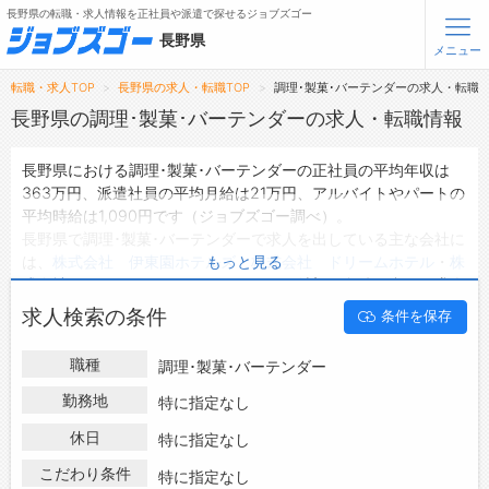
長野県の転職・求人情報を正社員や派遣で探せるジョブズゴー
長野県
メニュー
転職・求人TOP
長野県の求人・転職TOP
調理･製菓･バーテンダーの求人・転職
無料会員登録
ログイン
長野県の調理･製菓･バーテンダーの求人・転職情報
長野県における調理･製菓･バーテンダーの正社員の平均年収は
メニュー
363万円、派遣社員の平均月給は21万円、アルバイトやパートの
平均時給は1,090円です（ジョブズゴー調べ）。
トップ
長野県で調理･製菓･バーテンダーで求人を出している主な会社に
詳細情報で求人を探す
は、
株式会社 伊東園ホテルズ
・
株式会社 ドリームホテル
・
株
もっと見る
タップで簡単に求人を探す
式会社デリクックちくま
などがあり、ご希望の条件に合った求人
を探すことできます。
【初めての方へ】
求人検索の条件
条件を保存
長野県の地域密着型の求人サイトであるジョブズゴーでは長野県
長野県の求人検索で選ばれる理由
の求人情報を516件取り扱っており、そのうち
正社員の求人
は
職種
調理･製菓･バーテンダー
353件、
派遣社員の求人
は10件、
アルバイト・パートの求人
は12
転職支援サービスについて
件です。
勤務地
特に指定なし
ハローワークにはない求人も多数扱っており、転職だけでなく、
転職支援サービス
休日
特に指定なし
第二新卒から50代・60代以上の方の再就職も可能です。 長野県
転職ノウハウ(応募書類の書き方・面接対策など)
で調理･製菓･バーテンダーの求人・転職情報を探している方は、
こだわり条件
特に指定なし
転職・採用コラム