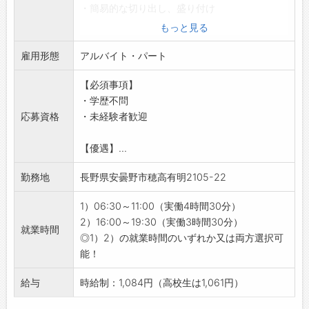
・簡易的な切り出し、盛り付け
・系列店舗を続々展開予定！早い段階で店長へ
・ご飯を炊く業務
もっと見る
着実にステップアップすることも可能です◎
・厨房内の清掃、片付け
・店長昇格で月給35万円！キャリアの幅がどん
雇用形態
【おすすめポイント】
アルバイト・パート
どん広がります！
◇未経験の方でも安心してスタートできる◎
【やりがい】
【必須事項】
・しっかりサポートしますので、初めての方で
・お客様の「おいしい」が目の前で聞けるやり
・学歴不問
も安心してお仕事を始められます！
がい満点のポジションです◎
応募資格
・未経験者歓迎
・大切なのは、笑顔とやる気！お客様の笑顔の
・自分が手がけた串焼きや新メニューで、お客
ために一緒に楽しく働きませんか？
様の笑顔を作れる最高のお仕事♪
【優遇】...
◇面接時に仕事内容をしっかりご説明！
・仲間と一緒にお店を育てていく楽しさも感じ
・面接の際に、職場を案内しながら実際の仕事
られます！
勤務地
長野県安曇野市穂高有明2105-22
内容をご紹介します。
【こんな方にオススメ◎】
・不安なことや疑問に思うことは、面接時に何
・焼き鳥や串焼き経験がある方
1）06:30～11:00（実働4時間30分）
でもご質問ください！
・飲食業界でキャリアアップを目指したい方
2）16:00～19:30（実働3時間30分）
就業時間
【研修制度】
・オンオフのメリハリをつけて働きたい方
◎1）2）の就業時間のいずれか又は両方選択可
・慣れるまで、先輩がしっかりと丁寧にサポー
・将来は独立も視野に入れている方
能！
トしますので、安心して働けます。
【職場の雰囲気】
給与
時給制：1,084円（高校生は1,061円）
・和気あいあいとした雰囲気の職場環境です♪