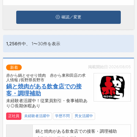
ぜひ興味のある職種に応募してみてくださいね。
ジョブズゴーについて
確認／変更
会社概要
お問い合わせ
1,256件
中、 1〜30件を表示
よくあるご質問
掲載開始日:2026/08/05
新着
赤から鍋とせせり焼肉 赤から東和田店の求
人情報 /長野県長野市
鍋と焼肉がある飲食店での接
客・調理補助
未経験者活躍中！従業員割引・食事補助あ
り◎長期休暇あり
正社員
未経験者活躍中
学歴不問
男女活躍中
鍋と焼肉がある飲食店での接客・調理補助