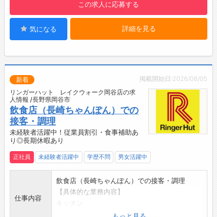
この求人に応募する
また、簡単な調理を必要とするメニューにも挑
戦していただきます
詳細を見る
気になる
【職場の雰囲気・社風】
全78席の店舗になります。
ロボットなども積極的に導入しています
掲載開始日:2026/08/05
新着
リンガーハット レイクウォーク岡谷店の求
人情報 /長野県岡谷市
飲食店（長崎ちゃんぽん）での
接客・調理
未経験者活躍中！従業員割引・食事補助あ
り◎長期休暇あり
正社員
未経験者活躍中
学歴不問
男女活躍中
飲食店（長崎ちゃんぽん）での接客・調理
【具体的な業務内容】
仕事内容
キッチン
・調理場での簡単な料理や洗い物、食品の仕込
もっと見る