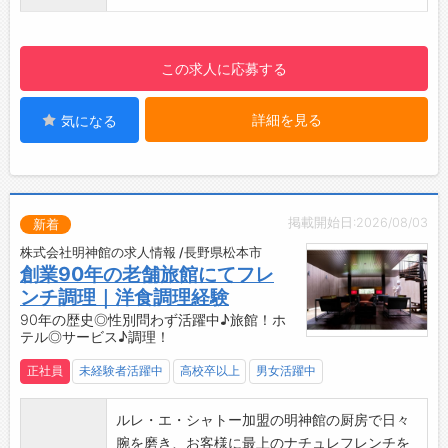
【ポイント】
・90年の歴史を誇る、老舗旅館です！
・富裕層のお客様が主です◎
この求人に応募する
・性別問わず活躍している職場です♪
・平均年齢35歳程度です◎
詳細を見る
気になる
【福利厚生】
・入社お祝い金5万円支給あり！
・引っ越し代補助（上限10万円）あり！
【設備その他】
・レンジ、冷蔵庫、給湯器完備
掲載開始日:2026/08/03
新着
・まかない（月契約で食べる事が出来ます）
株式会社明神館の求人情報 /長野県松本市
・無料駐車場完備（徒歩10分）
創業90年の老舗旅館にてフレ
【寮完備】
ンチ調理｜洋食調理経験
・単身用の寮がございます。
90年の歴史◎性別問わず活躍中♪旅館！ホ
※空き状況によります。
テル◎サービス♪調理！
正社員
未経験者活躍中
高校卒以上
男女活躍中
ルレ・エ・シャトー加盟の明神館の厨房で日々
腕を磨き、お客様に最上のナチュレフレンチを