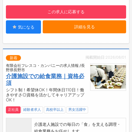
【やりがい】
・お客様からの「ありがとう」の言葉や感謝の
この求人に応募する
気持ちがアンケートや口頭で直接伝わり、やり
がいを感じることができます。
詳細を見る
気になる
・「お客様の笑顔を見るのが嬉しい！」そんな
方にピッタリなお仕事です。
【旅館について】
・江戸川区立穂高荘は、閑静な別荘地に隣接す
る客室数40室の宿泊施設です。
掲載開始日:2026/08/01
新着
・皆様の別荘として、気軽に過ごしていただけ
有限会社フレスコ・カンパニーの求人情報 /長
るようおもてなしに努めています。
野県長野市
・江戸川区民をはじめ、地元のリピーターも多
介護施設での給食業務｜資格必
く、口コミでも高評価をいただいています。
須
■料理
シフト制！希望休OK！年間休日110日！働
きやすさ◎資格を活かしてキャリアアップ
・地元の食材を中心に、四季折々、旬の食材を
OK！
活かした会席料理。
・受賞歴を持つ料理長こだわりのお料理を提供
正社員
経験者求人
高校卒以上
男女活躍中
しております。
■温泉
介護老人施設での毎日の「食」を支える調理・
・無色透明で肌触りが良く、美肌の湯ともいわ
給食業務をお任せします。