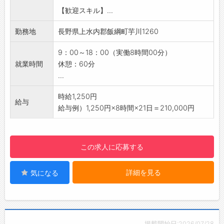
※難しい作業はシェフが担当します
【歓迎スキル】...
できることから少しずつ覚えていきましょう
♪
勤務地
長野県上水内郡飯綱町芋川1260
【ここがポイント】
◆未経験の方が多数活躍中
9：00～18：00（実働8時間00分）
「料理は好きだけど厨房業務は初めて…」そん
就業時間
休憩：60分
な方も大歓迎です！
...
◆社員割引あり
売店のジャム、パスタソース、ワインなどをお
時給1,250円
給与
得に購入できます◎
給与例）1,250円×8時間×21日＝210,000円
◆まずは見学OK
雰囲気を見てから決めたい方もお気軽にご応募
下さい♪
この求人に応募する
【働き方】
◆人気の日勤でプライベートも充実
詳細を見る
気になる
◆立ち仕事メインで体を動かしながら働けます
◆シフト制／お休みの相談も可能です
☆----------------------------------------
☆
◆給与前払い制度あり！
掲載開始日:2026/07/28