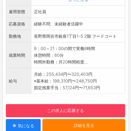
み、盛り付けなど
雇用形態
接客
正社員
・レジ業務
応募資格
経験不問、未経験者活躍中
管理業務
・シフト作成
勤務地
長野県岡谷市銀座1丁目1-5 2階 フードコート
・売上管理
【おすすめポイント】
9：00～21：00の間で実働8時間
店長、エリアマネージャーへのスキルアップが
就業時間
休憩時間：60分
可能です。
時間外勤務：月20時間程度...
従業員割引あり
食事補助あり
月給：255,434円〜320,403円
【やりがい】
給与
※基本給：198,310円〜248,750円
幅広い年代のお客様が来店します
固定残業手当：57,124円〜71,653円
【覚悟してほしいこと】
立ち作業になります
店舗間での異動が発生する可能性があります
この求人に応募する
【研修制度・ステップアップ】
業務に慣れてきたら、アルバイトのスタッフ管
詳細を見る
気になる
理・育成にも関わっていただきます