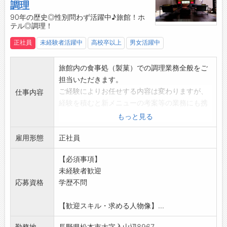
調理
【こんな方に向いています】
90年の歴史◎性別問わず活躍中♪旅館！ホ
●若くともチャレンジ精神にあふれ、料理を
テル◎調理！
本気で極めたいという方。
正社員
未経験者活躍中
高校卒以上
男女活躍中
●マクロビオティックの手法を主としたナチ
ュレフレンチを身に着けたいという方。
旅館内の食事処（製菓）での調理業務全般をご
●将来自分の店を持つために、フレンチで腕
担当いただきます。
を磨きたいという方も歓迎します。
ご経験によりお任せする内容は変わりますが、
【ポイント】
仕事内容
経験を積むと新メニューの考案等の業務にも携
・90年の歴史を誇る、老舗旅館です！
わっていただけます。
・富裕層のお客様が主です◎
もっと見る
【業務内容】
・性別問わず活躍している職場です♪
雇用形態
・材料の準備、仕込み、調理、盛付、梱包等の
正社員
・平均年齢35歳程度です◎
調理業務全般
【福利厚生】
【必須事項】
・食材の仕入れ調達、在庫管理、原価管理
・入社お祝い金5万円支給あり！
未経験者歓迎
・新メニューの考案
・引っ越し代補助（上限10万円）あり！
応募資格
学歴不問
■扉温泉明神館は八ヶ岳中信高原国定公園内に
【設備その他】
佇む客室４３室の温泉旅館です。
・食堂あり
【歓迎スキル・求める人物像】...
旅館内にございます「ＳＡＬＯＮ１０５０」で
・レンジ、冷蔵庫、給湯器完備
は、ケーキ、パフェ等の季節のスイーツの販売
・まかない(月契約で食べる事が出来ます)
勤務地
長野県松本市大字入山辺8967