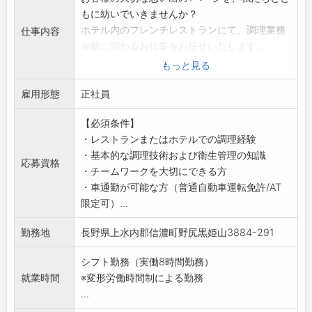
もに紡いでいきませんか？
ホテル内のフレンチレストランにて、調理業務
仕事内容
全般に関わるお仕事をお任せいたします。
【業務内容】
もっと見る
≪フレンチ調理スタッフ ≫
雇用形態
・食材の仕込みおよび調理
正社員
・盛り付けおよび品質管理
【必須条件】
・衛生管理および清掃業務
・レストランまたはホテルでの調理経験
・在庫管理および発注業務のサポート
・基本的な調理技術および衛生管理の知識
・シェフや他スタッフとの連携
応募資格
・チームワークを大切にできる方
・メニュー開発の補助
・車通勤が可能な方（普通自動車運転免許/AT
【ポイント】
限定可）...
・昇給あり
・社員割引あり
勤務地
長野県上水内郡信濃町野尻黒姫山3884-291
・開設までのあいだ引越し手当を全額負担
・ホテルまたは旅館で実務経験がある方はその
シフト勤務（実働8時間勤務）
ままスキルを活かせます
就業時間
※変形労働時間制による勤務
【社宅】
...
・家具、家電付き単身寮完備