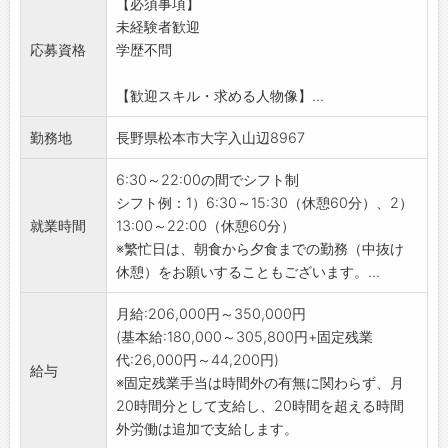
【必須事項】
理業務全般
未経験者歓迎
・新メニューの考案
応募資格
学歴不問
・食材の仕入れ調達、原価管理 等
【歓迎するスキル・経験】
【歓迎スキル・求める人物像】...
●ホテルや旅館をはじめ、料亭や飲食店での
調理経験者はもちろん歓迎いたします。
勤務地
長野県松本市大字入山辺8967
●レストランやファミレスなどでの調理経験
者などに力を発揮していただけます。
6:30～22:00の間でシフト制
●正社員を目指す、アルバイト経験のみの方
シフト例：1）6:30～15:30（休憩60分）、2）
も歓迎いたします。
就業時間
13:00～22:00（休憩60分）
【こんな方に向いています】
※繁忙日は、朝食から夕食までの勤務（中抜け
●若くともチャレンジ精神にあふれ、料理を
休憩）をお願いすることもございます。...
本気で極めたいという方。
●レストランやファミレスで調理経験がある
月給:206,000円～350,000円
が、今後本格的に調理師として腕を磨いていき
(基本給:180,000～305,800円+固定残業
たいという方も歓迎します。
代:26,000円～44,200円)
給与
【ポイント】
※固定残業手当は時間外の有無に関わらず、月
・90年の歴史を誇る、老舗旅館です！
20時間分として支給し、20時間を超える時間
・富裕層のお客様が主です◎
外労働は追加で支給します。
・性別問わず活躍している職場です♪