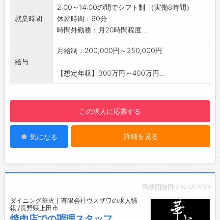
【おすすめポイント】
2:00～14:00の間でシフト制 （実働8時間）
◆少人数チームでアイデアをカタチに！
就業時間
休憩時間：60分
・キッチン部門は、従業員6名の少人数のセク
時間外勤務：月20時間程度...
ション。
・ただ“これまであるものを同じように作ってい
月給制：200,000円～250,000円
く”だけではなく、新しいメニューの開発や、お
給与
客様の志向に合わせた製品の研究に積極的に取
【想定年収】300万円～400万円...
り組んでいます◎
◆あなたの発想が、浅野屋の新しい味を生み出
す原動力♪
この求人に応募する
・「こうしたらどうだろう？」「こういうメニ
ューがあったら喜ばれるかも！」といった発想
詳細を見る
気になる
や工夫が、実際のメニューになることも！
・あなたのセンスやひらめきを、実際に形にし
ていくことが出来る環境です♪
【やりがい】
◇チームワークで乗り越える、繁忙期の達成
掲載開始日:2026/07/30
感！
ダイニング華火｜有限会社ウスザワの求人情
・観光シーズンには、大量のサンドイッチ製造
報 /長野県上田市
をこなすスピード感も必要。
焼肉店での調理スタッフ