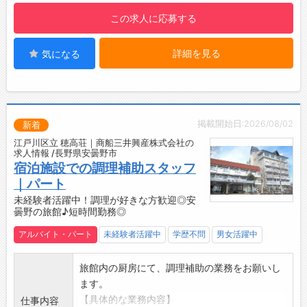
基本ルールを習得していただきます。
この求人に応募する
・食材や串の扱い、盛り付けなども覚えていた
だきます。
詳細を見る
気になる
◆2ヶ月頃以降
・先輩と一緒に焼き場に立ち、実践を通して
「焼き」の技術を習得していただきます。
・火入れ、返し、焼き加減、提供タイミングの
調整を覚えていただきます。
掲載開始日:2026/08/02
新着
◆1年頃から
江戸川区立 穂高荘｜商船三井興産株式会社の
・これまでの業務に加え、アルバイトの教育や
求人情報 /長野県安曇野市
シフト管理なども少しずつお任せしていきま
宿泊施設での調理補助スタッフ
す！
｜パート
【働きやすさも魅力♪】
未経験者活躍中！調理が好きな方歓迎◎安
曇野の旅館♪短時間勤務◎
・「週休2日制＆時間固定シフト」と飲食店で
はレアな就業形態で、プライベートも充実◎
アルバイト・パート
未経験者活躍中
学歴不問
男女活躍中
・有給休暇も取りやすく、長く安心して働ける
職場環境を整えています！
旅館内の厨房にて、調理補助の業務をお願いし
・スタッフの声を積極的に取り入れて「働きや
ます。
すい」を一緒に作っていけます♪
【具体的な業務内容】
仕事内容
【キャリアアップも目指せる！】