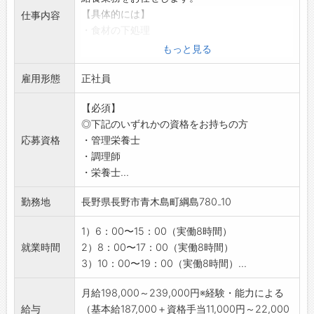
れている温泉が魅力。
【具体的には】
仕事内容
・四季の移ろいを感じる安曇野の自然を眺めな
・食材の下処理
がら、 心も身体も癒される、寛ぎのひとときを
・調理業務（朝・昼・夕の3食／1日150～180食
もっと見る
お楽しみいただいております。
程度）
■客室
雇用形態
・盛付け配膳
正社員
・ほっと休まる落ち着きの空間で、ゆったりお
・洗浄、掃除などの業務全般
過ごしいただけるくつろぎの客室。
【必須】
【職場の雰囲気】
・時間に追われた日常から解放され、自然の中
◎下記のいずれかの資格をお持ちの方
約8～9名体制での業務になります。
でゆったりとお過ごしいただける環境を提供し
応募資格
・管理栄養士
「もっとこうした方が良くなるかも！」という
ております。
・調理師
意見をだしやすい風通しの良い社風です！
【備考】
・栄養士...
まずは給食業務全般の習得をし、将来的に責任
・雇用保険や社会保険は要件を満たした場合に
者を目指していきます！
勤務地
長野県長野市青木島町綱島780₋10
加入します。
【キャリアプラン】
・制服は貸与します。
・正社員希望でゆくゆく管理職を目指していき
1）6：00〜15：00（実働8時間）
・繁忙期手当あり！
たい方は、 現場スタッフから現場責任者、そ
就業時間
2）8：00〜17：00（実働8時間）
・従業員保養所あり♪
して管理職へのキャリアアップが可能です！
3）10：00〜19：00（実働8時間）...
・従業員駐車場も完備◎
【おすすめポイント】
【会社の特徴】
管理職に若い方がおおく、常に挑戦する社風と
月給198,000～239,000円※経験・能力による
・建物の総合管理で培った豊富な経験を活か
なっています。
給与
（基本給187,000＋資格手当11,000円～22,000