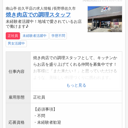
勤務実績に応じて、給与前払いが可能です◎
南山亭 佐久平店の求人情報 /長野県佐久市
簡単申請！簡単受取！日払い即日払い対応！
焼き肉店での調理スタッフ
☆----------------------------------------
未経験者活躍中！地域で愛されているお店
☆
で働けます♪
◆ご不明点はいつでもご相談ください！
正社員
未経験者活躍中
学歴不問
即日対応!!フォロー体制もバッチリ
登録はご自宅からお電話で可能です◎
男女活躍中
☆----------------------------------------
☆
焼き肉店での調理スタッフとして、キッチンか
◆職場見学可能！自分が働くイメージができま
らお店を盛り上げてくれる仲間を募集中です！
す。
お客様に「また来たい！」と思っていただける
仕事内容
みなさまのご応募を心よりお待ちしております
ような、美味しい料理づくりに携われます。
＾＾
【具体的な業務内容】
もっと見る
☆----------------------------------------
・食材の仕込み
☆
雇用形態
・段取り
正社員
・調理
【必須事項】
・盛り付け
・不問
・食器類の洗浄、片付け、整理
応募資格
・未経験者歓迎
・厨房内の清掃など