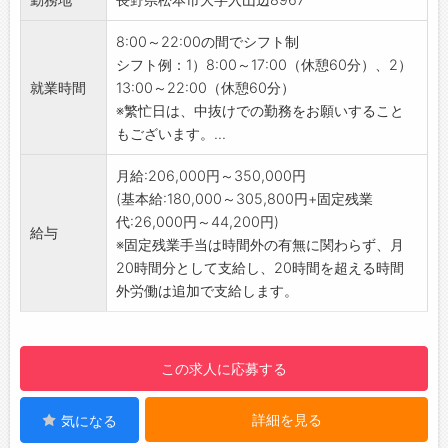
のほか、季節によりデザートビュッフェを行っ
・無料駐車場完備(徒歩10分)
ています。
【寮完備】
8:00～22:00の間でシフト制
【歓迎するスキル・経験】
・単身用の寮がございます。
シフト例：1）8:00～17:00（休憩60分）、2）
●パティシエとしての勤務の経験をお持ちの
※空き状況によります。
就業時間
13:00～22:00（休憩60分）
方は歓迎いたします。
※繁忙日は、中抜けでの勤務をお願いすること
●正社員を目指す、アルバイト経験のみの方
もございます。...
も歓迎いたします。
●レストランやファミレスで調理経験がある
月給:206,000円～350,000円
が、今後本格的に調理師として腕を磨いていき
(基本給:180,000～305,800円+固定残業
たいという方も歓迎します。
代:26,000円～44,200円)
給与
【免許・資格】
※固定残業手当は時間外の有無に関わらず、月
●免許・資格は特に必要ありません。
20時間分として支給し、20時間を超える時間
●調理師免許保持者優遇。
外労働は追加で支給します。
【ポイント】
・90年の歴史を誇る、老舗旅館です！
・富裕層のお客様が主です◎
この求人に応募する
・性別問わず活躍している職場です♪
・平均年齢35歳程度です◎
詳細を見る
気になる
【福利厚生】
・入社お祝い金5万円支給あり！