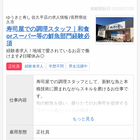
掲載開始日:2026/07/28
ゆうきと寿し 佐久平店の求人情報 /長野県佐
久市
寿司屋での調理スタッフ｜和食
orスーパー等の鮮魚部門経験必
須
経験者求人！地域で愛されているお店で働
けます♪日曜休み◎
正社員
経験者求人
学歴不問
男女活躍中
寿司屋での調理スタッフとして、新鮮な魚と本
格技術に囲まれながらスキルを磨けるお仕事で
す。
仕事内容
旬の鮮魚を扱い、握りたてのお寿司を提供する
ワクワク感たっぷりの環境！
【具体的な業務内容】
もっと見る
・寿しのにぎり、魚のおろし、その他天ぷら調
雇用形態
理等
正社員
・食器類の洗浄、片付け、整理