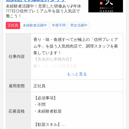
・協力してやりきった時の達成感はひとしお！
未経験者活躍中！充実した研修あり♪年休
117日◎信州プレミアム牛を扱う人気店で
やりがいをしっかり感じられます◎
働こう！
正社員
未経験者活躍中
学歴不問
男女活躍中
香り・味・食感すべてが極上の「信州プレミア
ム牛」を扱う人気焼肉店で、調理スタッフを募
集しています！
仕事内容
【具体的な業務内容】
■キッチンでの調理全般
・食材の仕込み
もっと見る
・段取り
雇用形態
・調理
正社員
・盛り付け
【必須事項】
・食器類の洗浄、片付け、整理
・不問
・厨房内の清掃 など
応募資格
・未経験者歓迎
【おすすめポイント】
・お客様の大切な記念日やお祝い事など、特別
【歓迎スキル】...
なひとときに携われるお仕事です♪