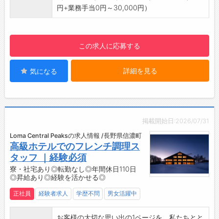
し、最適なサービスと高い技術と意識を持ち最
職種経験を問わず、福祉施設にはかかすことの
円+業務手当0円～30,000円）
良の顧客満足を提供します。
できない「食」を一緒に支えましょう。
業務習得に関わる知識は、業務を通じて身につ
けていくことが可能です。
この求人に応募する
食材の仕込みに関しては、まわりのスタッフや
責任者と確認しながら進めていくことで自然と
詳細を見る
気になる
習得ができます。
利用者様の情報に関して毎日の基本業務を通じ
て自然と理解していただける内容です。
調理に関しては一通り食事提供に関する業務を
習得し、ご理解いただいてから現在の調理業務
掲載開始日:2026/07/31
従事者がサポートの上実施していきます。
Loma Central Peaksの求人情報 /長野県信濃町
高級ホテルでのフレンチ調理ス
タッフ ｜経験必須
寮・社宅あり◎転勤なし◎年間休日110日
◎昇給あり◎経験を活かせる◎
正社員
経験者求人
学歴不問
男女活躍中
お客様の大切な思い出の1ページを、私たちとと