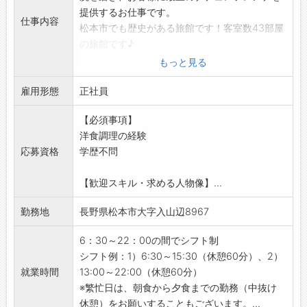
提供するお仕事です。
仕事内容
松本市でも歴史がある旅館です！客室数43部屋
の旅館です♪
国内はもちろん、国外からのお客様も多いです
もっと見る
◎
雇用形態
【業務内容】
正社員
■フランス料理の調理全般
【必須事項】
・経験によりお願いする仕事は変わります。
洋食調理の経験
・調理業務として材料準備、仕込み、調理、盛
応募資格
学歴不問
り付け、新メニューの考案等を行っていただき
ます。
【歓迎スキル・求める人物像】...
【やりがい等】
世界的なホテル・レストランの会員組織『ル
勤務地
長野県松本市大字入山辺8967
レ・エ・シャトー』加盟の明神館・ヒカリヤの
厨房を預かる料理長のもと、旬の地場産食材を
6：30～22：00の間でシフト制
ふんだんに用いたお料理の数々を国内・海外か
シフト例：1）6:30～15:30（休憩60分）、2）
らお越しのお客様にご提供します。世界基準の
就業時間
13:00～22:00（休憩60分）
調理を学ぶことができ、やりがいがあるお仕事
※繁忙日は、朝食から夕食までの勤務（中抜け
です。
休憩）をお願いすることもございます。...