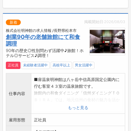
・引っ越し代補助（上限10万円）あり！
【設備その他】
・レンジ、冷蔵庫、給湯器完備
掲載開始日:2026/08/03
新着
・まかない（月契約で食べる事が出来ます）
株式会社明神館の求人情報 /長野県松本市
・無料駐車場完備（徒歩10分）
創業90年の老舗旅館にて和食
【寮完備】
調理
・単身用の寮がございます。
90年の歴史◎性別問わず活躍中♪旅館！ホ
※空き状況によります。
テル◎サービス♪調理！
正社員
未経験者活躍中
高校卒以上
男女活躍中
■扉温泉明神館は八ヶ岳中信高原国定公園内に
佇む客室４３室の温泉旅館です。
旅館内の和食ダイニング「信州ダイニングＴＯ
仕事内容
ＢＩＲＡ」では、地元信州の食材の魅力を活か
した創作和食を提供しております。
もっと見る
【業務内容】
雇用形態
■旅館内の食事処（和食）での調理業務全般
正社員
・材料の準備、仕込み、調理、盛り付け等の調