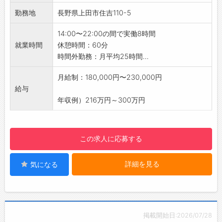
【1日の業務の流れ】
勤務地
長野県上田市住吉110-5
◆16：00 出勤
◇16：30 開店準備
14:00〜22:00の間で実働8時間
◆17：00 OPEN
就業時間
休憩時間：60分
◇22：00 CLOSE・閉店作業
時間外勤務：月平均25時間...
◆23：00 退勤
【やりがい】
月給制：180,000円〜230,000円
・未経験からでもチャレンジできるので、飲食
給与
業界で活躍したい方にピッタリです◎
年収例）216万円～300万円
【研修制度】
・OJTで、徐々にお仕事をお任せいたします。
【職場の雰囲気・社風】
この求人に応募する
・2022年にオープンした比較的新しい職場
で、スタッフが一丸となって目標に向かい、
詳細を見る
気になる
日々取り組んでいます！
・従業員一人ひとりの意見や提案を大切にす
る、風通しの良い社風が特徴です。
・働きがいがあり、楽しく前向きに働ける職場
環境を整えています♪
掲載開始日:2026/07/28
【扱うお肉の魅力】