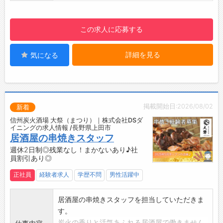
・平均年齢35歳程度です◎
【福利厚生】
この求人に応募する
・入社お祝い金5万円支給あり！
・引っ越し代補助（上限10万円）あり！
詳細を見る
気になる
【設備その他】
・レンジ、冷蔵庫、給湯器完備
・まかない(月契約で食べる事が出来ます)
・無料駐車場完備(徒歩10分)
【寮完備】
掲載開始日:2026/08/02
新着
・単身用の寮がございます。
信州炭火酒場 大祭（まつり）｜株式会社DSダ
※空き状況によります。
イニングの求人情報 /長野県上田市
居酒屋の串焼きスタッフ
週休2日制◎残業なし！まかないあり♪社
員割引あり◎
正社員
経験者求人
学歴不問
男性活躍中
居酒屋の串焼きスタッフを担当していただきま
す。
炭火の香りと活気あふれる居酒屋で働きません