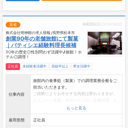
【職場の雰囲気・社風】
ショッピングモール内にある店舗になります
掲載開始日:2026/08/03
新着
株式会社明神館の求人情報 /長野県松本市
創業90年の老舗旅館にて製菓
｜パティシエ経験料理長候補
90年の歴史◎性別問わず活躍中♪旅館！ホ
テル◎調理！
正社員
未経験者活躍中
高校卒以上
男女活躍中
旅館内の食事処（製菓）での調理業務全般をご
担当いただきます。
ご経験によりお任せする内容は変わりますが、
仕事内容
メニューの考案、食材の仕入れ、原価管理、人
材教育等の業務にも携わっていただきます。
もっと見る
【業務内容】
雇用形態
・材料の準備、仕込み、調理、盛付、梱包等の
正社員
調理業務全般