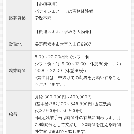
【必須事項】
・食材の仕入れ調達、在庫管理、原価管理
パティシエとしての実務経験者
・新メニューの考案
応募資格
学歴不問
■扉温泉明神館は八ヶ岳中信高原国定公園内に
佇む客室４３室の温泉旅館です。
【歓迎スキル・求める人物像】...
旅館内にございます「ＳＡＬＯＮ１０５０」で
は、ケーキ、パフェ等の季節のスイーツの販売
勤務地
長野県松本市大字入山辺8967
のほか、季節によりデザートビュッフェを行っ
ています。
8:00～22:00の間でシフト制
【歓迎するスキル・経験】
シフト例：1）8:00～17:00（休憩60分）、2）
●パティシエとしての勤務の経験をお持ちの
就業時間
13:00～22:00（休憩60分）
方は歓迎いたします。
※繁忙日は、中抜けでの勤務をお願いすること
●正社員を目指す、アルバイト経験のみの方
もございます。...
も歓迎いたします。
●レストランやファミレスで調理経験がある
月給:300,000円～400,000円
が、今後本格的に調理師として腕を磨いていき
(基本給:262,100～349,500円+固定残業
たいという方も歓迎します。
代:37,900円～50,500円)
給与
【免許・資格】
※固定残業手当は時間外の有無に関わらず、月
●パティシエとしての勤務経験。
20時間分として支給し、20時間を超える時間
●調理師免許保持者優遇。
外労働は追加で支給します。