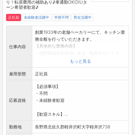
り！転居費用の補助あり♪車通勤OK◎IUタ
ーン希望者歓迎♪
正社員
未経験者活躍中
学歴不問
男女活躍中
創業1933年の老舗ベーカリーにて、キッチン業
務全般を行っていただきます。
【具体的な業務内容】
仕事内容
・浅野屋旧道本店内にある「軽井沢セントラ
ル・キッチン」にて、店舗で販売する洋風総菜
もっと見る
（デリ）やサンドイッチ、サラダなどの調理・
雇用形態
製造をお願いします。
正社員
▼調理メニュー
【必須事項】
・サンドウィッチ
・不問
・お総菜
応募資格
・未経験者歓迎
・ディップ（スプレッド）
・パテ
【歓迎スキル】...
・フレーバーオイル
・デザート（プリンなど）
勤務地
長野県北佐久郡軽井沢町大字軽井沢738
◎時期によりスープ製造もあり！